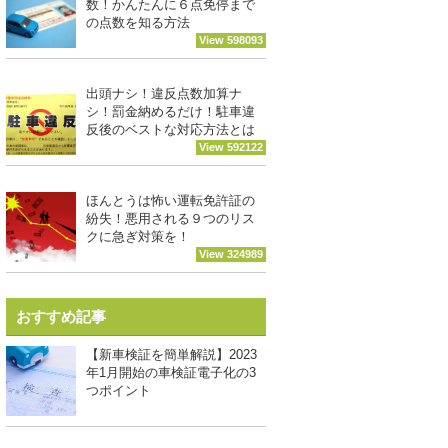
数！かんたんに６点免停まで
の点数を知る方法
View 598093
出頭ナシ！違反点数加算ナ
シ！罰金納めるだけ！駐車違
反後のベストな対応方法とは
View 592122
ほんとうは怖い運転免許証の
紛失！悪用される９つのリス
クに急ぎ対策を！
View 324989
おすすめ記事
【新車検証を簡単解説】2023
年1月開始の車検証電子化の3
つポイント