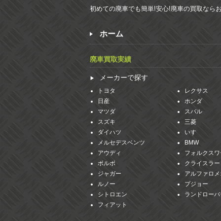
初めての廃車でも簡単!安心!廃車の買取なら
ホーム
廃車買取実績
メーカーで探す
トヨタ
レクサス
日産
ホンダ
マツダ
スバル
スズキ
三菱
ダイハツ
いすゞ
メルセデスベンツ
BMW
アウディ
フォルクスワ
ボルボ
クライスラー
ジャガー
アルファロメ
ルノー
プジョー
シトロエン
ランドローバ
フィアット