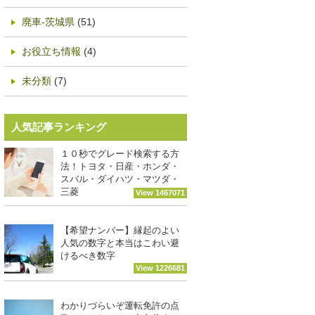
廃車-茨城県
(51)
お役立ち情報
(4)
未分類
(7)
人気記事ランキング
１０秒でグレード検索する方
法！トヨタ・日産・ホンダ・
スバル・ダイハツ・マツダ・
三菱
View 1467071
【希望ナンバー】縁起のよい
人気の数字と本当はこわい避
けるべき数字
View 1226681
わかりづらいぞ運転免許の点