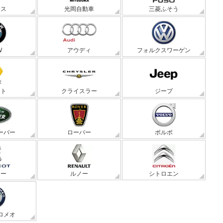
サス
光岡自動車
三菱ふそう
W
アウディ
フォルクスワーゲン
ート
クライスラー
ジープ
ーバー
ローバー
ボルボ
ョー
ルノー
シトロエン
ロメオ