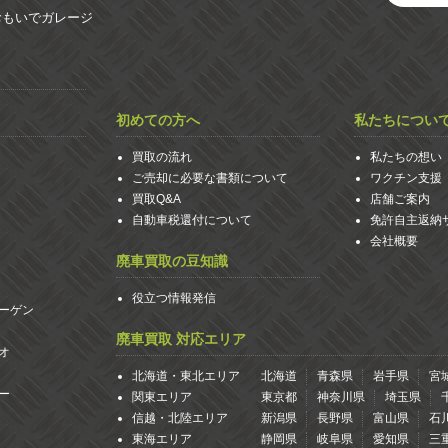
おもいでガレージ
初めての方へ
私たちについ
買取の流れ
私たちの想い
ご売却に必要な書類について
ワクチン支援
買取Q&A
店舗ご案内
自動車税還付について
免許自主返納
会社概要
廃車買取の豆知識
役立つ情報発信
ーゲン
廃車買取 対応エリア
オ
北海道・東北エリア
北海道
青森県
岩手県
宮
ー
関東エリア
東京都
神奈川県
埼玉県
信越・北陸エリア
新潟県
長野県
富山県
石
東海エリア
静岡県
岐阜県
愛知県
三