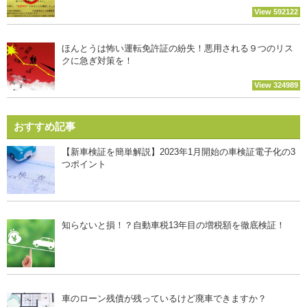
View 592122
ほんとうは怖い運転免許証の紛失！悪用される９つのリス
クに急ぎ対策を！
View 324989
おすすめ記事
【新車検証を簡単解説】2023年1月開始の車検証電子化の3
つポイント
知らないと損！？自動車税13年目の増税額を徹底検証！
車のローン残債が残っているけど廃車できますか？