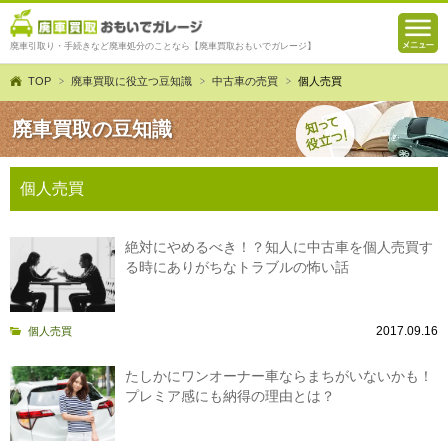
廃車引取り・手続きなど廃車処分のことなら【廃車買取おもいでガレージ】
TOP
廃車買取に役立つ豆知識
中古車の売買
個人売買
廃車買取の豆知識
個人売買
絶対にやめるべき！？知人に中古車を個人売買す
る時にありがちなトラブルの怖い話
2017.09.16
個人売買
たしかにワンオーナー車ならまちがいないかも！
プレミア感にも納得の理由とは？