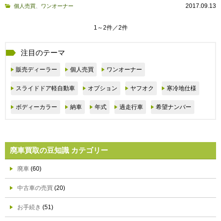
2017.09.13
個人売買
、
ワンオーナー
1～2件／2件
注目のテーマ
販売ディーラー
個人売買
ワンオーナー
スライドドア軽自動車
オプション
ヤフオク
寒冷地仕様
ボディーカラー
納車
年式
過走行車
希望ナンバー
廃車買取の豆知識 カテゴリー
廃車
(60)
中古車の売買
(20)
お手続き
(51)