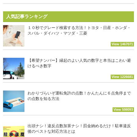
人気記事ランキング
１０秒でグレード検索する方法！トヨタ・日産・ホンダ・
スバル・ダイハツ・マツダ・三菱
View 1467071
【希望ナンバー】縁起のよい人気の数字と本当はこわい避
けるべき数字
View 1226681
わかりづらいぞ運転免許の点数！かんたんに６点免停まで
の点数を知る方法
View 598093
出頭ナシ！違反点数加算ナシ！罰金納めるだけ！駐車違反
後のベストな対応方法とは