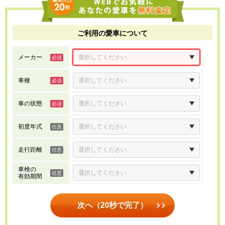
ご利用の愛車について
メーカー
車種
車の状態
初度年式
走行距離
車検の
有効期間
次へ（20秒で完了）