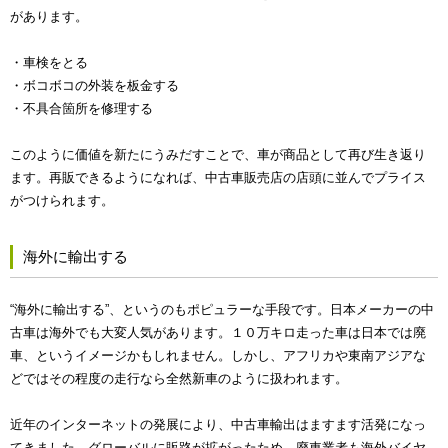
があります。
・車検をとる
・ボコボコの外装を板金する
・不具合箇所を修理する
このように価値を新たにうみだすことで、車が商品として再び生き返り
ます。再販できるようになれば、中古車販売店の店頭に並んでプライス
がつけられます。
海外に輸出する
“海外に輸出する”、というのもポピュラーな手段です。日本メーカーの中
古車は海外でも大変人気があります。１０万キロ走った車は日本では廃
車、というイメージかもしれません。しかし、アフリカや東南アジアな
どではその程度の走行なら全然新車のように扱われます。
近年のインターネットの発展により、中古車輸出はますます活発になっ
てきました。グローバルに販路が拡がったため、廃車業者も海外バイヤ