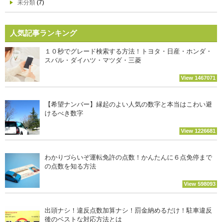
未分類
(7)
人気記事ランキング
１０秒でグレード検索する方法！トヨタ・日産・ホンダ・
スバル・ダイハツ・マツダ・三菱
View 1467071
【希望ナンバー】縁起のよい人気の数字と本当はこわい避
けるべき数字
View 1226681
わかりづらいぞ運転免許の点数！かんたんに６点免停まで
の点数を知る方法
View 598093
出頭ナシ！違反点数加算ナシ！罰金納めるだけ！駐車違反
後のベストな対応方法とは