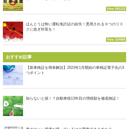
View 592122
ほんとうは怖い運転免許証の紛失！悪用される９つのリス
クに急ぎ対策を！
View 324989
おすすめ記事
【新車検証を簡単解説】2023年1月開始の車検証電子化の3
つポイント
知らないと損！？自動車税13年目の増税額を徹底検証！