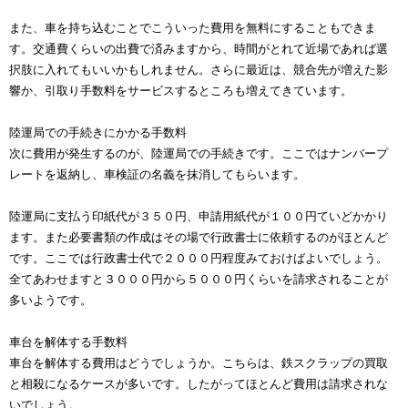
また、車を持ち込むことでこういった費用を無料にすることもできま
す。交通費くらいの出費で済みますから、時間がとれて近場であれば選
択肢に入れてもいいかもしれません。さらに最近は、競合先が増えた影
響か、引取り手数料をサービスするところも増えてきています。
陸運局での手続きにかかる手数料
次に費用が発生するのが、陸運局での手続きです。ここではナンバープ
レートを返納し、車検証の名義を抹消してもらいます。
陸運局に支払う印紙代が３５０円、申請用紙代が１００円ていどかかり
ます。また必要書類の作成はその場で行政書士に依頼するのがほとんど
です。ここでは行政書士代で２０００円程度みておけばよいでしょう。
全てあわせますと３０００円から５０００円くらいを請求されることが
多いようです。
車台を解体する手数料
車台を解体する費用はどうでしょうか。こちらは、鉄スクラップの買取
と相殺になるケースが多いです。したがってほとんど費用は請求されな
いでしょう。