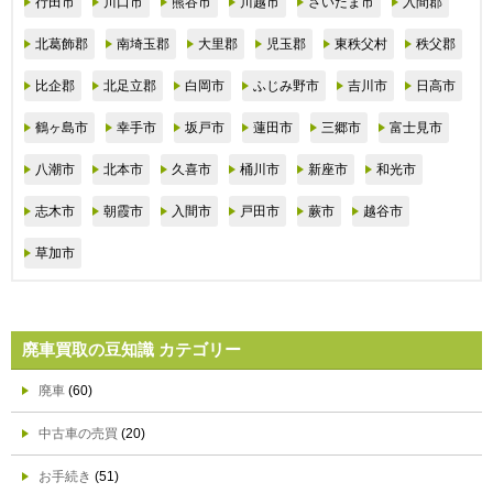
行田市
川口市
熊谷市
川越市
さいたま市
入間郡
北葛飾郡
南埼玉郡
大里郡
児玉郡
東秩父村
秩父郡
比企郡
北足立郡
白岡市
ふじみ野市
吉川市
日高市
鶴ヶ島市
幸手市
坂戸市
蓮田市
三郷市
富士見市
八潮市
北本市
久喜市
桶川市
新座市
和光市
志木市
朝霞市
入間市
戸田市
蕨市
越谷市
草加市
廃車買取の豆知識 カテゴリー
廃車
(60)
中古車の売買
(20)
お手続き
(51)