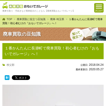
廃車引取り・手続きなど廃車処分のことなら【廃車買取おもいでガレージ】
TOP
廃車買取に役立つ豆知識
廃車-埼玉県
１番かんたんに長瀞町で廃車
買取！初心者むけの『おもいでガレージ』へ！
廃車買取の豆知識
１番かんたんに長瀞町で廃車買取！初心者むけの『おも
いでガレージ』へ！
2018.04.24
秩父郡
公開日:
2020.05.27
最終更新日: