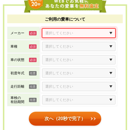
ご利用の愛車について
メーカー
車種
車の状態
初度年式
走行距離
車検の
有効期間
次へ（20秒で完了）