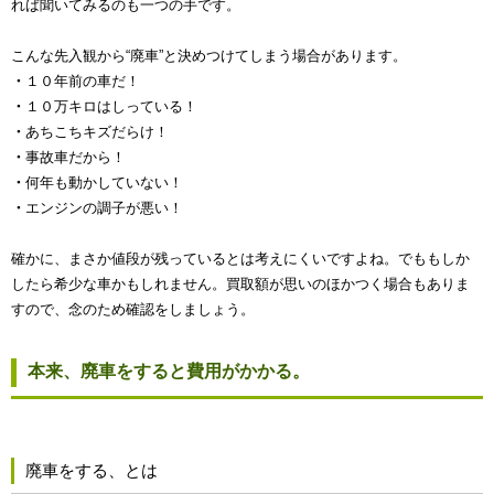
れば聞いてみるのも一つの手です。
こんな先入観から“廃車”と決めつけてしまう場合があります。
・
１０年前の車だ！
・
１０万キロはしっている！
・
あちこちキズだらけ！
・
事故車だから！
・
何年も動かしていない！
・
エンジンの調子が悪い！
確かに、まさか値段が残っているとは考えにくいですよね。でももしか
したら希少な車かもしれません。買取額が思いのほかつく場合もありま
すので、念のため確認をしましょう。
本来、廃車をすると費用がかかる。
廃車をする、とは