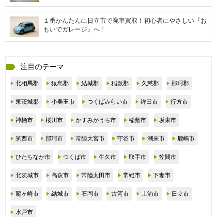
１番かんたんに日立市で廃車買取！初心者にやさしい『お
もいでガレージ』へ！
注目のテーマ
北相馬郡
猿島郡
結城郡
稲敷郡
久慈郡
那珂郡
東茨城郡
小美玉市
つくばみらい市
鉾田市
行方市
神栖市
桜川市
かすみがうら市
稲敷市
坂東市
筑西市
那珂市
常陸大宮市
守谷市
潮来市
鹿嶋市
ひたちなか市
つくば市
牛久市
取手市
笠間市
北茨城市
高萩市
常陸太田市
常総市
下妻市
龍ヶ崎市
結城市
石岡市
古河市
土浦市
日立市
水戸市