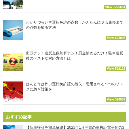
View 1226681
わかりづらいぞ運転免許の点数！かんたんに６点免停まで
の点数を知る方法
View 598093
出頭ナシ！違反点数加算ナシ！罰金納めるだけ！駐車違反
後のベストな対応方法とは
View 592122
ほんとうは怖い運転免許証の紛失！悪用される９つのリス
クに急ぎ対策を！
View 324989
おすすめ記事
【新車検証を簡単解説】2023年1月開始の車検証電子化の3