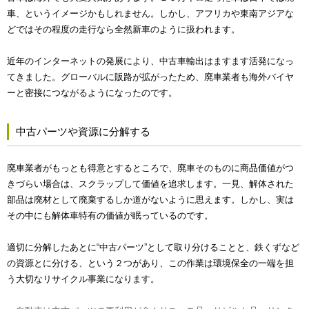
車、というイメージかもしれません。しかし、アフリカや東南アジアな
どではその程度の走行なら全然新車のように扱われます。
近年のインターネットの発展により、中古車輸出はますます活発になっ
てきました。グローバルに販路が拡がったため、廃車業者も海外バイヤ
ーと密接につながるようになったのです。
中古パーツや資源に分解する
廃車業者がもっとも得意とするところで、廃車そのものに商品価値がつ
きづらい場合は、スクラップして価値を追求します。一見、解体された
部品は廃材として廃棄するしか道がないように思えます。しかし、実は
その中にも解体車特有の価値が眠っているのです。
適切に分解したあとに“中古パーツ”として取り分けることと、鉄くずなど
の資源とに分ける、という２つがあり、この作業は環境保全の一端を担
う大切なリサイクル事業になります。