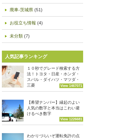
廃車-茨城県
(51)
お役立ち情報
(4)
未分類
(7)
人気記事ランキング
１０秒でグレード検索する方
法！トヨタ・日産・ホンダ・
スバル・ダイハツ・マツダ・
三菱
View 1467071
【希望ナンバー】縁起のよい
人気の数字と本当はこわい避
けるべき数字
View 1226681
わかりづらいぞ運転免許の点