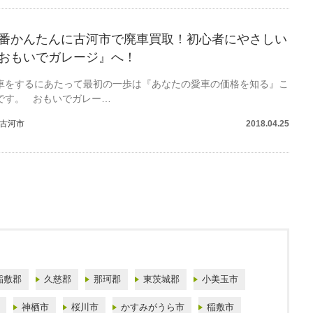
番かんたんに古河市で廃車買取！初心者にやさしい
おもいでガレージ』へ！
車をするにあたって最初の一歩は『あなたの愛車の価格を知る』こ
です。 おもいでガレー…
古河市
2018.04.25
稲敷郡
久慈郡
那珂郡
東茨城郡
小美玉市
神栖市
桜川市
かすみがうら市
稲敷市