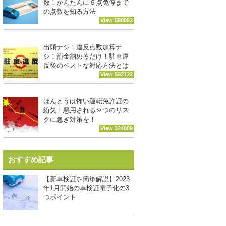
数！かんたんに６点免停まで
の点数を知る方法
View 598093
出頭ナシ！違反点数加算ナ
シ！罰金納めるだけ！駐車違
反後のベストな対応方法とは
View 592122
ほんとうは怖い運転免許証の
紛失！悪用される９つのリス
クに急ぎ対策を！
View 324989
おすすめ記事
【新車検証を簡単解説】2023
年1月開始の車検証電子化の3
つポイント