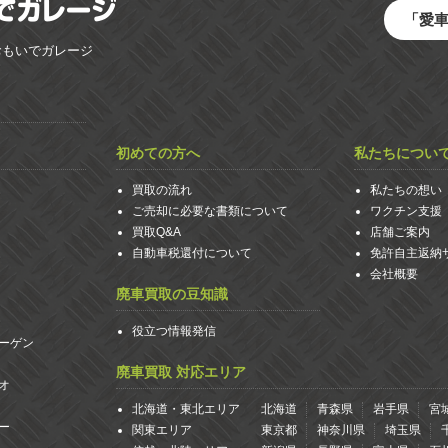
「愛
おもいでガレージ
初めての方へ
私たちについ
買取の流れ
私たちの想い
ご売却に必要な書類について
ワクチン支援
買取Q&A
店舗ご案内
自動車税還付について
免許自主返納
会社概要
廃車買取の豆知識
役立つ情報発信
ーゲン
廃車買取 対応エリア
オ
北海道・東北エリア
北海道
青森県
岩手県
宮
ー
関東エリア
東京都
神奈川県
埼玉県