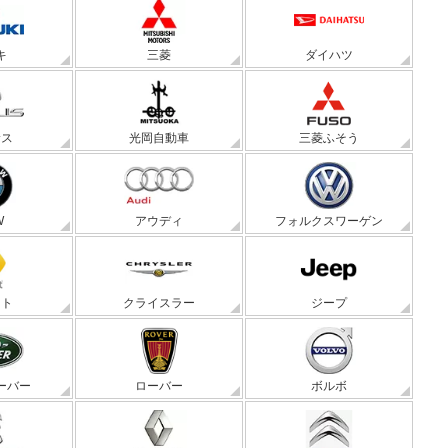
キ
三菱
ダイハツ
サス
光岡自動車
三菱ふそう
W
アウディ
フォルクスワーゲン
ート
クライスラー
ジープ
ーバー
ローバー
ボルボ