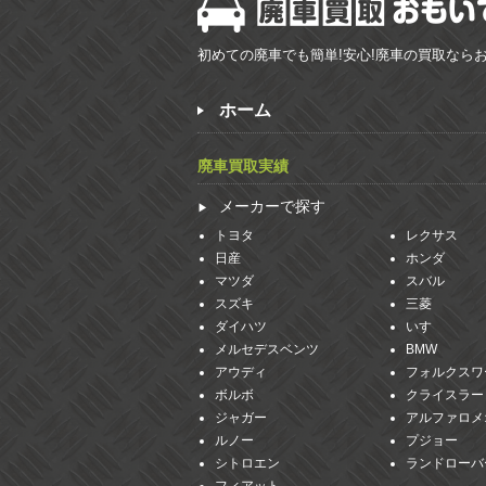
初めての廃車でも簡単!安心!廃車の買取なら
ホーム
廃車買取実績
メーカーで探す
トヨタ
レクサス
日産
ホンダ
マツダ
スバル
スズキ
三菱
ダイハツ
いすゞ
メルセデスベンツ
BMW
アウディ
フォルクスワ
ボルボ
クライスラー
ジャガー
アルファロメ
ルノー
プジョー
シトロエン
ランドローバ