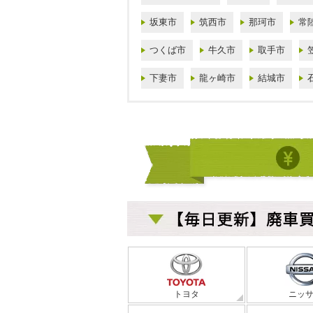
坂東市
筑西市
那珂市
常
つくば市
牛久市
取手市
下妻市
龍ヶ崎市
結城市
トヨタ
ニッ