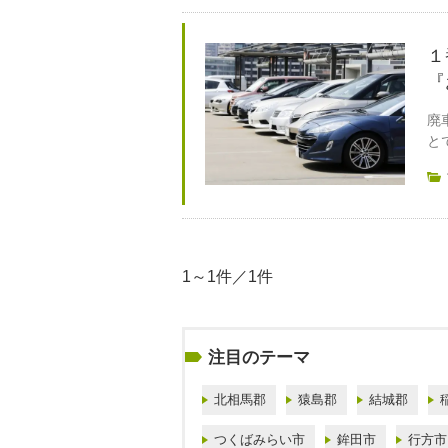
１
『
廃
と
1～1件／1件
注目のテーマ
北相馬郡
猿島郡
結城郡
つくばみらい市
鉾田市
行方市