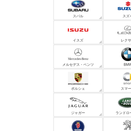
スバル
スズ
イスズ
レク
メルセデス・ベンツ
BM
ポルシェ
スマ
ジャガー
ランドロ