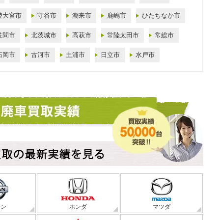
陸大宮市
守谷市
潮来市
鹿嶋市
ひたちなか市
笠間市
北茨城市
高萩市
常陸太田市
常総市
石岡市
古河市
土浦市
日立市
水戸市
サン
ホンダ
マツダ