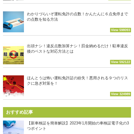
わかりづらいぞ運転免許の点数！かんたんに６点免停まで
の点数を知る方法
View 598093
出頭ナシ！違反点数加算ナシ！罰金納めるだけ！駐車違反
後のベストな対応方法とは
View 592122
ほんとうは怖い運転免許証の紛失！悪用される９つのリス
クに急ぎ対策を！
View 324989
おすすめ記事
【新車検証を簡単解説】2023年1月開始の車検証電子化の3
つポイント