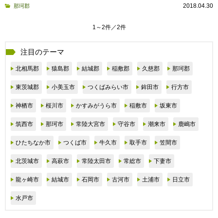
2018.04.30
那珂郡
1～2件／2件
注目のテーマ
北相馬郡
猿島郡
結城郡
稲敷郡
久慈郡
那珂郡
東茨城郡
小美玉市
つくばみらい市
鉾田市
行方市
神栖市
桜川市
かすみがうら市
稲敷市
坂東市
筑西市
那珂市
常陸大宮市
守谷市
潮来市
鹿嶋市
ひたちなか市
つくば市
牛久市
取手市
笠間市
北茨城市
高萩市
常陸太田市
常総市
下妻市
龍ヶ崎市
結城市
石岡市
古河市
土浦市
日立市
水戸市