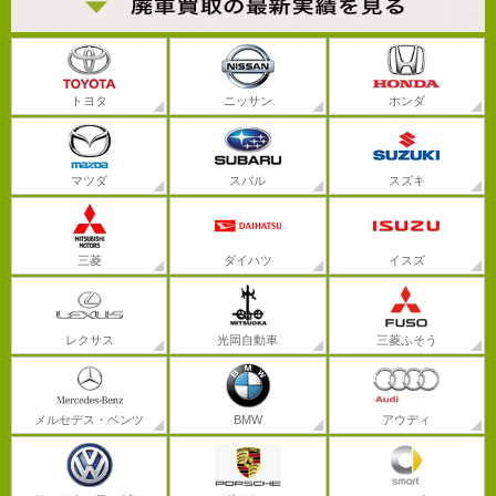
トヨタ
ニッサン
ホンダ
マツダ
スバル
スズキ
三菱
ダイハツ
イスズ
レクサス
光岡自動車
三菱ふそう
メルセデス・ベンツ
BMW
アウディ