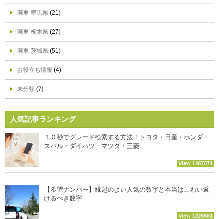
廃車-群馬県
(21)
廃車-栃木県
(27)
廃車-茨城県
(51)
お役立ち情報
(4)
未分類
(7)
人気記事ランキング
１０秒でグレード検索する方法！トヨタ・日産・ホンダ・
スバル・ダイハツ・マツダ・三菱
View 1467071
【希望ナンバー】縁起のよい人気の数字と本当はこわい避
けるべき数字
View 1226681