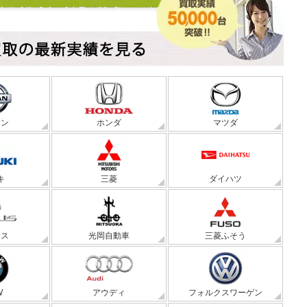
サン
ホンダ
マツダ
キ
三菱
ダイハツ
サス
光岡自動車
三菱ふそう
W
アウディ
フォルクスワーゲン