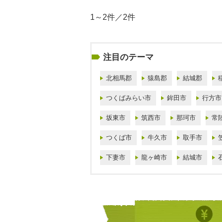
1～2件／2件
注目のテーマ
北相馬郡
猿島郡
結城郡
つくばみらい市
鉾田市
行方市
坂東市
筑西市
那珂市
常
つくば市
牛久市
取手市
下妻市
龍ヶ崎市
結城市