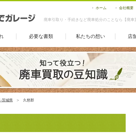
ホーム
会社概要
廃車引取り・手続きなど廃車処分のことなら【廃車
れ
必要な書類
私たちの想い
店
-茨城県
久慈郡