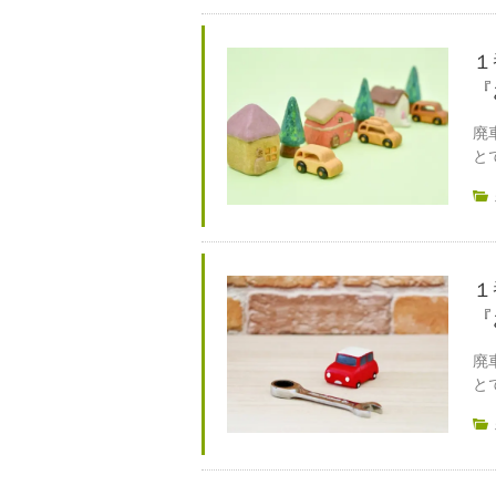
１
『
廃
と
１
『
廃
と