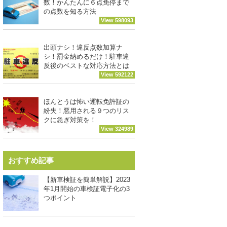
数！かんたんに６点免停まで
の点数を知る方法
View 598093
出頭ナシ！違反点数加算ナ
シ！罰金納めるだけ！駐車違
反後のベストな対応方法とは
View 592122
ほんとうは怖い運転免許証の
紛失！悪用される９つのリス
クに急ぎ対策を！
View 324989
おすすめ記事
【新車検証を簡単解説】2023
年1月開始の車検証電子化の3
つポイント