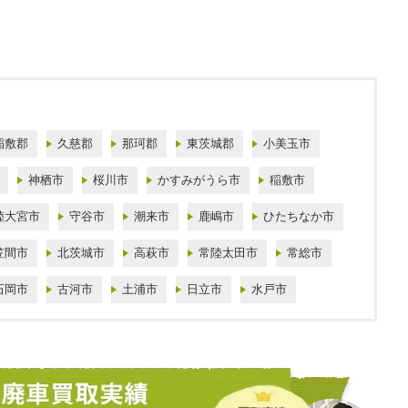
稲敷郡
久慈郡
那珂郡
東茨城郡
小美玉市
神栖市
桜川市
かすみがうら市
稲敷市
陸大宮市
守谷市
潮来市
鹿嶋市
ひたちなか市
笠間市
北茨城市
高萩市
常陸太田市
常総市
石岡市
古河市
土浦市
日立市
水戸市