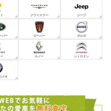
ート
クライスラー
ジープ
ーバー
ローバー
ボルボ
ョー
ルノー
シトロエン
ロメオ