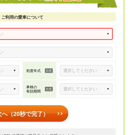
ご利用の愛車について
初度年式
車検の
有効期間
次へ（20秒で完了）