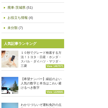
廃車-茨城県
(51)
お役立ち情報
(4)
未分類
(7)
人気記事ランキング
１０秒でグレード検索する方
法！トヨタ・日産・ホンダ・
スバル・ダイハツ・マツダ・
三菱
View 1467071
【希望ナンバー】縁起のよい
人気の数字と本当はこわい避
けるべき数字
View 1226681
わかりづらいぞ運転免許の点