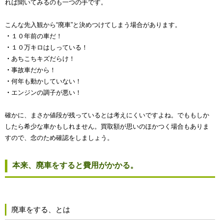
れば聞いてみるのも一つの手です。
こんな先入観から“廃車”と決めつけてしまう場合があります。
・
１０年前の車だ！
・
１０万キロはしっている！
・
あちこちキズだらけ！
・
事故車だから！
・
何年も動かしていない！
・
エンジンの調子が悪い！
確かに、まさか値段が残っているとは考えにくいですよね。でももしか
したら希少な車かもしれません。買取額が思いのほかつく場合もありま
すので、念のため確認をしましょう。
本来、廃車をすると費用がかかる。
廃車をする、とは