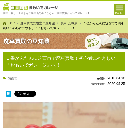
廃車引取り・手続きなど廃車処分のことなら【廃車買取おもいでガレージ】
TOP
廃車買取に役立つ豆知識
廃車-茨城県
１番かんたんに筑西市で廃車
買取！初心者にやさしい『おもいでガレージ』へ！
廃車買取の豆知識
１番かんたんに筑西市で廃車買取！初心者にやさしい
『おもいでガレージ』へ！
2018.04.30
筑西市
公開日:
2020.05.25
最終更新日: