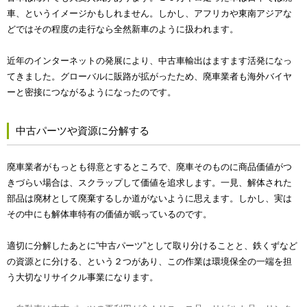
車、というイメージかもしれません。しかし、アフリカや東南アジアな
どではその程度の走行なら全然新車のように扱われます。
近年のインターネットの発展により、中古車輸出はますます活発になっ
てきました。グローバルに販路が拡がったため、廃車業者も海外バイヤ
ーと密接につながるようになったのです。
中古パーツや資源に分解する
廃車業者がもっとも得意とするところで、廃車そのものに商品価値がつ
きづらい場合は、スクラップして価値を追求します。一見、解体された
部品は廃材として廃棄するしか道がないように思えます。しかし、実は
その中にも解体車特有の価値が眠っているのです。
適切に分解したあとに“中古パーツ”として取り分けることと、鉄くずなど
の資源とに分ける、という２つがあり、この作業は環境保全の一端を担
う大切なリサイクル事業になります。