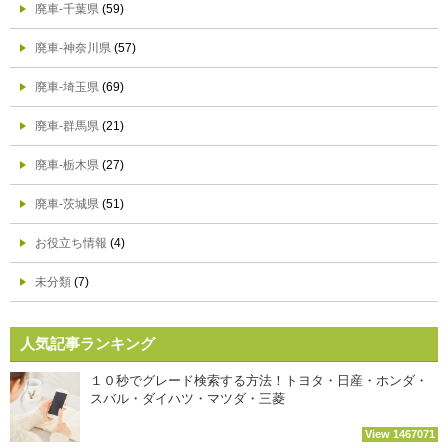
廃車-千葉県
(59)
廃車-神奈川県
(57)
廃車-埼玉県
(69)
廃車-群馬県
(21)
廃車-栃木県
(27)
廃車-茨城県
(51)
お役立ち情報
(4)
未分類
(7)
人気記事ランキング
１０秒でグレード検索する方法！トヨタ・日産・ホンダ・
スバル・ダイハツ・マツダ・三菱
View 1467071