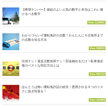
【希望ナンバー】縁起のよい人気の数字と本当はこわい避
けるべき数字
View 1226681
わかりづらいぞ運転免許の点数！かんたんに６点免停まで
の点数を知る方法
View 598093
出頭ナシ！違反点数加算ナシ！罰金納めるだけ！駐車違反
後のベストな対応方法とは
View 592122
ほんとうは怖い運転免許証の紛失！悪用される９つのリス
クに急ぎ対策を！
View 324989