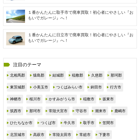
１番かんたんに取手市で廃車買取！初心者にやさしい『お
もいでガレージ』へ！
１番かんたんに日立市で廃車買取！初心者にやさしい『お
もいでガレージ』へ！
注目のテーマ
北相馬郡
猿島郡
結城郡
稲敷郡
久慈郡
那珂郡
東茨城郡
小美玉市
つくばみらい市
鉾田市
行方市
神栖市
桜川市
かすみがうら市
稲敷市
坂東市
筑西市
那珂市
常陸大宮市
守谷市
潮来市
鹿嶋市
ひたちなか市
つくば市
牛久市
取手市
笠間市
北茨城市
高萩市
常陸太田市
常総市
下妻市