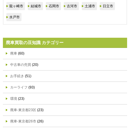
龍ヶ崎市
結城市
石岡市
古河市
土浦市
日立市
水戸市
廃車買取の豆知識 カテゴリー
廃車
(60)
中古車の売買
(20)
お手続き
(51)
カーライフ
(93)
環境
(23)
廃車-東京都23区
(23)
廃車-東京都26市
(26)