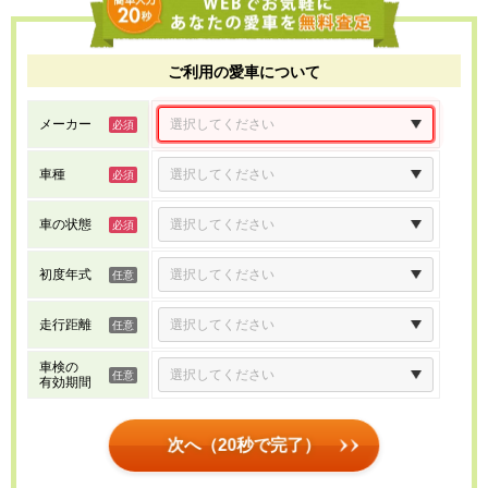
ご利用の愛車について
メーカー
車種
車の状態
初度年式
走行距離
車検の
有効期間
次へ（20秒で完了）