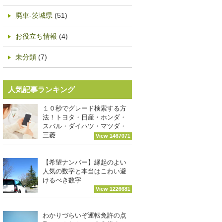
廃車-茨城県
(51)
お役立ち情報
(4)
未分類
(7)
人気記事ランキング
１０秒でグレード検索する方
法！トヨタ・日産・ホンダ・
スバル・ダイハツ・マツダ・
三菱
View 1467071
【希望ナンバー】縁起のよい
人気の数字と本当はこわい避
けるべき数字
View 1226681
わかりづらいぞ運転免許の点