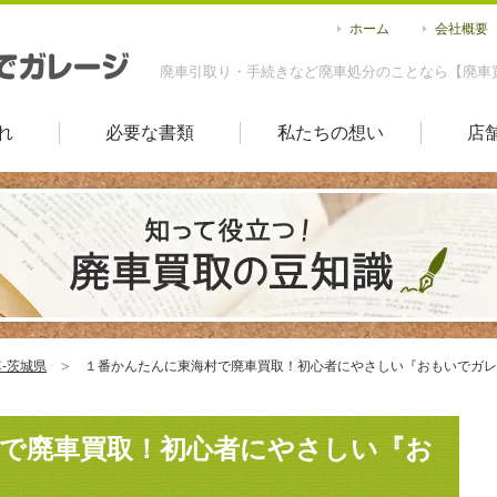
ホーム
会社概要
廃車引取り・手続きなど廃車処分のことなら【廃車
れ
必要な書類
私たちの想い
店
-茨城県
１番かんたんに東海村で廃車買取！初心者にやさしい『おもいでガレ
で廃車買取！初心者にやさしい『お
！