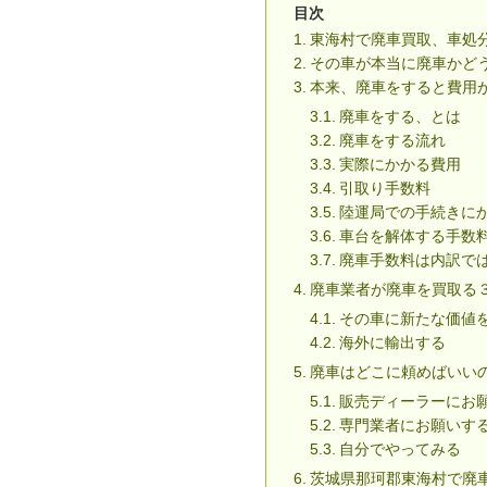
目次
東海村で廃車買取、車処
その車が本当に廃車かど
本来、廃車をすると費用
廃車をする、とは
廃車をする流れ
実際にかかる費用
引取り手数料
陸運局での手続きに
車台を解体する手数
廃車手数料は内訳で
廃車業者が廃車を買取る
その車に新たな価値
海外に輸出する
廃車はどこに頼めばいい
販売ディーラーにお
専門業者にお願いす
自分でやってみる
茨城県那珂郡東海村で廃