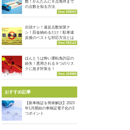
数！かんたんに６点免停まで
の点数を知る方法
View 598093
出頭ナシ！違反点数加算ナ
シ！罰金納めるだけ！駐車違
反後のベストな対応方法とは
View 592122
ほんとうは怖い運転免許証の
紛失！悪用される９つのリス
クに急ぎ対策を！
View 324989
おすすめ記事
【新車検証を簡単解説】2023
年1月開始の車検証電子化の3
つポイント