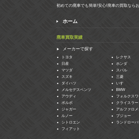
初めての廃車でも簡単!安心!廃車の買取なら
ホーム
廃車買取実績
メーカーで探す
トヨタ
レクサス
日産
ホンダ
マツダ
スバル
スズキ
三菱
ダイハツ
いすゞ
メルセデスベンツ
BMW
アウディ
フォルクスワ
ボルボ
クライスラー
ジャガー
アルファロメ
ルノー
プジョー
シトロエン
ランドローバ
フィアット