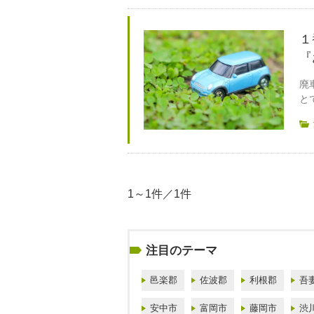
１
『
廃
と
1～1件／1件
注目のテーマ
邑楽郡
佐波郡
利根郡
吾
安中市
富岡市
藤岡市
渋