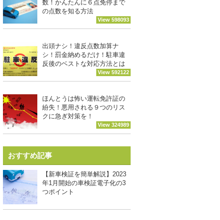
数！かんたんに６点免停まで
の点数を知る方法
View 598093
出頭ナシ！違反点数加算ナ
シ！罰金納めるだけ！駐車違
反後のベストな対応方法とは
View 592122
ほんとうは怖い運転免許証の
紛失！悪用される９つのリス
クに急ぎ対策を！
View 324989
おすすめ記事
【新車検証を簡単解説】2023
年1月開始の車検証電子化の3
つポイント