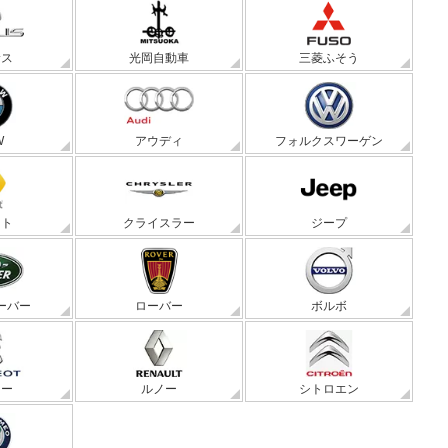
サス
光岡自動車
三菱ふそう
W
アウディ
フォルクスワーゲン
ート
クライスラー
ジープ
ーバー
ローバー
ボルボ
ョー
ルノー
シトロエン