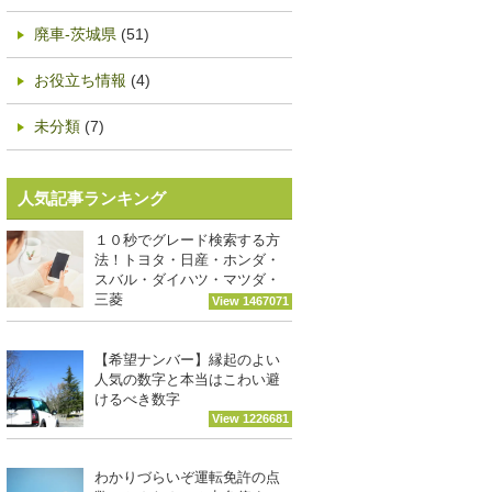
廃車-茨城県
(51)
お役立ち情報
(4)
未分類
(7)
人気記事ランキング
１０秒でグレード検索する方
法！トヨタ・日産・ホンダ・
スバル・ダイハツ・マツダ・
三菱
View 1467071
【希望ナンバー】縁起のよい
人気の数字と本当はこわい避
けるべき数字
View 1226681
わかりづらいぞ運転免許の点