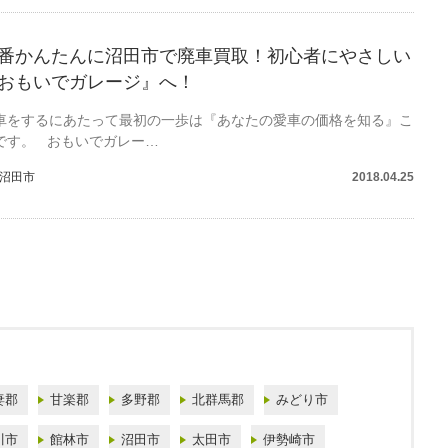
番かんたんに沼田市で廃車買取！初心者にやさしい
おもいでガレージ』へ！
車をするにあたって最初の一歩は『あなたの愛車の価格を知る』こ
です。 おもいでガレー…
沼田市
2018.04.25
妻郡
甘楽郡
多野郡
北群馬郡
みどり市
川市
館林市
沼田市
太田市
伊勢崎市