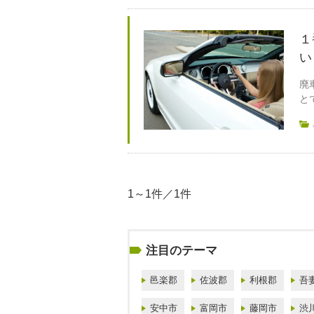
１
い
廃
と
1～1件／1件
注目のテーマ
邑楽郡
佐波郡
利根郡
吾
安中市
富岡市
藤岡市
渋