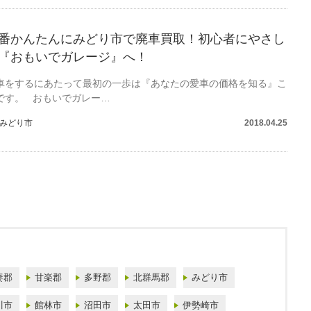
番かんたんにみどり市で廃車買取！初心者にやさし
『おもいでガレージ』へ！
車をするにあたって最初の一歩は『あなたの愛車の価格を知る』こ
です。 おもいでガレー…
みどり市
2018.04.25
妻郡
甘楽郡
多野郡
北群馬郡
みどり市
川市
館林市
沼田市
太田市
伊勢崎市