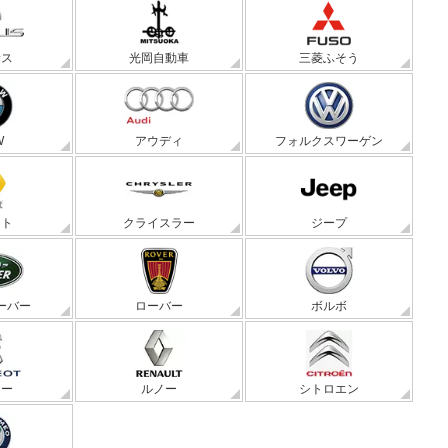
サス
光岡自動車
三菱ふそう
W
アウディ
フォルクスワーゲン
ート
クライスラー
ジープ
ーバー
ローバー
ボルボ
ョー
ルノー
シトロエン