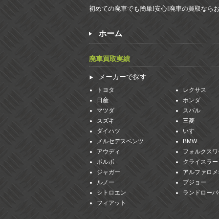
初めての廃車でも簡単!安心!廃車の買取なら
ホーム
廃車買取実績
メーカーで探す
トヨタ
レクサス
日産
ホンダ
マツダ
スバル
スズキ
三菱
ダイハツ
いすゞ
メルセデスベンツ
BMW
アウディ
フォルクスワ
ボルボ
クライスラー
ジャガー
アルファロメ
ルノー
プジョー
シトロエン
ランドローバ
フィアット