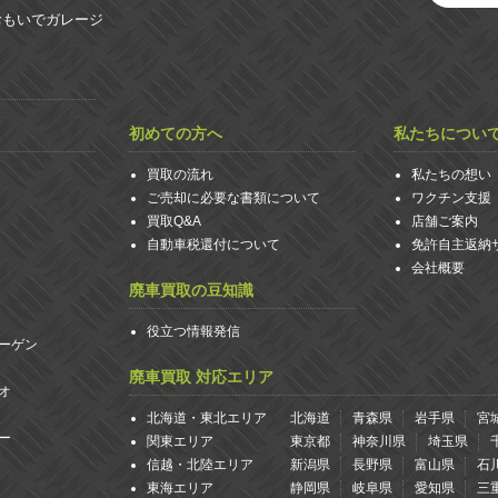
おもいでガレージ
初めての方へ
私たちについ
買取の流れ
私たちの想い
ご売却に必要な書類について
ワクチン支援
買取Q&A
店舗ご案内
自動車税還付について
免許自主返納
会社概要
廃車買取の豆知識
役立つ情報発信
ーゲン
廃車買取 対応エリア
オ
北海道・東北エリア
北海道
青森県
岩手県
宮
ー
関東エリア
東京都
神奈川県
埼玉県
信越・北陸エリア
新潟県
長野県
富山県
石
東海エリア
静岡県
岐阜県
愛知県
三