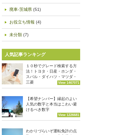
廃車-茨城県
(51)
お役立ち情報
(4)
未分類
(7)
人気記事ランキング
１０秒でグレード検索する方
法！トヨタ・日産・ホンダ・
スバル・ダイハツ・マツダ・
三菱
View 1467071
【希望ナンバー】縁起のよい
人気の数字と本当はこわい避
けるべき数字
View 1226681
わかりづらいぞ運転免許の点