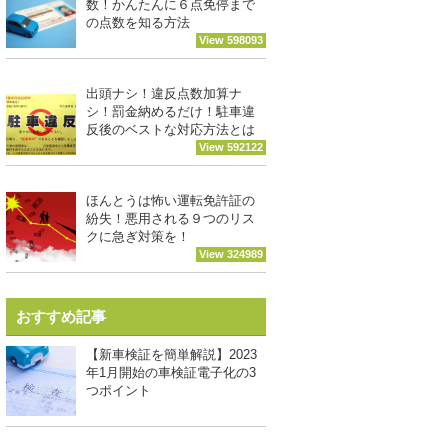
数！かんたんに６点免停まで
の点数を知る方法
View 598093
出頭ナシ！違反点数加算ナ
シ！罰金納めるだけ！駐車違
反後のベストな対応方法とは
View 592122
ほんとうは怖い運転免許証の
紛失！悪用される９つのリス
クに急ぎ対策を！
View 324989
おすすめ記事
【新車検証を簡単解説】2023
年1月開始の車検証電子化の3
つポイント