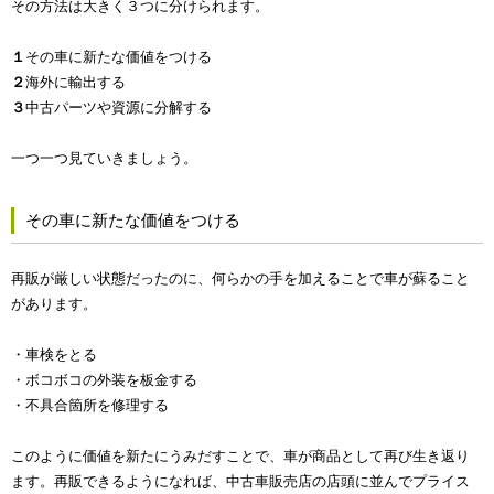
その方法は大きく３つに分けられます。
１
その車に新たな価値をつける
２
海外に輸出する
３
中古パーツや資源に分解する
一つ一つ見ていきましょう。
その車に新たな価値をつける
再販が厳しい状態だったのに、何らかの手を加えることで車が蘇ること
があります。
・車検をとる
・ボコボコの外装を板金する
・不具合箇所を修理する
このように価値を新たにうみだすことで、車が商品として再び生き返り
ます。再販できるようになれば、中古車販売店の店頭に並んでプライス