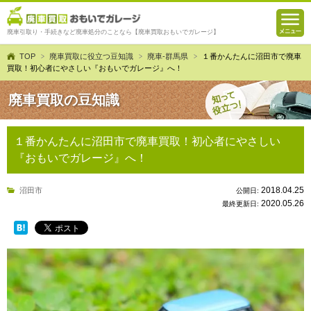
廃車引取り・手続きなど廃車処分のことなら【廃車買取おもいでガレージ】
TOP
廃車買取に役立つ豆知識
廃車-群馬県
１番かんたんに沼田市で廃車
買取！初心者にやさしい『おもいでガレージ』へ！
廃車買取の豆知識
１番かんたんに沼田市で廃車買取！初心者にやさしい
『おもいでガレージ』へ！
2018.04.25
沼田市
公開日:
2020.05.26
最終更新日: