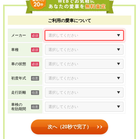
ご利用の愛車について
メーカー
車種
車の状態
初度年式
走行距離
車検の
有効期間
次へ（20秒で完了）