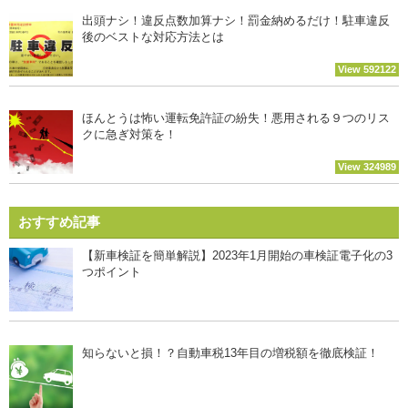
出頭ナシ！違反点数加算ナシ！罰金納めるだけ！駐車違反
後のベストな対応方法とは
View 592122
ほんとうは怖い運転免許証の紛失！悪用される９つのリス
クに急ぎ対策を！
View 324989
おすすめ記事
【新車検証を簡単解説】2023年1月開始の車検証電子化の3
つポイント
知らないと損！？自動車税13年目の増税額を徹底検証！