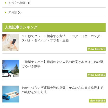
お役立ち情報
(4)
未分類
(7)
人気記事ランキング
１０秒でグレード検索する方法！トヨタ・日産・ホンダ・
スバル・ダイハツ・マツダ・三菱
View 1467071
【希望ナンバー】縁起のよい人気の数字と本当はこわい避
けるべき数字
View 1226681
わかりづらいぞ運転免許の点数！かんたんに６点免停まで
の点数を知る方法
View 598093