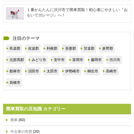
１番かんたんに渋川市で廃車買取！初心者にやさしい『お
もいでガレージ』へ！
注目のテーマ
邑楽郡
佐波郡
利根郡
吾妻郡
甘楽郡
多野郡
北群馬郡
みどり市
安中市
富岡市
藤岡市
渋川市
館林市
沼田市
太田市
伊勢崎市
桐生市
高崎市
前橋市
廃車買取の豆知識 カテゴリー
廃車
(60)
中古車の売買
(20)