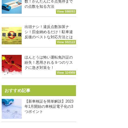
数！かんたんに６点免停まで
の点数を知る方法
View 598093
出頭ナシ！違反点数加算ナ
シ！罰金納めるだけ！駐車違
反後のベストな対応方法とは
View 592122
ほんとうは怖い運転免許証の
紛失！悪用される９つのリス
クに急ぎ対策を！
View 324989
おすすめ記事
【新車検証を簡単解説】2023
年1月開始の車検証電子化の3
つポイント