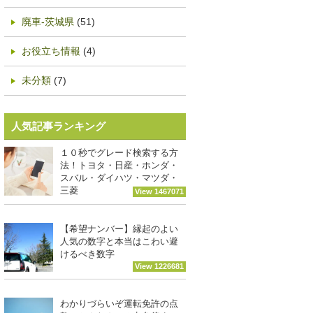
廃車-茨城県
(51)
お役立ち情報
(4)
未分類
(7)
人気記事ランキング
１０秒でグレード検索する方
法！トヨタ・日産・ホンダ・
スバル・ダイハツ・マツダ・
三菱
View 1467071
【希望ナンバー】縁起のよい
人気の数字と本当はこわい避
けるべき数字
View 1226681
わかりづらいぞ運転免許の点