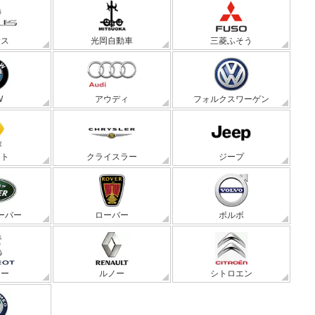
サス
光岡自動車
三菱ふそう
W
アウディ
フォルクスワーゲン
ート
クライスラー
ジープ
ーバー
ローバー
ボルボ
ョー
ルノー
シトロエン