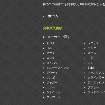
初めての廃車でも簡単!安心!廃車の買取なら
ホーム
廃車買取実績
メーカーで探す
トヨタ
レクサス
日産
ホンダ
マツダ
スバル
スズキ
三菱
ダイハツ
いすゞ
メルセデスベンツ
BMW
アウディ
フォルクスワ
ボルボ
クライスラー
ジャガー
アルファロメ
ルノー
プジョー
シトロエン
ランドローバ
フィアット