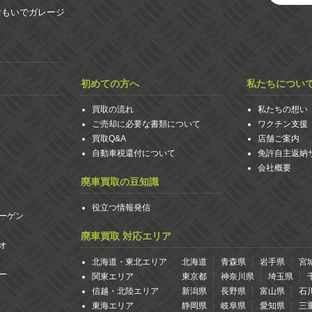
おもいでガレージ
初めての方へ
私たちについ
買取の流れ
私たちの想い
ご売却に必要な書類について
ワクチン支援
買取Q&A
店舗ご案内
自動車税還付について
免許自主返納
会社概要
廃車買取の豆知識
役立つ情報発信
ーゲン
廃車買取 対応エリア
オ
北海道・東北エリア
北海道
青森県
岩手県
宮
ー
関東エリア
東京都
神奈川県
埼玉県
信越・北陸エリア
新潟県
長野県
富山県
石
東海エリア
静岡県
岐阜県
愛知県
三