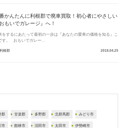
番かんたんに利根郡で廃車買取！初心者にやさしい
おもいでガレージ』へ！
車をするにあたって最初の一歩は『あなたの愛車の価格を知る』こ
です。 おもいでガレー…
利根郡
2018.04.25
妻郡
甘楽郡
多野郡
北群馬郡
みどり市
川市
館林市
沼田市
太田市
伊勢崎市