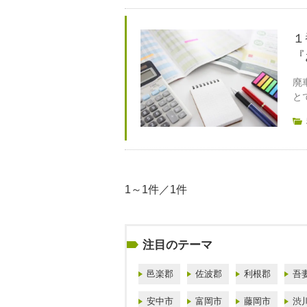
１
『
廃
と
1～1件／1件
注目のテーマ
邑楽郡
佐波郡
利根郡
吾
安中市
富岡市
藤岡市
渋