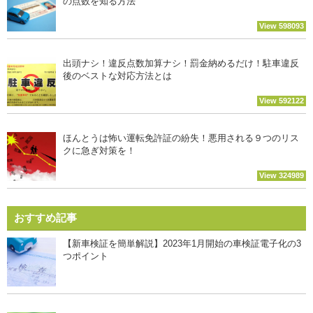
の点数を知る方法
View 598093
出頭ナシ！違反点数加算ナシ！罰金納めるだけ！駐車違反
後のベストな対応方法とは
View 592122
ほんとうは怖い運転免許証の紛失！悪用される９つのリス
クに急ぎ対策を！
View 324989
おすすめ記事
【新車検証を簡単解説】2023年1月開始の車検証電子化の3
つポイント