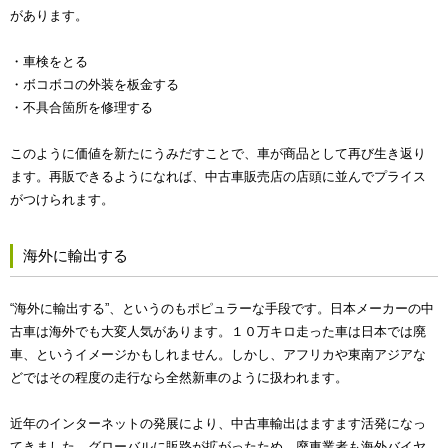
があります。
・車検をとる
・ボコボコの外装を板金する
・不具合箇所を修理する
このように価値を新たにうみだすことで、車が商品として再び生き返り
ます。再販できるようになれば、中古車販売店の店頭に並んでプライス
がつけられます。
海外に輸出する
“海外に輸出する”、というのもポピュラーな手段です。日本メーカーの中
古車は海外でも大変人気があります。１０万キロ走った車は日本では廃
車、というイメージかもしれません。しかし、アフリカや東南アジアな
どではその程度の走行なら全然新車のように扱われます。
近年のインターネットの発展により、中古車輸出はますます活発になっ
てきました。グローバルに販路が拡がったため、廃車業者も海外バイヤ