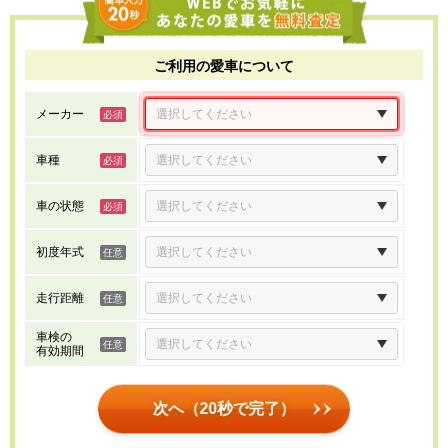
ご利用の愛車について
メーカー
車種
車の状態
初度年式
走行距離
車検の
有効期間
次へ（20秒で完了）