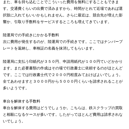
また、車を持ち込むことでこういった費用を無料にすることもできま
す。交通費くらいの出費で済みますから、時間がとれて近場であれば選
択肢に入れてもいいかもしれません。さらに最近は、競合先が増えた影
響か、引取り手数料をサービスするところも増えてきています。
陸運局での手続きにかかる手数料
次に費用が発生するのが、陸運局での手続きです。ここではナンバープ
レートを返納し、車検証の名義を抹消してもらいます。
陸運局に支払う印紙代が３５０円、申請用紙代が１００円ていどかかり
ます。また必要書類の作成はその場で行政書士に依頼するのがほとんど
です。ここでは行政書士代で２０００円程度みておけばよいでしょう。
全てあわせますと３０００円から５０００円くらいを請求されることが
多いようです。
車台を解体する手数料
車台を解体する費用はどうでしょうか。こちらは、鉄スクラップの買取
と相殺になるケースが多いです。したがってほとんど費用は請求されな
いでしょう。