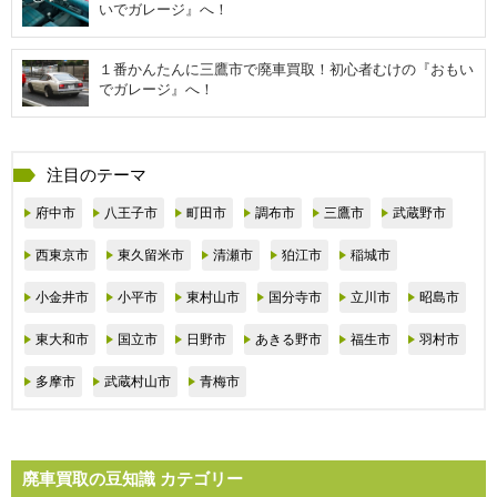
いでガレージ』へ！
１番かんたんに三鷹市で廃車買取！初心者むけの『おもい
でガレージ』へ！
注目のテーマ
府中市
八王子市
町田市
調布市
三鷹市
武蔵野市
西東京市
東久留米市
清瀬市
狛江市
稲城市
小金井市
小平市
東村山市
国分寺市
立川市
昭島市
東大和市
国立市
日野市
あきる野市
福生市
羽村市
多摩市
武蔵村山市
青梅市
廃車買取の豆知識 カテゴリー