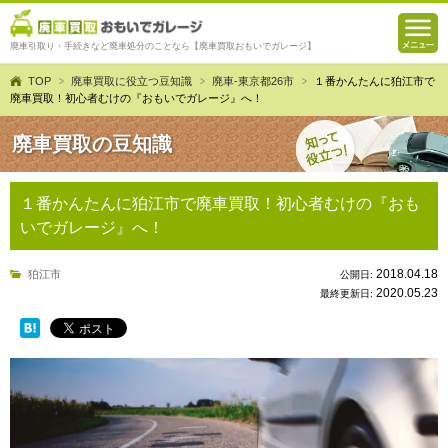
廃車引取り・手続きなど廃車処分のことなら【廃車買取おもいでガレージ】
TOP
廃車買取に役立つ豆知識
廃車-東京都26市
１番かんたんに狛江市で
廃車買取！初心者むけの『おもいでガレージ』へ！
廃車買取の豆知識
１番かんたんに狛江市で廃車買取！初心者むけの『おも
いでガレージ』へ！
2018.04.18
狛江市
公開日:
2020.05.23
最終更新日: