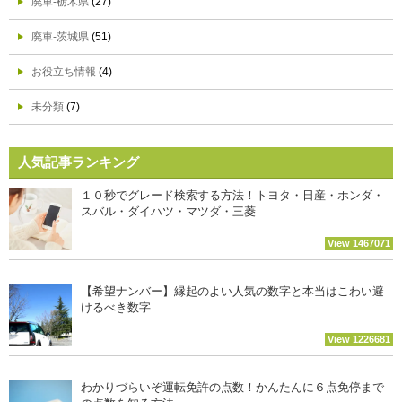
廃車-栃木県
(27)
廃車-茨城県
(51)
お役立ち情報
(4)
未分類
(7)
人気記事ランキング
１０秒でグレード検索する方法！トヨタ・日産・ホンダ・
スバル・ダイハツ・マツダ・三菱
View 1467071
【希望ナンバー】縁起のよい人気の数字と本当はこわい避
けるべき数字
View 1226681
わかりづらいぞ運転免許の点数！かんたんに６点免停まで