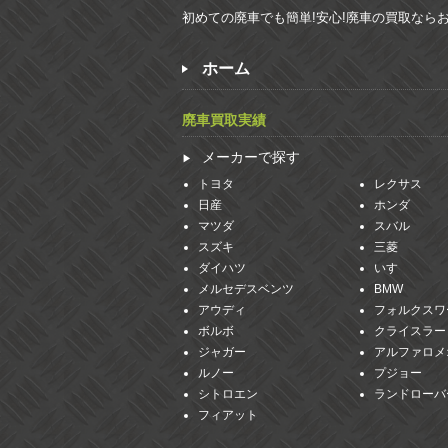
初めての廃車でも簡単!安心!廃車の買取なら
ホーム
廃車買取実績
メーカーで探す
トヨタ
レクサス
日産
ホンダ
マツダ
スバル
スズキ
三菱
ダイハツ
いすゞ
メルセデスベンツ
BMW
アウディ
フォルクスワ
ボルボ
クライスラー
ジャガー
アルファロメ
ルノー
プジョー
シトロエン
ランドローバ
フィアット