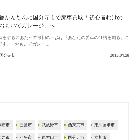
番かんたんに国分寺市で廃車買取！初心者むけの
おもいでガレージ』へ！
車をするにあたって最初の一歩は『あなたの愛車の価格を知る』こ
です。 おもいでガレー…
国分寺市
2018.04.18
調布市
三鷹市
武蔵野市
西東京市
東久留米市
金井市
小平市
東村山市
国分寺市
立川市