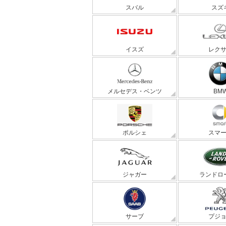
スバル
スズ
イスズ
レク
メルセデス・ベンツ
BM
ポルシェ
スマ
ジャガー
ランドロ
サーブ
プジ