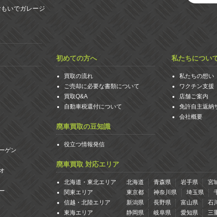
おもいでガレージ
初めての方へ
私たちについ
買取の流れ
私たちの想い
ご売却に必要な書類について
ワクチン支援
買取Q&A
店舗ご案内
自動車税還付について
免許自主返納
会社概要
廃車買取の豆知識
役立つ情報発信
ーゲン
廃車買取 対応エリア
オ
北海道・東北エリア
北海道
青森県
岩手県
宮
ー
関東エリア
東京都
神奈川県
埼玉県
信越・北陸エリア
新潟県
長野県
富山県
石
東海エリア
静岡県
岐阜県
愛知県
三