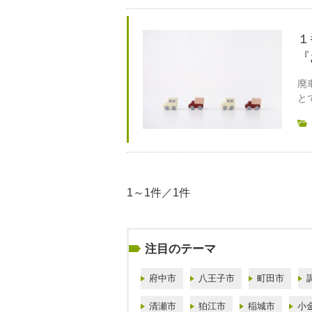
１
『
廃
と
1～1件／1件
注目のテーマ
府中市
八王子市
町田市
清瀬市
狛江市
稲城市
小