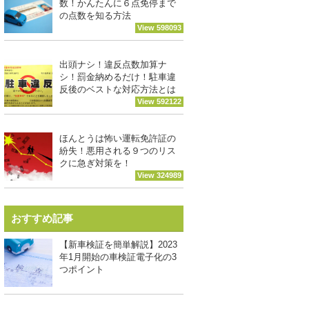
数！かんたんに６点免停まで
の点数を知る方法
View 598093
出頭ナシ！違反点数加算ナ
シ！罰金納めるだけ！駐車違
反後のベストな対応方法とは
View 592122
ほんとうは怖い運転免許証の
紛失！悪用される９つのリス
クに急ぎ対策を！
View 324989
おすすめ記事
【新車検証を簡単解説】2023
年1月開始の車検証電子化の3
つポイント