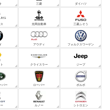
キ
三菱
ダイハツ
サス
光岡自動車
三菱ふそう
W
アウディ
フォルクスワーゲン
ート
クライスラー
ジープ
ーバー
ローバー
ボルボ
ョー
ルノー
シトロエン