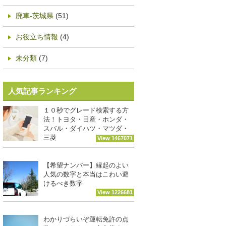
廃車-茨城県
(51)
お役立ち情報
(4)
未分類
(7)
人気記事ランキング
１０秒でグレード検索する方
法！トヨタ・日産・ホンダ・
スバル・ダイハツ・マツダ・
三菱
View 1467071
【希望ナンバー】縁起のよい
人気の数字と本当はこわい避
けるべき数字
View 1226681
わかりづらいぞ運転免許の点