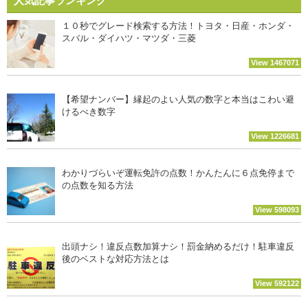
人気記事ランキング
１０秒でグレード検索する方法！トヨタ・日産・ホンダ・
スバル・ダイハツ・マツダ・三菱
View 1467071
【希望ナンバー】縁起のよい人気の数字と本当はこわい避
けるべき数字
View 1226681
わかりづらいぞ運転免許の点数！かんたんに６点免停まで
の点数を知る方法
View 598093
出頭ナシ！違反点数加算ナシ！罰金納めるだけ！駐車違反
後のベストな対応方法とは
View 592122