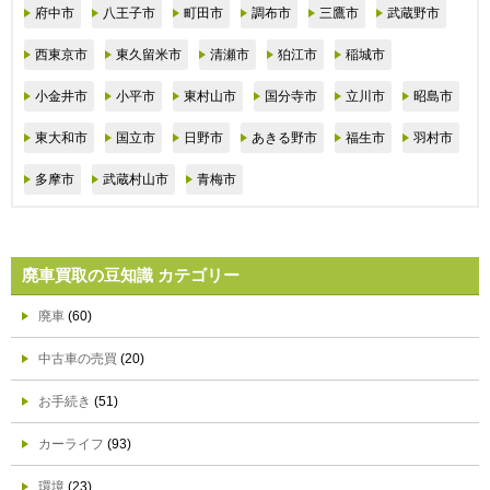
府中市
八王子市
町田市
調布市
三鷹市
武蔵野市
西東京市
東久留米市
清瀬市
狛江市
稲城市
小金井市
小平市
東村山市
国分寺市
立川市
昭島市
東大和市
国立市
日野市
あきる野市
福生市
羽村市
多摩市
武蔵村山市
青梅市
廃車買取の豆知識 カテゴリー
廃車
(60)
中古車の売買
(20)
お手続き
(51)
カーライフ
(93)
環境
(23)