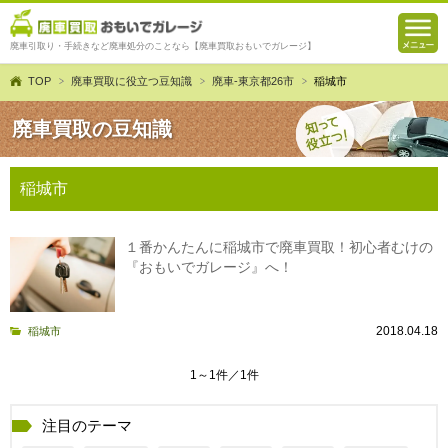
廃車引取り・手続きなど廃車処分のことなら【廃車買取おもいでガレージ】
TOP
廃車買取に役立つ豆知識
廃車-東京都26市
稲城市
廃車買取の豆知識
稲城市
１番かんたんに稲城市で廃車買取！初心者むけの
『おもいでガレージ』へ！
2018.04.18
稲城市
1～1件／1件
注目のテーマ