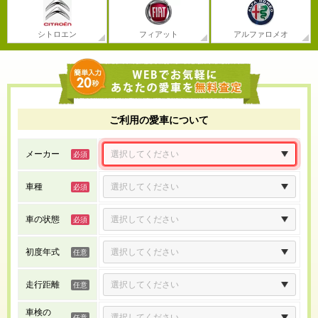
シトロエン
フィアット
アルファロメオ
ご利用の愛車について
メーカー
車種
車の状態
初度年式
走行距離
車検の