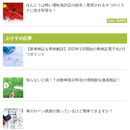
ほんとうは怖い運転免許証の紛失！悪用される９つのリス
クに急ぎ対策を！
View 324989
おすすめ記事
【新車検証を簡単解説】2023年1月開始の車検証電子化の3
つポイント
知らないと損！？自動車税13年目の増税額を徹底検証！
車のローン残債が残っているけど廃車できますか？