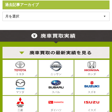
過去記事アーカイブ
トヨタ
ニッサン
ホンダ
マツダ
スバル
スズキ
三菱
ダイハツ
イスズ