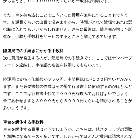
から言うと、０～１００００円くらいが一般的な相場です。
また、車を持ち込むことでこういった費用を無料にすることもできま
す。交通費くらいの出費で済みますから、時間がとれて近場であれば選
択肢に入れてもいいかもしれません。さらに最近は、競合先が増えた影
響か、引取り手数料をサービスするところも増えてきています。
陸運局での手続きにかかる手数料
次に費用が発生するのが、陸運局での手続きです。ここではナンバープ
レートを返納し、車検証の名義を抹消してもらいます。
陸運局に支払う印紙代が３５０円、申請用紙代が１００円ていどかかり
ます。また必要書類の作成はその場で行政書士に依頼するのがほとんど
です。ここでは行政書士代で２０００円程度みておけばよいでしょう。
全てあわせますと３０００円から５０００円くらいを請求されることが
多いようです。
車台を解体する手数料
車台を解体する費用はどうでしょうか。こちらは、鉄スクラップの買取
と相殺になるケースが多いです。したがってほとんど費用は請求されな