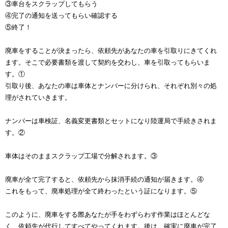
③車台をスクラップしてもらう
④完了の通知を送ってもらい確認する
⑤終了！
廃車をすることが決まったら、依頼先があなたの車を引取りにきてくれ
ます。そこで必要書類を渡して契約を交わし、車を引取ってもらいま
す。①
引取り後、あなたの車は車体とナンバーに分けられ、それぞれ別々の処
理がされていきます。
ナンバーは車検証、名義変更書類とセットになり陸運局で手続きされま
す。②
車体はそのままスクラップ工場で分解されます。③
廃車が全て完了すると、依頼先から抹消手続の通知が届きます。④
これをもって、廃車処理が全て終わったという証になります。⑤
このように、廃車をする際あなたが手をわずらわす作業はほとんどな
く、依頼先が代行してすべてやってくれます。後は、確実に廃車が完了