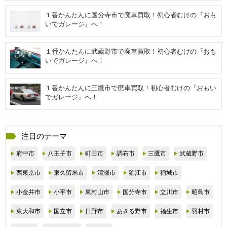
１番かんたんに国分寺市で廃車買取！初心者むけの『おも
いでガレージ』へ！
１番かんたんに武蔵野市で廃車買取！初心者むけの『おも
いでガレージ』へ！
１番かんたんに三鷹市で廃車買取！初心者むけの『おもい
でガレージ』へ！
注目のテーマ
府中市
八王子市
町田市
調布市
三鷹市
武蔵野市
西東京市
東久留米市
清瀬市
狛江市
稲城市
小金井市
小平市
東村山市
国分寺市
立川市
昭島市
東大和市
国立市
日野市
あきる野市
福生市
羽村市