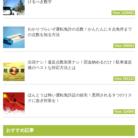
けるべき数字
View 1226681
わかりづらいぞ運転免許の点数！かんたんに６点免停まで
の点数を知る方法
View 598093
出頭ナシ！違反点数加算ナシ！罰金納めるだけ！駐車違反
後のベストな対応方法とは
View 592122
ほんとうは怖い運転免許証の紛失！悪用される９つのリス
クに急ぎ対策を！
View 324989
おすすめ記事