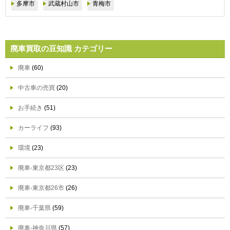
多摩市
武蔵村山市
青梅市
廃車買取の豆知識 カテゴリー
廃車
(60)
中古車の売買
(20)
お手続き
(51)
カーライフ
(93)
環境
(23)
廃車-東京都23区
(23)
廃車-東京都26市
(26)
廃車-千葉県
(59)
廃車-神奈川県
(57)