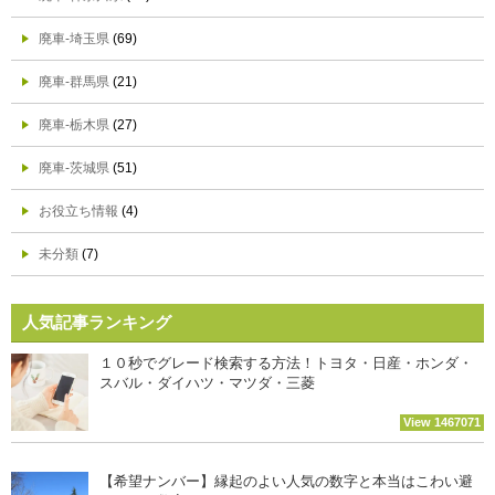
廃車-埼玉県
(69)
廃車-群馬県
(21)
廃車-栃木県
(27)
廃車-茨城県
(51)
お役立ち情報
(4)
未分類
(7)
人気記事ランキング
１０秒でグレード検索する方法！トヨタ・日産・ホンダ・
スバル・ダイハツ・マツダ・三菱
View 1467071
【希望ナンバー】縁起のよい人気の数字と本当はこわい避