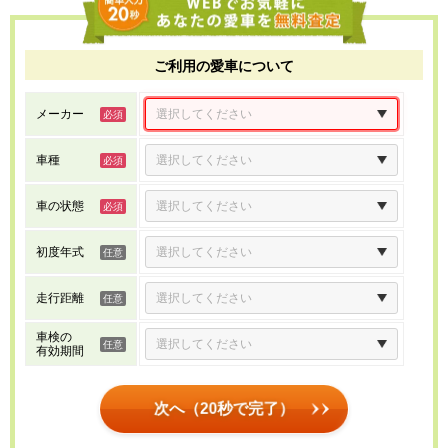
ご利用の愛車について
メーカー
車種
車の状態
初度年式
走行距離
車検の
有効期間
次へ（20秒で完了）