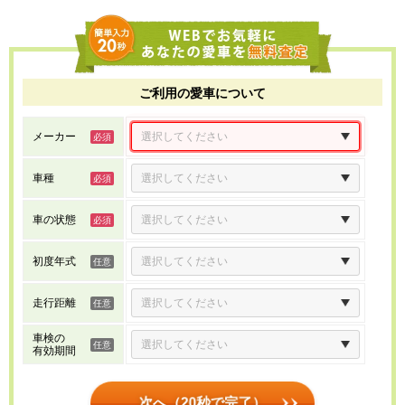
ご利用の愛車について
メーカー
車種
車の状態
初度年式
走行距離
車検の
有効期間
次へ（20秒で完了）