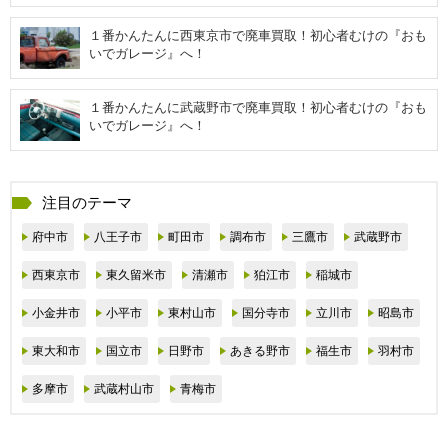
１番かんたんに西東京市で廃車買取！初心者むけの『おも
いでガレージ』へ！
１番かんたんに武蔵野市で廃車買取！初心者むけの『おも
いでガレージ』へ！
注目のテーマ
府中市
八王子市
町田市
調布市
三鷹市
武蔵野市
西東京市
東久留米市
清瀬市
狛江市
稲城市
小金井市
小平市
東村山市
国分寺市
立川市
昭島市
東大和市
国立市
日野市
あきる野市
福生市
羽村市
多摩市
武蔵村山市
青梅市