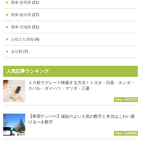
廃車-群馬県
(21)
廃車-栃木県
(27)
廃車-茨城県
(51)
お役立ち情報
(4)
未分類
(7)
人気記事ランキング
１０秒でグレード検索する方法！トヨタ・日産・ホンダ・
スバル・ダイハツ・マツダ・三菱
View 1467071
【希望ナンバー】縁起のよい人気の数字と本当はこわい避
けるべき数字
View 1226681