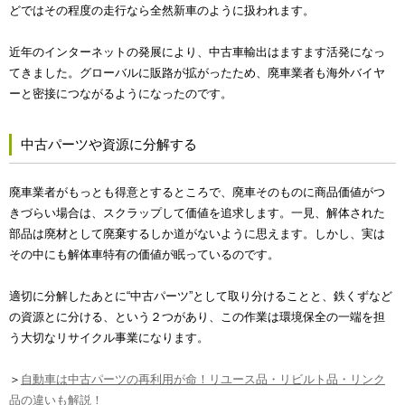
どではその程度の走行なら全然新車のように扱われます。
近年のインターネットの発展により、中古車輸出はますます活発になっ
てきました。グローバルに販路が拡がったため、廃車業者も海外バイヤ
ーと密接につながるようになったのです。
中古パーツや資源に分解する
廃車業者がもっとも得意とするところで、廃車そのものに商品価値がつ
きづらい場合は、スクラップして価値を追求します。一見、解体された
部品は廃材として廃棄するしか道がないように思えます。しかし、実は
その中にも解体車特有の価値が眠っているのです。
適切に分解したあとに“中古パーツ”として取り分けることと、鉄くずなど
の資源とに分ける、という２つがあり、この作業は環境保全の一端を担
う大切なリサイクル事業になります。
＞
自動車は中古パーツの再利用が命！リユース品・リビルト品・リンク
品の違いも解説！