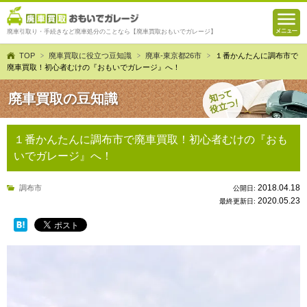
廃車引取り・手続きなど廃車処分のことなら【廃車買取おもいでガレージ】
TOP
廃車買取に役立つ豆知識
廃車-東京都26市
１番かんたんに調布市で
廃車買取！初心者むけの『おもいでガレージ』へ！
廃車買取の豆知識
１番かんたんに調布市で廃車買取！初心者むけの『おも
いでガレージ』へ！
2018.04.18
調布市
公開日:
2020.05.23
最終更新日: