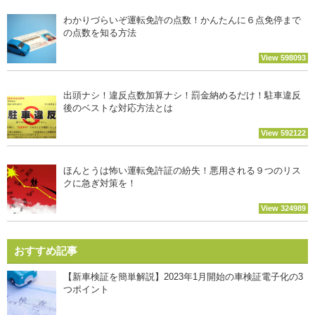
わかりづらいぞ運転免許の点数！かんたんに６点免停まで
の点数を知る方法
View 598093
出頭ナシ！違反点数加算ナシ！罰金納めるだけ！駐車違反
後のベストな対応方法とは
View 592122
ほんとうは怖い運転免許証の紛失！悪用される９つのリス
クに急ぎ対策を！
View 324989
おすすめ記事
【新車検証を簡単解説】2023年1月開始の車検証電子化の3
つポイント