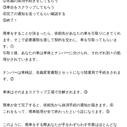
②名義の抹消手続きをしてもらう
③車台をスクラップしてもらう
④完了の通知を送ってもらい確認する
⑤終了！
廃車をすることが決まったら、依頼先があなたの車を引取りにきてくれ
ます。そこで必要書類を渡して契約を交わし、車を引取ってもらいま
す。①
引取り後、あなたの車は車体とナンバーに分けられ、それぞれ別々の処
理がされていきます。
ナンバーは車検証、名義変更書類とセットになり陸運局で手続きされま
す。②
車体はそのままスクラップ工場で分解されます。③
廃車が全て完了すると、依頼先から抹消手続の通知が届きます。④
これをもって、廃車処理が全て終わったという証になります。⑤
このように、廃車をする際あなたが手をわずらわす作業はほとんどな