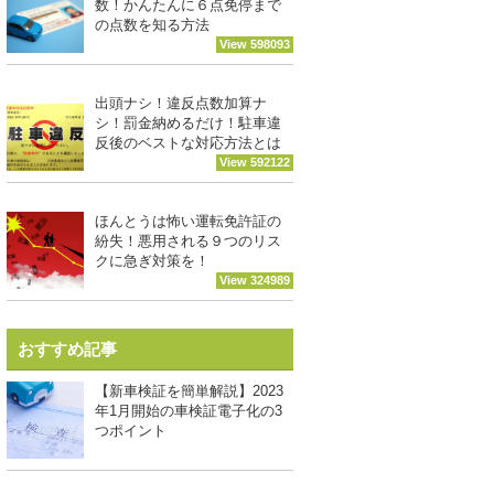
数！かんたんに６点免停まで
の点数を知る方法
View 598093
出頭ナシ！違反点数加算ナ
シ！罰金納めるだけ！駐車違
反後のベストな対応方法とは
View 592122
ほんとうは怖い運転免許証の
紛失！悪用される９つのリス
クに急ぎ対策を！
View 324989
おすすめ記事
【新車検証を簡単解説】2023
年1月開始の車検証電子化の3
つポイント