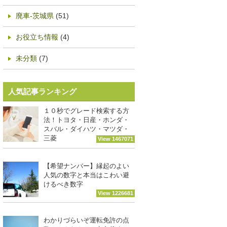
廃車-茨城県
(51)
お役立ち情報
(4)
未分類
(7)
人気記事ランキング
１０秒でグレード検索する方
法！トヨタ・日産・ホンダ・
スバル・ダイハツ・マツダ・
三菱
View 1467071
【希望ナンバー】縁起のよい
人気の数字と本当はこわい避
けるべき数字
View 1226681
わかりづらいぞ運転免許の点