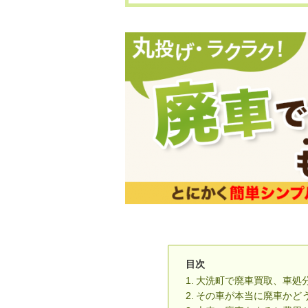
目次
大洗町で廃車買取、車処
その車が本当に廃車かど