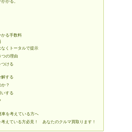
がかかる。
かかる手数料
料
はなくトータルで提示
３つの理由
をつける
分解する
のか？
願いする
る
廃車を考えている方へ
を考えている方必見！ あなたのクルマ買取ります！