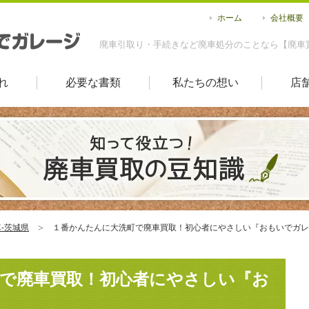
ホーム
会社概要
廃車引取り・手続きなど廃車処分のことなら【廃車
れ
必要な書類
私たちの想い
店
-茨城県
１番かんたんに大洗町で廃車買取！初心者にやさしい『おもいでガレ
で廃車買取！初心者にやさしい『お
！