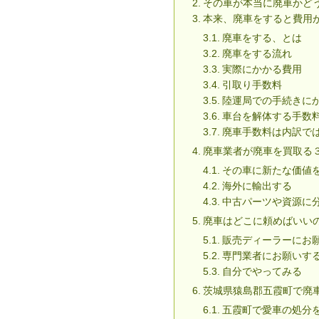
その車が本当に廃車かど
本来、廃車をすると費用
廃車をする、とは
廃車をする流れ
実際にかかる費用
引取り手数料
陸運局での手続きに
車台を解体する手数
廃車手数料は内訳で
廃車業者が廃車を買取る
その車に新たな価値
海外に輸出する
中古パーツや資源に
廃車はどこに頼めばいい
販売ディーラーにお
専門業者にお願いす
自分でやってみる
茨城県猿島郡五霞町で廃
五霞町で愛車の処分