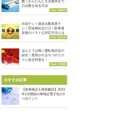
数！かんたんに６点免停まで
の点数を知る方法
View 598093
出頭ナシ！違反点数加算ナ
シ！罰金納めるだけ！駐車違
反後のベストな対応方法とは
View 592122
ほんとうは怖い運転免許証の
紛失！悪用される９つのリス
クに急ぎ対策を！
View 324989
おすすめ記事
【新車検証を簡単解説】2023
年1月開始の車検証電子化の3
つポイント