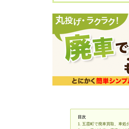
目次
五霞町で廃車買取、車処