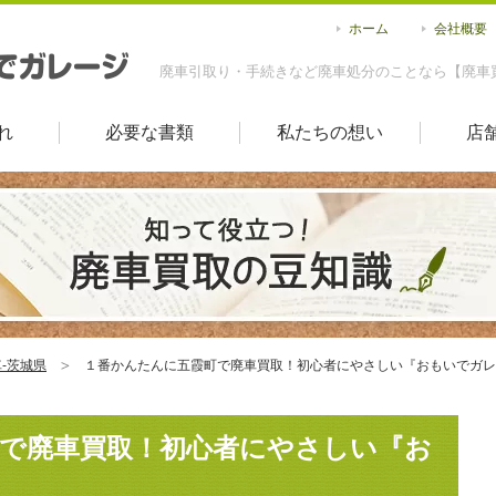
ホーム
会社概要
廃車引取り・手続きなど廃車処分のことなら【廃車
れ
必要な書類
私たちの想い
店
-茨城県
１番かんたんに五霞町で廃車買取！初心者にやさしい『おもいでガレ
で廃車買取！初心者にやさしい『お
！