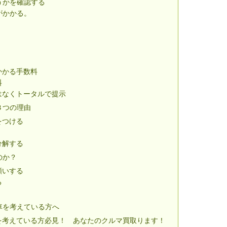
うかを確認する
がかかる。
かかる手数料
料
はなくトータルで提示
３つの理由
をつける
分解する
のか？
願いする
る
車を考えている方へ
を考えている方必見！ あなたのクルマ買取ります！