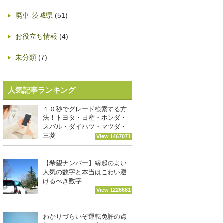
廃車-茨城県
(51)
お役立ち情報
(4)
未分類
(7)
人気記事ランキング
１０秒でグレード検索する方
法！トヨタ・日産・ホンダ・
スバル・ダイハツ・マツダ・
三菱
View 1467071
【希望ナンバー】縁起のよい
人気の数字と本当はこわい避
けるべき数字
View 1226681
わかりづらいぞ運転免許の点