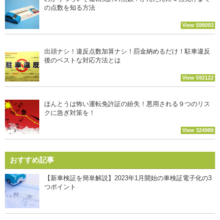
の点数を知る方法
View 598093
出頭ナシ！違反点数加算ナシ！罰金納めるだけ！駐車違反
後のベストな対応方法とは
View 592122
ほんとうは怖い運転免許証の紛失！悪用される９つのリス
クに急ぎ対策を！
View 324989
おすすめ記事
【新車検証を簡単解説】2023年1月開始の車検証電子化の3
つポイント