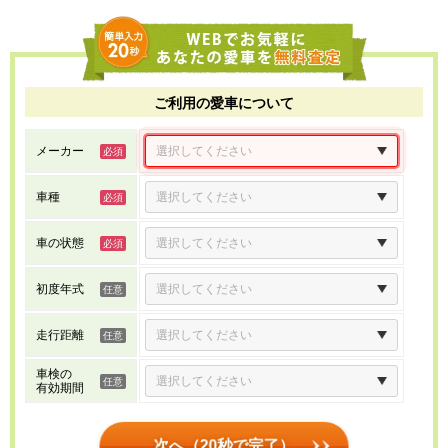
ご利用の愛車について
メーカー
車種
車の状態
初度年式
走行距離
車検の
有効期間
次へ（20秒で完了）