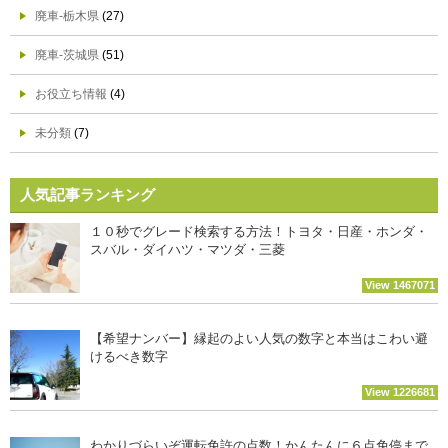
廃車-栃木県
(27)
廃車-茨城県
(51)
お役立ち情報
(4)
未分類
(7)
人気記事ランキング
１０秒でグレード検索する方法！トヨタ・日産・ホンダ・
スバル・ダイハツ・マツダ・三菱
View 1467071
【希望ナンバー】縁起のよい人気の数字と本当はこわい避
けるべき数字
View 1226681
わかりづらいぞ運転免許の点数！かんたんに６点免停まで