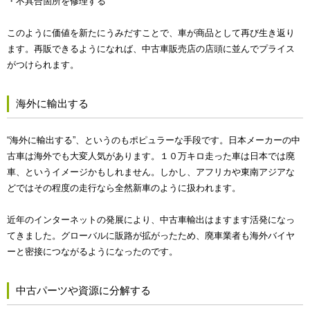
・不具合箇所を修理する
このように価値を新たにうみだすことで、車が商品として再び生き返り
ます。再販できるようになれば、中古車販売店の店頭に並んでプライス
がつけられます。
海外に輸出する
“海外に輸出する”、というのもポピュラーな手段です。日本メーカーの中
古車は海外でも大変人気があります。１０万キロ走った車は日本では廃
車、というイメージかもしれません。しかし、アフリカや東南アジアな
どではその程度の走行なら全然新車のように扱われます。
近年のインターネットの発展により、中古車輸出はますます活発になっ
てきました。グローバルに販路が拡がったため、廃車業者も海外バイヤ
ーと密接につながるようになったのです。
中古パーツや資源に分解する