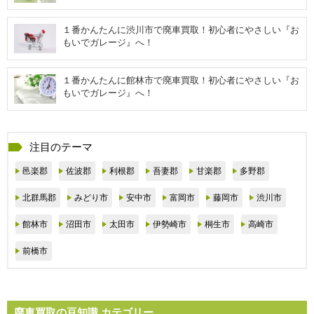
１番かんたんに渋川市で廃車買取！初心者にやさしい『お
もいでガレージ』へ！
１番かんたんに館林市で廃車買取！初心者にやさしい『お
もいでガレージ』へ！
注目のテーマ
邑楽郡
佐波郡
利根郡
吾妻郡
甘楽郡
多野郡
北群馬郡
みどり市
安中市
富岡市
藤岡市
渋川市
館林市
沼田市
太田市
伊勢崎市
桐生市
高崎市
前橋市
廃車買取の豆知識 カテゴリー