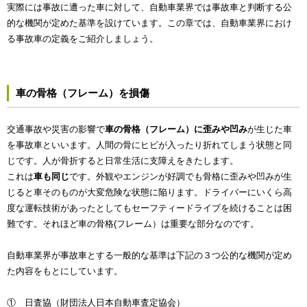
実際には事故に遭った車に対して、自動車業界では事故車と判断する公
的な機関が定めた基準を設けています。この章では、自動車業界におけ
る事故車の定義をご紹介しましょう。
車の骨格（フレーム）を損傷
交通事故や災害の影響で
車の骨格（フレーム）に歪みや凹み
が生じた車
を事故車といいます。人間の骨にヒビが入ったり折れてしまう状態と同
じです。人が骨折すると日常生活に支障えをきたします。
これは
車も同じ
です。外観やエンジンが好調でも骨格に歪みや凹みが生
じると車そのものが大変危険な状態に陥ります。ドライバーにいくら高
度な運転技術があったとしてもセーフティードライブを続けることは困
難です。それほど車の骨格(フレーム）は重要な部分なのです。
自動車業界が事故車とする一般的な基準は下記の３つ公的な機関が定め
た内容をもとにしています。
① 日査協（財団法人日本自動車査定協会）