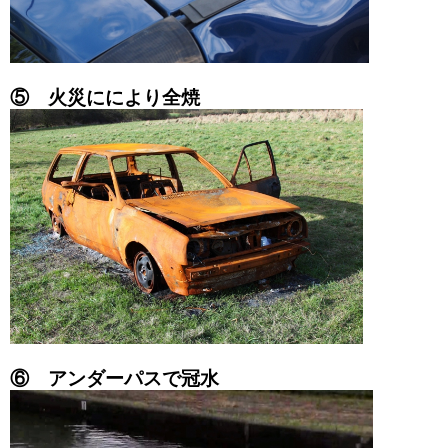
⑤ 火災ににより全焼
⑥ アンダーパスで冠水