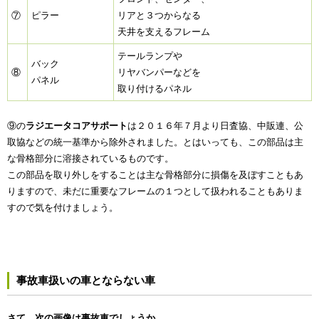
⑦
ピラー
リアと３つからなる
天井を支えるフレーム
テールランプや
バック
⑧
リヤバンパーなどを
パネル
取り付けるパネル
⑨の
ラジエータコアサポート
は２０１６年７月より日査協、中販連、公
取協などの統一基準から除外されました。とはいっても、この部品は主
な骨格部分に溶接されているものです。
この部品を取り外しをすることは主な骨格部分に損傷を及ぼすこともあ
りますので、未だに重要なフレームの１つとして扱われることもありま
すので気を付けましょう。
事故車扱いの車とならない車
さて、次の画像は事故車でしょうか。