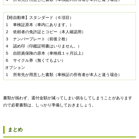
【軽自動車】スタンダード（６項目）
１ 車検証原本（車内にあります。）
２ 依頼者の免許証とコピー（本人確認用）
３ ナンバープレート（前後２枚）
４ 認め印（印鑑証明書はいりません。）
５ 自賠責保険の原本（車検残１ヶ月以上）
６ サイクル券（無くてもよい）
オプション
１ 所有先が用意した書類（車検証の所有者が本人と違う場合）
書類が揃わず、還付金額が減ってしまい損をしてしまうことがあります
ので必要書類は、しっかり準備しておきましょう。
まとめ