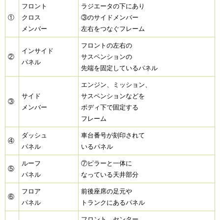
フロント
ラジエータの下にあり
①
クロス
③のサイドメンバー
メンバー
左右をつなぐフレーム
フロントの左右の
インサイド
②
サスペンションの
パネル
先端を固定しているパネル
エンジン、ミッション、
サイド
サスペンションなどを
③
メンバー
ボディ下で固定する
フレーム
ダッシュ
車台番号が刻印されて
④
パネル
いるパネル
ルーフ
⑦ピラーと一体に
⑤
パネル
なっている天井部分
フロア
前後座席の足元や
⑥
パネル
トランクにあるパネル
フロント、センター、