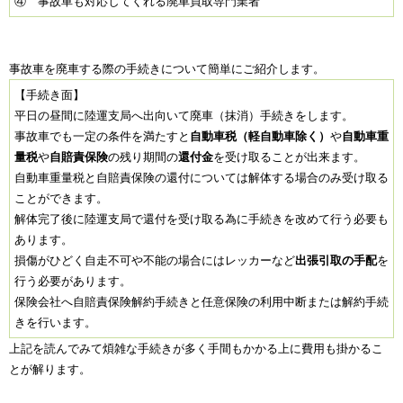
④ 事故車も対応してくれる廃車買取専門業者
事故車を廃車する際の手続きについて簡単にご紹介します。
【手続き面】
平日の昼間に陸運支局へ出向いて廃車（抹消）手続きをします。
事故車でも一定の条件を満たすと
自動車税（軽自動車除く）
や
自動車重
量税
や
自賠責保険
の残り期間の
還付金
を受け取ることが出来ます。
自動車重量税と自賠責保険の還付については解体する場合のみ受け取る
ことができます。
解体完了後に陸運支局で還付を受け取る為に手続きを改めて行う必要も
あります。
損傷がひどく自走不可や不能の場合にはレッカーなど
出張引取の手配
を
行う必要があります。
保険会社へ自賠責保険解約手続きと任意保険の利用中断または解約手続
きを行います。
上記を読んでみて煩雑な手続きが多く手間もかかる上に費用も掛かるこ
とが解ります。