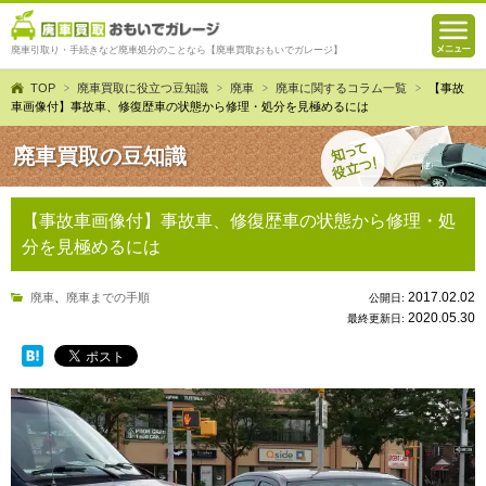
廃車引取り・手続きなど廃車処分のことなら【廃車買取おもいでガレージ】
TOP
廃車買取に役立つ豆知識
廃車
廃車に関するコラム一覧
【事故
車画像付】事故車、修復歴車の状態から修理・処分を見極めるには
廃車買取の豆知識
【事故車画像付】事故車、修復歴車の状態から修理・処
分を見極めるには
2017.02.02
廃車
、
廃車までの手順
公開日:
2020.05.30
最終更新日: