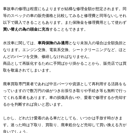
事故車の修理は程度にもよりますが結構な修理金額が想定されます。同
等のスペックの車の販売価格と比較してみると修理費と同等ないしそれ
以下で購入できることもあります。また保険金を修理費用として使わず
買い替えの為の頭金に充当
することもできます。
水没車に関しては、
車両保険のみ適用
となり未加入の場合は全額負担と
なります。エンジン交換、電装系交換、シートクリーニングなど、ほと
んどのパーツを交換、修繕しなければなりません。
商品として再販化するために手間ばかり掛かることから、販売店では買
取を敬遠されてしまいます。
廃車買取専門業者であれば中古パーツや資源として再利用する活路をも
っていますので数万円の値がつき出張引き取りや手続き等も無料で行っ
てくれる業者もあります。車の損傷具合いや、愛着で修理するか売却す
るかを判断すれば良いと思います。
しかし、どれだけ愛着のある車だとしても、いつかは手放す時がきま
す。迷った時は下取り、買取り、廃車処分など売却して買い換える方が
良いでしょう。