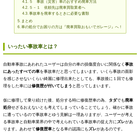
５ 事故（災害）車のおすすめ廃車方法
５－１ 依頼先は廃車買取業者へ
事故車を廃車するときに必要な書類
まとめ
車の処分でお困りの方は『廃車買取おもいでガレージ』へ！
いったい事故車とは？
自動車事故にあわれたユーザーは自分の車の損傷度合いに関係なく
事故
にあったすべての車
を事故車だと思ってしまいます。いくら事故の面影
を感じさせないくらい綺麗に修理出来たとしても、事故後に１回でも修
理をした車には
修復歴が付いてしまう
と思ってしまいます。
仮に修理して乗り続けた後、処分する時に修復歴車の為、
タダ
でも
廃車
処分
せざるおえないとも考えてしまっていることでしょう。確かに事故
に遭っているので事故車とゆう見解は一理ありますが、ユーザーが考え
る事故車と自動車業界の中で考えられている事故車の捉え方に
ズレ
があ
ります。あわせて
修復歴車
となる車の認識にも
ズレ
があるのです。