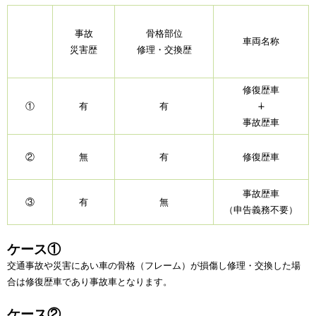
事故
骨格部位
車両名称
災害歴
修理・交換歴
修復歴車
①
有
有
∔
事故歴車
②
無
有
修復歴車
事故歴車
③
有
無
（申告義務不要）
ケース①
交通事故や災害にあい車の骨格（フレーム）が損傷し修理・交換した場
合は修復歴車であり事故車となります。
ケース②