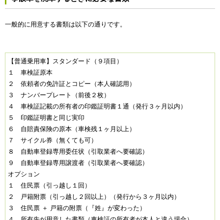
一般的に用意する書類は以下の通りです。
【普通乗用車】スタンダード（９項目）
１ 車検証原本
２ 依頼者の免許証とコピー（本人確認用）
３ ナンバープレート（前後２枚）
４ 車検証記載の所有者の印鑑証明書１通（発行３ヶ月以内）
５ 印鑑証明書と同じ実印
６ 自賠責保険の原本（車検残１ヶ月以上）
７ サイクル券（無くても可）
８ 自動車登録専用委任状（引取業者へ要確認）
９ 自動車登録専用譲渡者（引取業者へ要確認）
オプション
１ 住民票（引っ越し１回）
２ 戸籍附票（引っ越し２回以上）（発行から３ヶ月以内）
３ 住民票 ＋ 戸籍の附票（『姓』が変わった）
４ 所有先が用意した書類（車検証の所有者が本人と違う場合）