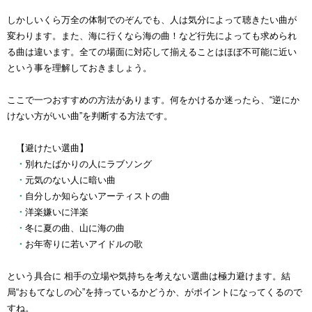
しかしいくら万全の体制でのぞんでも、人は気分によって聴きたい曲が
変わります。また、海に行くなら海の曲！など行先によっても求められ
る曲は違います。全ての場面に対応して揃えることはほぼ不可能に近い
という事を理解しておきましょう。
ここで一つおすすめの方法があります。何をかけるか迷ったら、“逆に
か
けない方がいい曲
”を判断する方法です。
【避けたい選曲】
・
別れたばかりの人にラブソング
・
元気のない人に暗い曲
・
自分しか知らないアーティストの曲
・
洋楽嫌いに洋楽
・
冬に夏の曲、山に海の曲
・
お年寄りに若いアイドルの歌
という具合に 相手の立場や気持ちを考えない選曲は極力避けます。結
局“おもてなしの心”を持っているかどうか、がポイントになってくるので
すね。