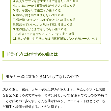
あえてサザンをはずす！海でききたい曲１０選
ここはバーか？夜景が似合う大人の曲１０選
春。卒業そして旅立ちの曲１０選
希望が湧き出て止まらない曲１０選
雪が降ったらとりあえずかけるべき曲１０選
家族っていいな、と思わず感じる曲１０選
世界観がどこまでもせつない曲１０選
叫ぶ！？にぎやかにワイワイする曲１０選
車の処分でお困りの方は『廃車買取おもいでガレージ』へ！
ドライブにおすすめの曲とは
誰かと一緒に乗るときは“おもてなしの心”で
恋人や友人、家族、人それぞれに好みがあります。そんなゲストに素敵
な音楽を届けるのですから、まずは何といっても”
おもてなしの心
”を持つ
ことが始めの一歩です。どんな曲が好みか、アーティストはどうか、な
ど相手と場面を想像することが大切です。