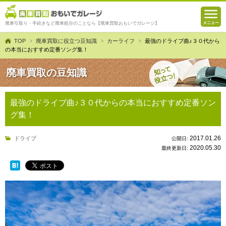
廃車引取り・手続きなど廃車処分のことなら【廃車買取おもいでガレージ】
TOP
廃車買取に役立つ豆知識
カーライフ
最強のドライブ曲♪３０代から
の本当におすすめ定番ソング集！
廃車買取の豆知識
最強のドライブ曲♪３０代からの本当におすすめ定番ソン
グ集！
2017.01.26
ドライブ
公開日:
2020.05.30
最終更新日: