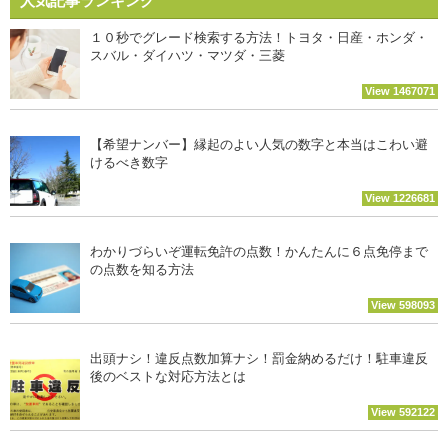
人気記事ランキング
１０秒でグレード検索する方法！トヨタ・日産・ホンダ・
スバル・ダイハツ・マツダ・三菱
View 1467071
【希望ナンバー】縁起のよい人気の数字と本当はこわい避
けるべき数字
View 1226681
わかりづらいぞ運転免許の点数！かんたんに６点免停まで
の点数を知る方法
View 598093
出頭ナシ！違反点数加算ナシ！罰金納めるだけ！駐車違反
後のベストな対応方法とは
View 592122