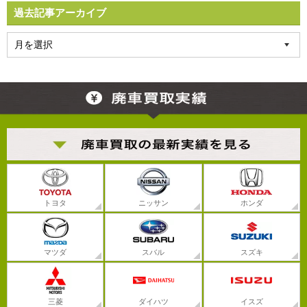
過去記事アーカイブ
トヨタ
ニッサン
ホンダ
マツダ
スバル
スズキ
三菱
ダイハツ
イスズ