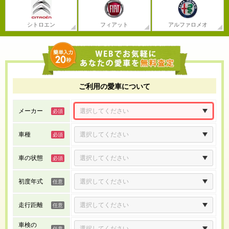
シトロエン
フィアット
アルファロメオ
ご利用の愛車について
メーカー
車種
車の状態
初度年式
走行距離
車検の