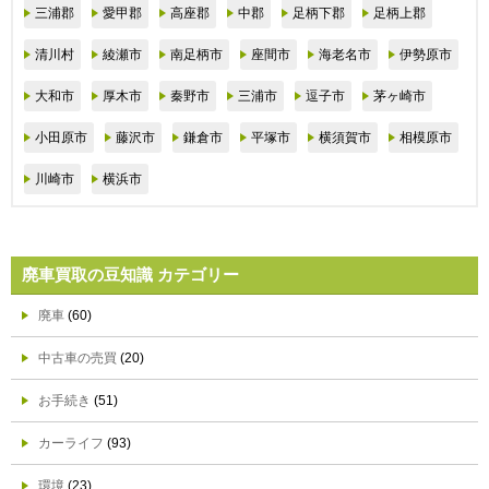
三浦郡
愛甲郡
高座郡
中郡
足柄下郡
足柄上郡
清川村
綾瀬市
南足柄市
座間市
海老名市
伊勢原市
大和市
厚木市
秦野市
三浦市
逗子市
茅ヶ崎市
小田原市
藤沢市
鎌倉市
平塚市
横須賀市
相模原市
川崎市
横浜市
廃車買取の豆知識 カテゴリー
廃車
(60)
中古車の売買
(20)
お手続き
(51)
カーライフ
(93)
環境
(23)