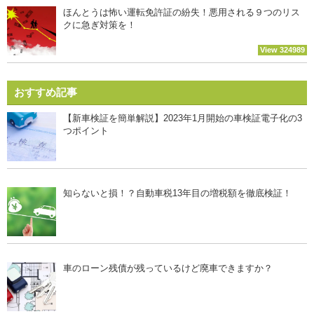
ほんとうは怖い運転免許証の紛失！悪用される９つのリス
クに急ぎ対策を！
View 324989
おすすめ記事
【新車検証を簡単解説】2023年1月開始の車検証電子化の3
つポイント
知らないと損！？自動車税13年目の増税額を徹底検証！
車のローン残債が残っているけど廃車できますか？