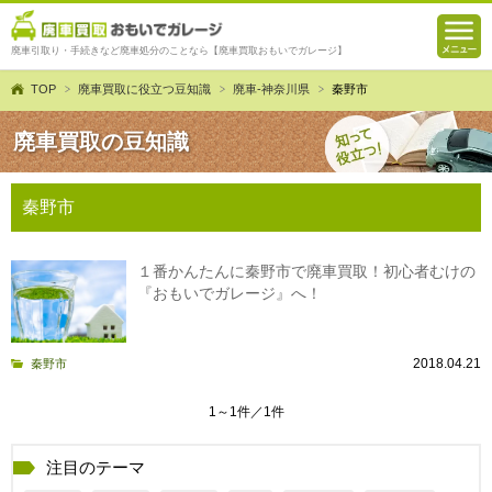
廃車引取り・手続きなど廃車処分のことなら【廃車買取おもいでガレージ】
TOP
廃車買取に役立つ豆知識
廃車-神奈川県
秦野市
廃車買取の豆知識
秦野市
１番かんたんに秦野市で廃車買取！初心者むけの
『おもいでガレージ』へ！
2018.04.21
秦野市
1～1件／1件
注目のテーマ