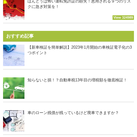
ほんとうは怖い運転免許証の紛失！悪用される９つのリス
クに急ぎ対策を！
View 324989
おすすめ記事
【新車検証を簡単解説】2023年1月開始の車検証電子化の3
つポイント
知らないと損！？自動車税13年目の増税額を徹底検証！
車のローン残債が残っているけど廃車できますか？