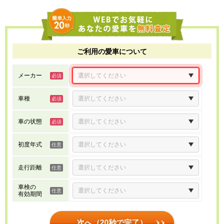
ご利用の愛車について
メーカー
車種
車の状態
初度年式
走行距離
車検の
有効期間
次へ（20秒で完了）