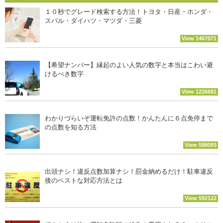
１０秒でグレード検索する方法！トヨタ・日産・ホンダ・
スバル・ダイハツ・マツダ・三菱
View 1467071
【希望ナンバー】縁起のよい人気の数字と本当はこわい避
けるべき数字
View 1226681
わかりづらいぞ運転免許の点数！かんたんに６点免停まで
の点数を知る方法
View 598093
出頭ナシ！違反点数加算ナシ！罰金納めるだけ！駐車違反
後のベストな対応方法とは
View 592122