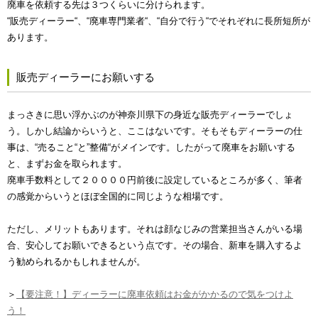
廃車を依頼する先は３つくらいに分けられます。
“販売ディーラー“、“廃車専門業者“、“自分で行う“でそれぞれに長所短所が
あります。
販売ディーラーにお願いする
まっさきに思い浮かぶのが神奈川県下の身近な販売ディーラーでしょ
う。しかし結論からいうと、ここはないです。そもそもディーラーの仕
事は、“売ること“と”整備“がメインです。したがって廃車をお願いする
と、まずお金を取られます。
廃車手数料として２００００円前後に設定しているところが多く、筆者
の感覚からいうとほぼ全国的に同じような相場です。
ただし、メリットもあります。それは顔なじみの営業担当さんがいる場
合、安心してお願いできるという点です。その場合、新車を購入するよ
う勧められるかもしれませんが。
＞
【要注意！】ディーラーに廃車依頼はお金がかかるので気をつけよ
う！