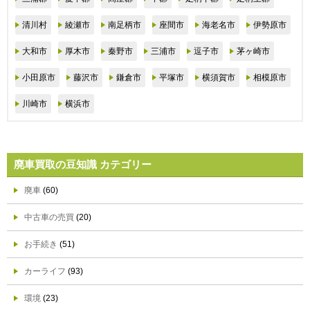
清川村
綾瀬市
南足柄市
座間市
海老名市
伊勢原市
大和市
厚木市
秦野市
三浦市
逗子市
茅ヶ崎市
小田原市
藤沢市
鎌倉市
平塚市
横須賀市
相模原市
川崎市
横浜市
廃車買取の豆知識 カテゴリー
廃車
(60)
中古車の売買
(20)
お手続き
(51)
カーライフ
(93)
環境
(23)