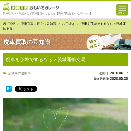
廃車引取り・手続きなど廃車処分のことなら【廃車買取おもいでガレージ】
TOP
廃車買取に役立つ豆知識
お手続き
廃車を茨城でするなら＞茨城運
輸支局
廃車買取の豆知識
廃車を茨城でするなら＞茨城運輸支局
2016.06.17
茨城県の運輸局
公開日:
2020.05.30
最終更新日: