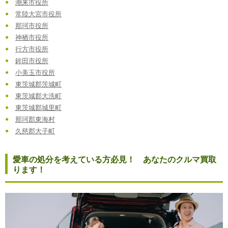
潮来市役所
常陸大宮市役所
那珂市役所
神栖市役所
行方市役所
鉾田市役所
小美玉市役所
東茨城郡茨城町
東茨城郡大洗町
東茨城郡城里町
那珂郡東海村
久慈郡大子町
愛車の処分を考えている方必見！ あなたのクルマ買取
ります！