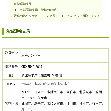
茨城運輸支局
茨城運輸支局 管轄の役所
愛車の処分を考えている方必見！ あなたのクルマ買取ります！
茨城運輸支局
取扱ナン
水戸ナンバー
バー
電話番号
050-5540-2017
住所
茨城県水戸市住吉町353番地
ＵＲＬ
wwwtb.mlit.go.jp/kanto/s_ibaraki/
水戸市、日立市、常陸太田市、高萩市、北茨城市、笠間
市、ひたちなか市、
管轄区域
鹿嶋市、潮来市、常陸大宮市、那珂市、神栖市、行方市、
鉾田市、