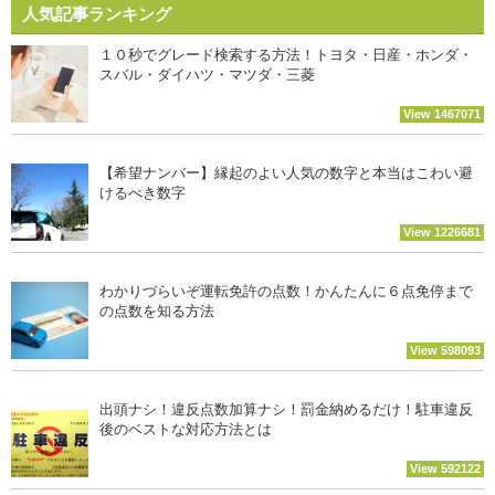
人気記事ランキング
１０秒でグレード検索する方法！トヨタ・日産・ホンダ・
スバル・ダイハツ・マツダ・三菱
View 1467071
【希望ナンバー】縁起のよい人気の数字と本当はこわい避
けるべき数字
View 1226681
わかりづらいぞ運転免許の点数！かんたんに６点免停まで
の点数を知る方法
View 598093
出頭ナシ！違反点数加算ナシ！罰金納めるだけ！駐車違反
後のベストな対応方法とは
View 592122