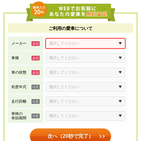
ご利用の愛車について
メーカー
車種
車の状態
初度年式
走行距離
車検の
有効期間
次へ（20秒で完了）