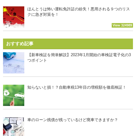
ほんとうは怖い運転免許証の紛失！悪用される９つのリス
クに急ぎ対策を！
View 324989
おすすめ記事
【新車検証を簡単解説】2023年1月開始の車検証電子化の3
つポイント
知らないと損！？自動車税13年目の増税額を徹底検証！
車のローン残債が残っているけど廃車できますか？