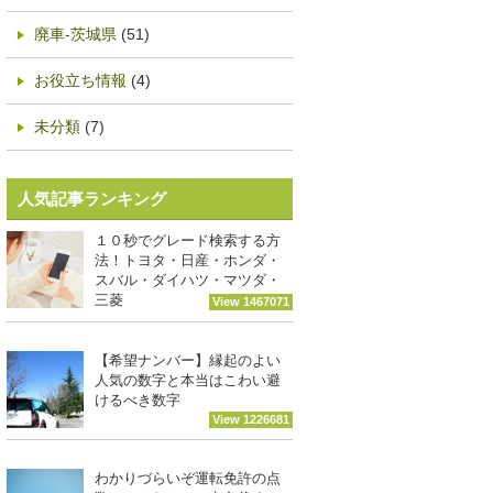
廃車-茨城県
(51)
お役立ち情報
(4)
未分類
(7)
人気記事ランキング
１０秒でグレード検索する方
法！トヨタ・日産・ホンダ・
スバル・ダイハツ・マツダ・
三菱
View 1467071
【希望ナンバー】縁起のよい
人気の数字と本当はこわい避
けるべき数字
View 1226681
わかりづらいぞ運転免許の点