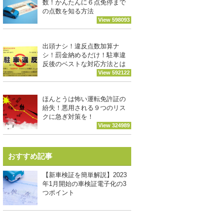
数！かんたんに６点免停まで
の点数を知る方法
View 598093
出頭ナシ！違反点数加算ナ
シ！罰金納めるだけ！駐車違
反後のベストな対応方法とは
View 592122
ほんとうは怖い運転免許証の
紛失！悪用される９つのリス
クに急ぎ対策を！
View 324989
おすすめ記事
【新車検証を簡単解説】2023
年1月開始の車検証電子化の3
つポイント