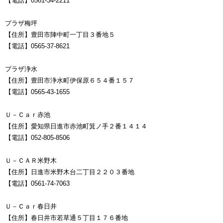
【電話】0561-34-2211
プラザ梅坪
【住所】豊田市陣中町一丁目３番地５
【電話】0565-37-8621
プラザ浄水
【住所】豊田市浄水町伊保原６５４番１５７
【電話】0565-43-1655
Ｕ－Ｃａｒ赤池
【住所】愛知県日進市赤池町箕ノ手２番１４１４
【電話】052-805-8506
Ｕ－ＣＡＲ米野木
【住所】日進市米野木台二丁目２２０３番地
【電話】0561-74-7063
Ｕ－Ｃａｒ春日井
【住所】春日井市若草通５丁目１７６番地