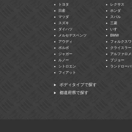
トヨタ
レクサス
日産
ホンダ
マツダ
スバル
スズキ
三菱
ダイハツ
いすゞ
メルセデスベンツ
BMW
アウディ
フォルクスワ
ボルボ
クライスラー
ジャガー
アルファロメ
ルノー
プジョー
シトロエン
ランドローバ
フィアット
ボディタイプで探す
都道府県で探す