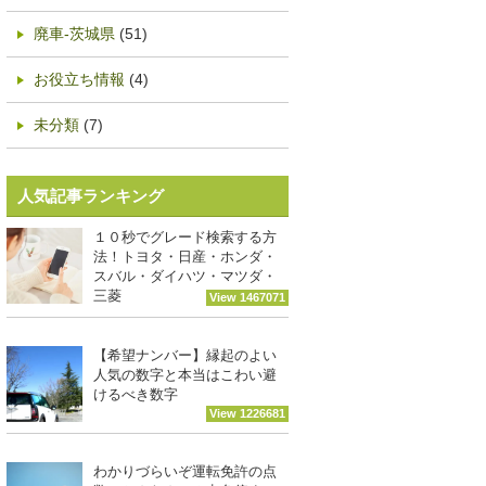
廃車-茨城県
(51)
お役立ち情報
(4)
未分類
(7)
人気記事ランキング
１０秒でグレード検索する方
法！トヨタ・日産・ホンダ・
スバル・ダイハツ・マツダ・
三菱
View 1467071
【希望ナンバー】縁起のよい
人気の数字と本当はこわい避
けるべき数字
View 1226681
わかりづらいぞ運転免許の点