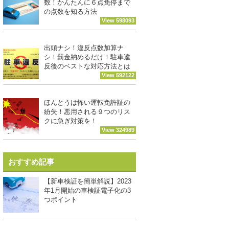
数！かんたんに６点免停まで
の点数を知る方法
View 598093
出頭ナシ！違反点数加算ナ
シ！罰金納めるだけ！駐車違
反後のベストな対応方法とは
View 592122
ほんとうは怖い運転免許証の
紛失！悪用される９つのリス
クに急ぎ対策を！
View 324989
おすすめ記事
【新車検証を簡単解説】2023
年1月開始の車検証電子化の3
つポイント