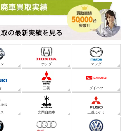
サン
ホンダ
マツダ
キ
三菱
ダイハツ
サス
光岡自動車
三菱ふそう