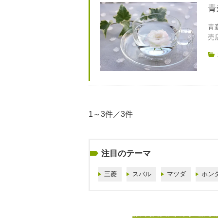
青
青
売
1～3件／3件
注目のテーマ
三菱
スバル
マツダ
ホン