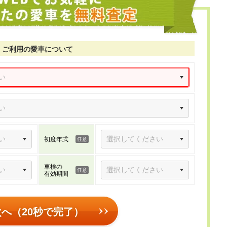
ご利用の愛車について
初度年式
車検の
有効期間
次へ（20秒で完了）