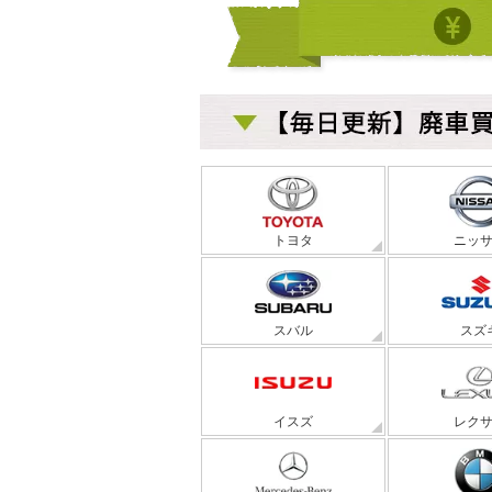
トヨタ
ニッ
スバル
スズ
イスズ
レク