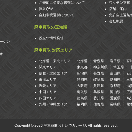
ご売却に必要な書類について
ワクチン支援
買取Q&A
店舗ご案内
自動車税還付について
免許自主返納
会社概要
廃車買取の豆知識
役立つ情報発信
ーゲン
廃車買取 対応エリア
オ
北海道・東北エリア
北海道
青森県
岩手県
宮
ー
関東エリア
東京都
神奈川県
埼玉県
信越・北陸エリア
新潟県
長野県
富山県
石
東海エリア
静岡県
岐阜県
愛知県
三
近畿エリア
大阪府
兵庫県
京都府
滋
中国エリア
鳥取県
島根県
岡山県
広
四国エリア
徳島県
香川県
愛媛県
高
九州・沖縄エリア
福岡県
佐賀県
長崎県
熊
Copyright © 2026 廃車買取おもいでガレージ. All rights reserved.