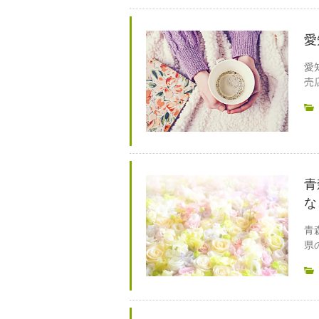
愛
愛
売
青
な
青
県