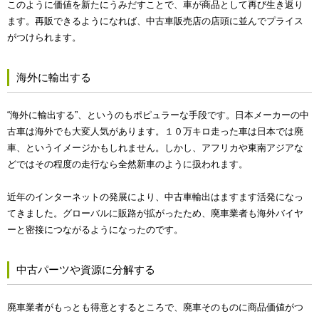
このように価値を新たにうみだすことで、車が商品として再び生き返り
ます。再販できるようになれば、中古車販売店の店頭に並んでプライス
がつけられます。
海外に輸出する
“海外に輸出する”、というのもポピュラーな手段です。日本メーカーの中
古車は海外でも大変人気があります。１０万キロ走った車は日本では廃
車、というイメージかもしれません。しかし、アフリカや東南アジアな
どではその程度の走行なら全然新車のように扱われます。
近年のインターネットの発展により、中古車輸出はますます活発になっ
てきました。グローバルに販路が拡がったため、廃車業者も海外バイヤ
ーと密接につながるようになったのです。
中古パーツや資源に分解する
廃車業者がもっとも得意とするところで、廃車そのものに商品価値がつ