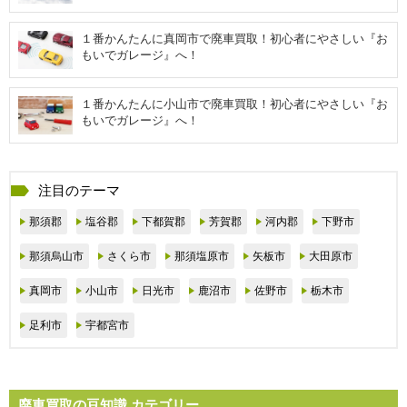
１番かんたんに真岡市で廃車買取！初心者にやさしい『お
もいでガレージ』へ！
１番かんたんに小山市で廃車買取！初心者にやさしい『お
もいでガレージ』へ！
注目のテーマ
那須郡
塩谷郡
下都賀郡
芳賀郡
河内郡
下野市
那須烏山市
さくら市
那須塩原市
矢板市
大田原市
真岡市
小山市
日光市
鹿沼市
佐野市
栃木市
足利市
宇都宮市
廃車買取の豆知識 カテゴリー