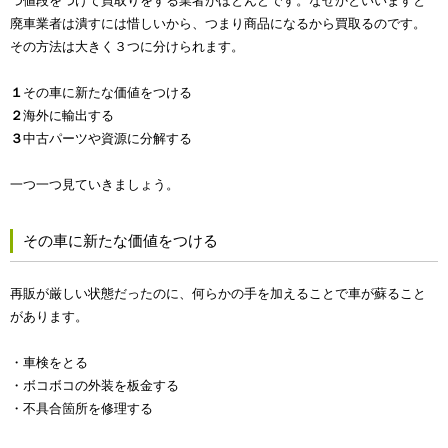
つ値段をつけて買取りをする業者がほとんどです。なぜかといいますと
廃車業者は潰すには惜しいから、つまり商品になるから買取るのです。
その方法は大きく３つに分けられます。
１
その車に新たな価値をつける
２
海外に輸出する
３
中古パーツや資源に分解する
一つ一つ見ていきましょう。
その車に新たな価値をつける
再販が厳しい状態だったのに、何らかの手を加えることで車が蘇ること
があります。
・車検をとる
・ボコボコの外装を板金する
・不具合箇所を修理する