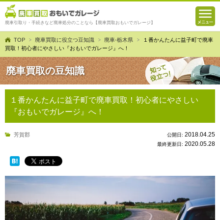
廃車引取り・手続きなど廃車処分のことなら【廃車買取おもいでガレージ】
TOP
廃車買取に役立つ豆知識
廃車-栃木県
１番かんたんに益子町で廃車
買取！初心者にやさしい『おもいでガレージ』へ！
廃車買取の豆知識
１番かんたんに益子町で廃車買取！初心者にやさしい
『おもいでガレージ』へ！
2018.04.25
芳賀郡
公開日:
2020.05.28
最終更新日: