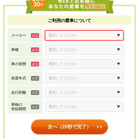
ご利用の愛車について
メーカー
車種
車の状態
初度年式
走行距離
車検の
有効期間
次へ（20秒で完了）