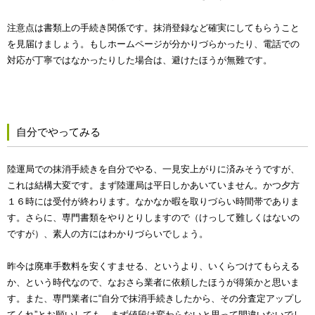
注意点は書類上の手続き関係です。抹消登録など確実にしてもらうこと
を見届けましょう。もしホームページが分かりづらかったり、電話での
対応が丁寧ではなかったりした場合は、避けたほうが無難です。
自分でやってみる
陸運局での抹消手続きを自分でやる、一見安上がりに済みそうですが、
これは結構大変です。まず陸運局は平日しかあいていません。かつ夕方
１６時には受付が終わります。なかなか暇を取りづらい時間帯でありま
す。さらに、専門書類をやりとりしますので（けっして難しくはないの
ですが）、素人の方にはわかりづらいでしょう。
昨今は廃車手数料を安くすませる、というより、いくらつけてもらえる
か、という時代なので、なおさら業者に依頼したほうが得策かと思いま
す。また、専門業者に“自分で抹消手続きしたから、その分査定アップし
てくれ”とお願いしても、まず値段は変わらないと思って間違いないでし