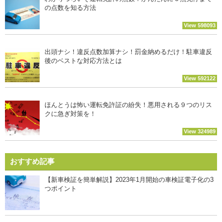
の点数を知る方法
View 598093
出頭ナシ！違反点数加算ナシ！罰金納めるだけ！駐車違反
後のベストな対応方法とは
View 592122
ほんとうは怖い運転免許証の紛失！悪用される９つのリス
クに急ぎ対策を！
View 324989
おすすめ記事
【新車検証を簡単解説】2023年1月開始の車検証電子化の3
つポイント