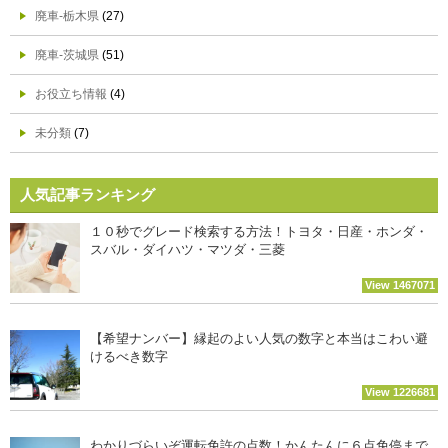
廃車-栃木県
(27)
廃車-茨城県
(51)
お役立ち情報
(4)
未分類
(7)
人気記事ランキング
１０秒でグレード検索する方法！トヨタ・日産・ホンダ・
スバル・ダイハツ・マツダ・三菱
View 1467071
【希望ナンバー】縁起のよい人気の数字と本当はこわい避
けるべき数字
View 1226681
わかりづらいぞ運転免許の点数！かんたんに６点免停まで