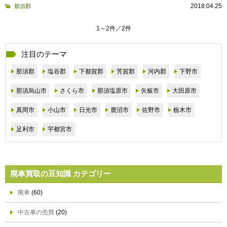
2018.04.25
那須郡
1～2件／2件
注目のテーマ
那須郡
塩谷郡
下都賀郡
芳賀郡
河内郡
下野市
那須烏山市
さくら市
那須塩原市
矢板市
大田原市
真岡市
小山市
日光市
鹿沼市
佐野市
栃木市
足利市
宇都宮市
廃車買取の豆知識 カテゴリー
廃車
(60)
中古車の売買
(20)