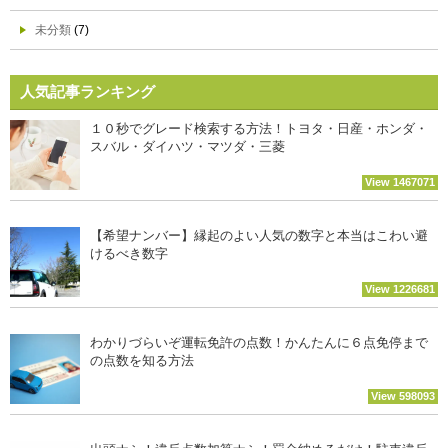
未分類
(7)
人気記事ランキング
１０秒でグレード検索する方法！トヨタ・日産・ホンダ・
スバル・ダイハツ・マツダ・三菱
View 1467071
【希望ナンバー】縁起のよい人気の数字と本当はこわい避
けるべき数字
View 1226681
わかりづらいぞ運転免許の点数！かんたんに６点免停まで
の点数を知る方法
View 598093