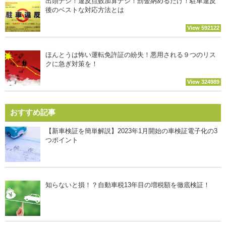
出頭ナシ！違反点数加算ナシ！罰金納めるだけ！駐車違反
後のベストな対応方法とは
View 592122
ほんとうは怖い運転免許証の紛失！悪用される９つのリス
クに急ぎ対策を！
View 324989
おすすめ記事
【新車検証を簡単解説】2023年1月開始の車検証電子化の3
つポイント
知らないと損！？自動車税13年目の増税額を徹底検証！