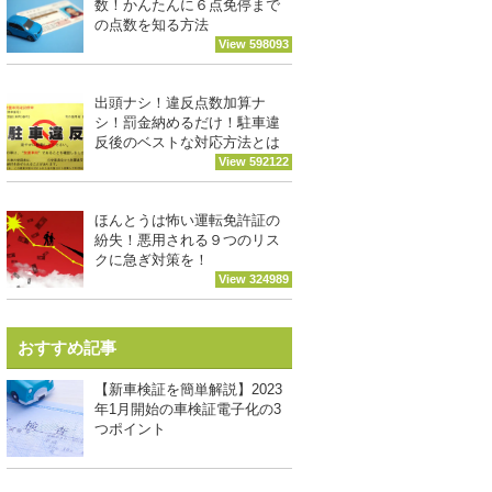
数！かんたんに６点免停まで
の点数を知る方法
View 598093
出頭ナシ！違反点数加算ナ
シ！罰金納めるだけ！駐車違
反後のベストな対応方法とは
View 592122
ほんとうは怖い運転免許証の
紛失！悪用される９つのリス
クに急ぎ対策を！
View 324989
おすすめ記事
【新車検証を簡単解説】2023
年1月開始の車検証電子化の3
つポイント