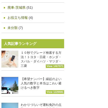
廃車-茨城県
(51)
お役立ち情報
(4)
未分類
(7)
人気記事ランキング
１０秒でグレード検索する方
法！トヨタ・日産・ホンダ・
スバル・ダイハツ・マツダ・
三菱
View 1467071
【希望ナンバー】縁起のよい
人気の数字と本当はこわい避
けるべき数字
View 1226681
わかりづらいぞ運転免許の点