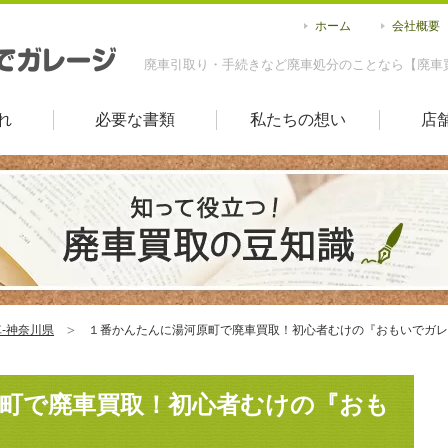
ホーム
会社概要
廃車引取り・手続きなど廃車処分のことなら【廃車
れ
必要な書類
私たちの想い
店
-神奈川県
１番かんたんに湯河原町で廃車買取！初心者むけの『おもいでガレ
町で廃車買取！初心者むけの『おも