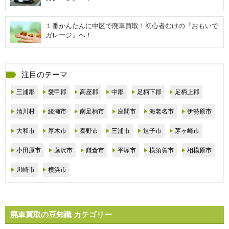
１番かんたんに中区で廃車買取！初心者むけの『おもいで
ガレージ』へ！
注目のテーマ
三浦郡
愛甲郡
高座郡
中郡
足柄下郡
足柄上郡
清川村
綾瀬市
南足柄市
座間市
海老名市
伊勢原市
大和市
厚木市
秦野市
三浦市
逗子市
茅ヶ崎市
小田原市
藤沢市
鎌倉市
平塚市
横須賀市
相模原市
川崎市
横浜市
廃車買取の豆知識 カテゴリー