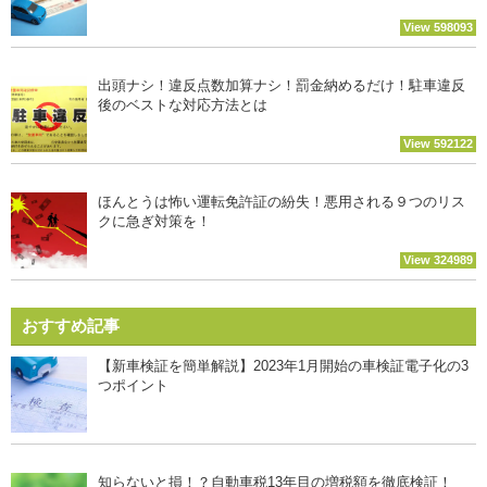
View 598093
出頭ナシ！違反点数加算ナシ！罰金納めるだけ！駐車違反
後のベストな対応方法とは
View 592122
ほんとうは怖い運転免許証の紛失！悪用される９つのリス
クに急ぎ対策を！
View 324989
おすすめ記事
【新車検証を簡単解説】2023年1月開始の車検証電子化の3
つポイント
知らないと損！？自動車税13年目の増税額を徹底検証！