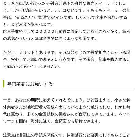
まっさきに思い浮かぶのが神奈川県下の身近な販売ディーラーでしょ
う。しかし結論からいうと、ここはないです。そもそもディーラーの仕
事は、“売ること“と”整備“がメインです。したがって廃車をお願いする
と、まずお金を取られます。
廃車手数料として２００００円前後に設定しているところが多く、筆者
の感覚からいうとほぼ全国的に同じような相場です。
ただし、メリットもあります。それは顔なじみの営業担当さんがいる場
合、安心してお願いできるという点です。その場合、新車を購入するよ
う勧められるかもしれませんが。
専門業者にお願いする
一番、あなたの期待に応えてくれるでしょう。ひと昔まえは、小さな解
体業者さんが地域密着で看板を出しているような業態でした。しかし時
代は変わり、多くの全国規模の業者さんが台頭してきています。ネット
ワークも国内、海外に強く、金額面でも期待できます。
注意点は書類上の手続き関係です。抹消登録など確実にしてもらうこと