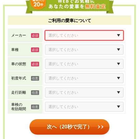
ご利用の愛車について
メーカー
車種
車の状態
初度年式
走行距離
車検の
有効期間
次へ（20秒で完了）