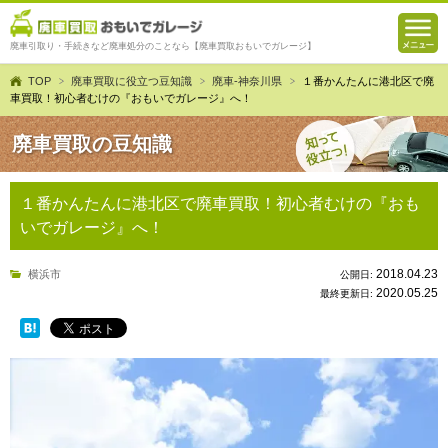
廃車引取り・手続きなど廃車処分のことなら【廃車買取おもいでガレージ】
TOP
廃車買取に役立つ豆知識
廃車-神奈川県
１番かんたんに港北区で廃
車買取！初心者むけの『おもいでガレージ』へ！
廃車買取の豆知識
１番かんたんに港北区で廃車買取！初心者むけの『おも
いでガレージ』へ！
2018.04.23
横浜市
公開日:
2020.05.25
最終更新日: