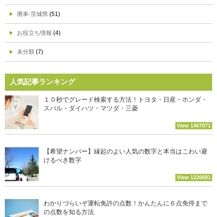
廃車-茨城県
(51)
お役立ち情報
(4)
未分類
(7)
人気記事ランキング
１０秒でグレード検索する方法！トヨタ・日産・ホンダ・
スバル・ダイハツ・マツダ・三菱
View 1467071
【希望ナンバー】縁起のよい人気の数字と本当はこわい避
けるべき数字
View 1226681
わかりづらいぞ運転免許の点数！かんたんに６点免停まで
の点数を知る方法