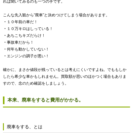
れば聞いてみるのも一つの手です。
こんな先入観から“廃車”と決めつけてしまう場合があります。
・
１０年前の車だ！
・
１０万キロはしっている！
・
あちこちキズだらけ！
・
事故車だから！
・
何年も動かしていない！
・
エンジンの調子が悪い！
確かに、まさか値段が残っているとは考えにくいですよね。でももしか
したら希少な車かもしれません。買取額が思いのほかつく場合もありま
すので、念のため確認をしましょう。
本来、廃車をすると費用がかかる。
廃車をする、とは