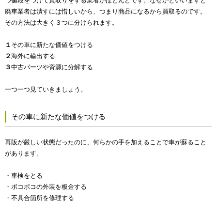
つ値段をつけて買取りをする業者がほとんどです。なぜかといいますと
廃車業者は潰すには惜しいから、つまり商品になるから買取るのです。
その方法は大きく３つに分けられます。
１
その車に新たな価値をつける
２
海外に輸出する
３
中古パーツや資源に分解する
一つ一つ見ていきましょう。
その車に新たな価値をつける
再販が厳しい状態だったのに、何らかの手を加えることで車が蘇ること
があります。
・車検をとる
・ボコボコの外装を板金する
・不具合箇所を修理する