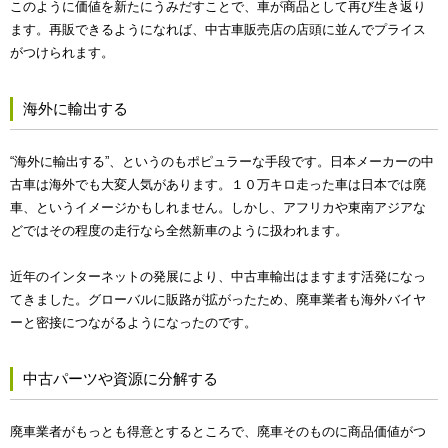
このように価値を新たにうみだすことで、車が商品として再び生き返り
ます。再販できるようになれば、中古車販売店の店頭に並んでプライス
がつけられます。
海外に輸出する
“海外に輸出する”、というのもポピュラーな手段です。日本メーカーの中
古車は海外でも大変人気があります。１０万キロ走った車は日本では廃
車、というイメージかもしれません。しかし、アフリカや東南アジアな
どではその程度の走行なら全然新車のように扱われます。
近年のインターネットの発展により、中古車輸出はますます活発になっ
てきました。グローバルに販路が拡がったため、廃車業者も海外バイヤ
ーと密接につながるようになったのです。
中古パーツや資源に分解する
廃車業者がもっとも得意とするところで、廃車そのものに商品価値がつ