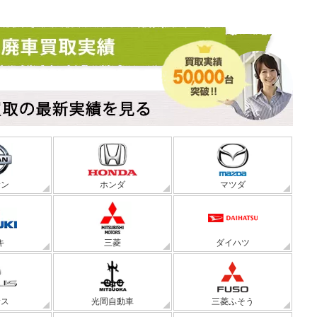
サン
ホンダ
マツダ
キ
三菱
ダイハツ
サス
光岡自動車
三菱ふそう