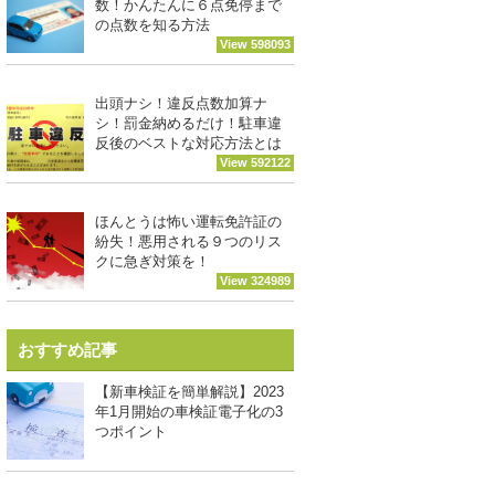
数！かんたんに６点免停まで
の点数を知る方法
View 598093
出頭ナシ！違反点数加算ナ
シ！罰金納めるだけ！駐車違
反後のベストな対応方法とは
View 592122
ほんとうは怖い運転免許証の
紛失！悪用される９つのリス
クに急ぎ対策を！
View 324989
おすすめ記事
【新車検証を簡単解説】2023
年1月開始の車検証電子化の3
つポイント