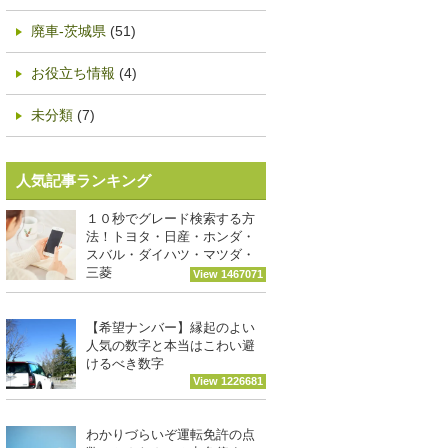
廃車-茨城県
(51)
お役立ち情報
(4)
未分類
(7)
人気記事ランキング
１０秒でグレード検索する方
法！トヨタ・日産・ホンダ・
スバル・ダイハツ・マツダ・
三菱
View 1467071
【希望ナンバー】縁起のよい
人気の数字と本当はこわい避
けるべき数字
View 1226681
わかりづらいぞ運転免許の点