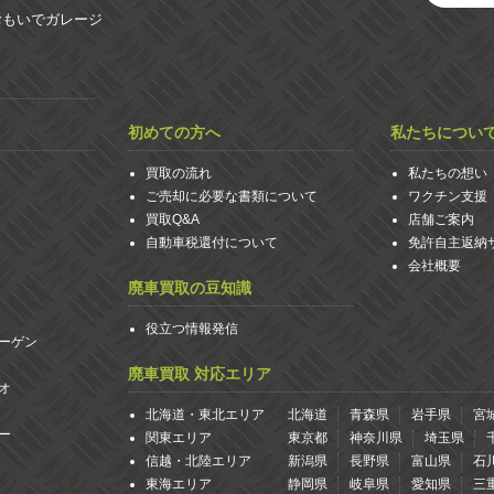
おもいでガレージ
初めての方へ
私たちについ
買取の流れ
私たちの想い
ご売却に必要な書類について
ワクチン支援
買取Q&A
店舗ご案内
自動車税還付について
免許自主返納
会社概要
廃車買取の豆知識
役立つ情報発信
ーゲン
廃車買取 対応エリア
オ
北海道・東北エリア
北海道
青森県
岩手県
宮
ー
関東エリア
東京都
神奈川県
埼玉県
信越・北陸エリア
新潟県
長野県
富山県
石
東海エリア
静岡県
岐阜県
愛知県
三