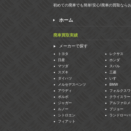
初めての廃車でも簡単!安心!廃車の買取なら
ホーム
廃車買取実績
メーカーで探す
トヨタ
レクサス
日産
ホンダ
マツダ
スバル
スズキ
三菱
ダイハツ
いすゞ
メルセデスベンツ
BMW
アウディ
フォルクスワ
ボルボ
クライスラー
ジャガー
アルファロメ
ルノー
プジョー
シトロエン
ランドローバ
フィアット