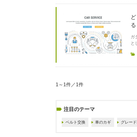
ど
る
ガ
と
1～1件／1件
注目のテーマ
ベルト交換
車のカギ
グレード