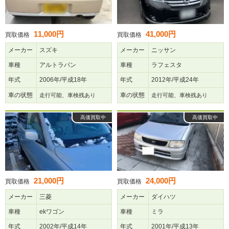
11,000円
41,000円
買取価格
買取価格
メーカー
スズキ
メーカー
ニッサン
車種
アルトラパン
車種
ラフェスタ
年式
2006年/平成18年
年式
2012年/平成24年
車の状態
車の状態
走行可能、車検残あり
走行可能、車検残あり
高価買取中
高価買取中
21,000円
24,000円
買取価格
買取価格
メーカー
三菱
メーカー
ダイハツ
車種
ekワゴン
車種
ミラ
年式
2002年/平成14年
年式
2001年/平成13年