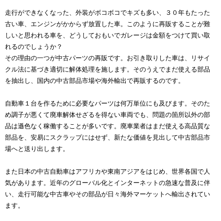
走行ができなくなった、外装がボコボコでキズも多い、３０年もたった
古い車、エンジンがかからず放置した車。このように再販することが難
しいと思われる車を、どうしておもいでガレージは金額をつけて買い取
れるのでしょうか？
その理由の一つが中古パーツの再販です。お引き取りした車は、リサイ
クル法に基づき適切に解体処理を施します。そのうえでまだ使える部品
を抽出し、国内の中古部品市場や海外輸出で再販するのです。
自動車１台を作るために必要なパーツは何万単位にも及びます。そのた
め調子が悪くて廃車解体せざるを得ない車両でも、問題の箇所以外の部
品は遜色なく稼働することが多いです。廃車業者はまだ使える高品質な
部品を、安易にスクラップにはせず、新たな価値を見出して中古部品市
場へと送り出します。
また日本の中古自動車はアフリカや東南アジアをはじめ、世界各国で人
気があります。近年のグローバル化とインターネットの急速な普及に伴
い、走行可能な中古車やその部品が日々海外マーケットへ輸出されてい
ます。