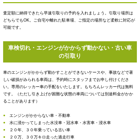
査定額に納得できたら早速引取りの予約を入れましょう。引取り場所は
どちらでもOK。ご自宅や離れた駐車場、ご指定の場所など柔軟に対応が
可能です。
車検切れ・エンジンがかからず動かない・古い車
の引取り
車のエンジンがかからず動かすことができないケースや、事故などで著
しい破損がみられる車両は、予約時にスタッフまでお申し付けくださ
い。専用のレッカー車の手配をいたします。もちろんレッカー代は無料
です。（ただし引き上げが困難な状態の車両については別途料金がかか
ることがあります）
エンジンがかからない車・不動車
水に浸かってしまった水没車・冠水車・水害車・浸水車
２０年、３０年乗っている古い車
２０万、３０万キロ走った過走行車