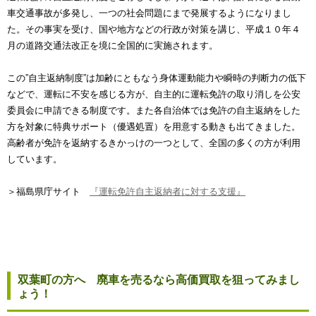
車交通事故が多発し、一つの社会問題にまで発展するようになりまし
た。その事実を受け、国や地方などの行政が対策を講じ、平成１０年４
月の道路交通法改正を境に全国的に実施されます。
この”自主返納制度”は加齢にともなう身体運動能力や瞬時の判断力の低下
などで、運転に不安を感じる方が、自主的に運転免許の取り消しを公安
委員会に申請できる制度です。また各自治体では免許の自主返納をした
方を対象に特典サポート（優遇処置）を用意する動きも出てきました。
高齢者が免許を返納するきかっけの一つとして、全国の多くの方が利用
しています。
＞福島県庁サイト
『運転免許自主返納者に対する支援』
双葉町の方へ 廃車を売るなら高価買取を狙ってみまし
ょう！