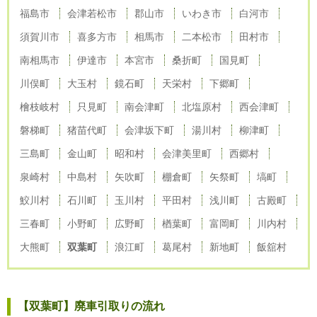
福島市
会津若松市
郡山市
いわき市
白河市
須賀川市
喜多方市
相馬市
二本松市
田村市
南相馬市
伊達市
本宮市
桑折町
国見町
川俣町
大玉村
鏡石町
天栄村
下郷町
檜枝岐村
只見町
南会津町
北塩原村
西会津町
磐梯町
猪苗代町
会津坂下町
湯川村
柳津町
三島町
金山町
昭和村
会津美里町
西郷村
泉崎村
中島村
矢吹町
棚倉町
矢祭町
塙町
鮫川村
石川町
玉川村
平田村
浅川町
古殿町
三春町
小野町
広野町
楢葉町
富岡町
川内村
大熊町
双葉町
浪江町
葛尾村
新地町
飯舘村
【双葉町】廃車引取りの流れ