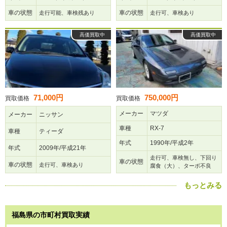
車の状態
車の状態
走行可能、車検残あり
走行可、車検あり
高価買取中
高価買取中
71,000円
750,000円
買取価格
買取価格
メーカー
マツダ
メーカー
ニッサン
車種
RX-7
車種
ティーダ
年式
1990年/平成2年
年式
2009年/平成21年
走行可、車検無し、下回り
車の状態
車の状態
走行可、車検あり
腐食（大）、ターボ不良
もっとみる
福島県の市町村買取実績