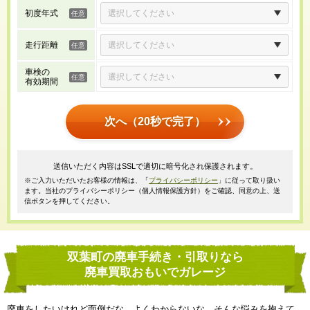
初度年式
走行距離
車検の
有効期間
次へ（20秒で完了）
送信いただく内容はSSLで適切に暗号化され保護されます。
※ご入力いただいたお客様の情報は、「
プライバシーポリシー
」に従って取り扱い
ます。当社のプライバシーポリシー（個人情報保護方針）をご確認、同意の上、送
信ボタンを押してください。
双葉町の廃車手続き・引取りなら
廃車買取おもいでガレージ
廃車をしたいけれど面倒だな、よくわからないな、そんな悩みを抱えて