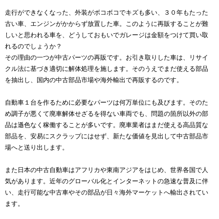
走行ができなくなった、外装がボコボコでキズも多い、３０年もたった
古い車、エンジンがかからず放置した車。このように再販することが難
しいと思われる車を、どうしておもいでガレージは金額をつけて買い取
れるのでしょうか？
その理由の一つが中古パーツの再販です。お引き取りした車は、リサイ
クル法に基づき適切に解体処理を施します。そのうえでまだ使える部品
を抽出し、国内の中古部品市場や海外輸出で再販するのです。
自動車１台を作るために必要なパーツは何万単位にも及びます。そのた
め調子が悪くて廃車解体せざるを得ない車両でも、問題の箇所以外の部
品は遜色なく稼働することが多いです。廃車業者はまだ使える高品質な
部品を、安易にスクラップにはせず、新たな価値を見出して中古部品市
場へと送り出します。
また日本の中古自動車はアフリカや東南アジアをはじめ、世界各国で人
気があります。近年のグローバル化とインターネットの急速な普及に伴
い、走行可能な中古車やその部品が日々海外マーケットへ輸出されてい
ます。