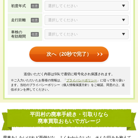
初度年式
走行距離
車検の
有効期間
次へ（20秒で完了）
送信いただく内容はSSLで適切に暗号化され保護されます。
※ご入力いただいたお客様の情報は、「
プライバシーポリシー
」に従って取り扱い
ます。当社のプライバシーポリシー（個人情報保護方針）をご確認、同意の上、送
信ボタンを押してください。
平田村の廃車手続き・引取りなら
廃車買取おもいでガレージ
廃車をしたいけれど面倒だな、よくわからないな、そんな悩みを抱えて