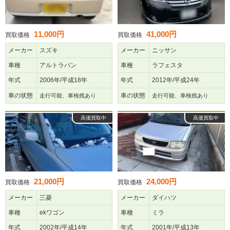
11,000円
41,000円
買取価格
買取価格
メーカー
スズキ
メーカー
ニッサン
車種
アルトラパン
車種
ラフェスタ
年式
2006年/平成18年
年式
2012年/平成24年
車の状態
車の状態
走行可能、車検残あり
走行可能、車検残あり
高価買取中
高価買取中
21,000円
24,000円
買取価格
買取価格
メーカー
三菱
メーカー
ダイハツ
車種
ekワゴン
車種
ミラ
年式
2002年/平成14年
年式
2001年/平成13年