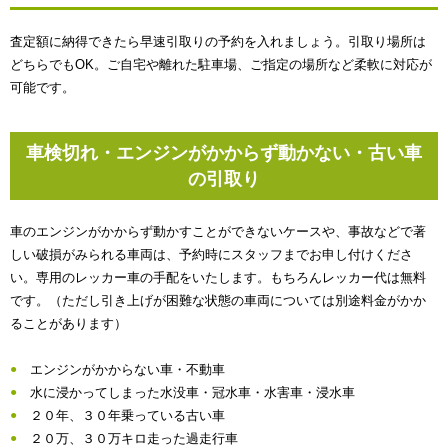
査定額に納得できたら早速引取りの予約を入れましょう。引取り場所は
どちらでもOK。ご自宅や離れた駐車場、ご指定の場所など柔軟に対応が
可能です。
車検切れ・エンジンがかからず動かない・古い車
の引取り
車のエンジンがかからず動かすことができないケースや、事故などで著
しい破損がみられる車両は、予約時にスタッフまでお申し付けくださ
い。専用のレッカー車の手配をいたします。もちろんレッカー代は無料
です。（ただし引き上げが困難な状態の車両については別途料金がかか
ることがあります）
エンジンがかからない車・不動車
水に浸かってしまった水没車・冠水車・水害車・浸水車
２０年、３０年乗っている古い車
２０万、３０万キロ走った過走行車