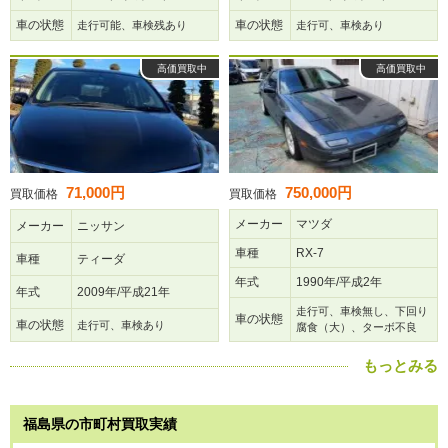
車の状態
車の状態
走行可能、車検残あり
走行可、車検あり
高価買取中
高価買取中
71,000円
750,000円
買取価格
買取価格
メーカー
マツダ
メーカー
ニッサン
車種
RX-7
車種
ティーダ
年式
1990年/平成2年
年式
2009年/平成21年
走行可、車検無し、下回り
車の状態
車の状態
走行可、車検あり
腐食（大）、ターボ不良
もっとみる
福島県の市町村買取実績