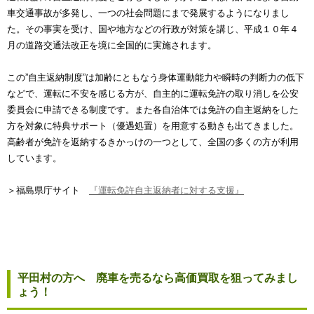
車交通事故が多発し、一つの社会問題にまで発展するようになりまし
た。その事実を受け、国や地方などの行政が対策を講じ、平成１０年４
月の道路交通法改正を境に全国的に実施されます。
この”自主返納制度”は加齢にともなう身体運動能力や瞬時の判断力の低下
などで、運転に不安を感じる方が、自主的に運転免許の取り消しを公安
委員会に申請できる制度です。また各自治体では免許の自主返納をした
方を対象に特典サポート（優遇処置）を用意する動きも出てきました。
高齢者が免許を返納するきかっけの一つとして、全国の多くの方が利用
しています。
＞福島県庁サイト
『運転免許自主返納者に対する支援』
平田村の方へ 廃車を売るなら高価買取を狙ってみまし
ょう！