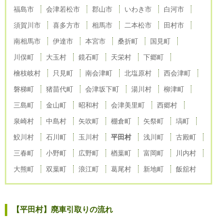
福島市
会津若松市
郡山市
いわき市
白河市
須賀川市
喜多方市
相馬市
二本松市
田村市
南相馬市
伊達市
本宮市
桑折町
国見町
川俣町
大玉村
鏡石町
天栄村
下郷町
檜枝岐村
只見町
南会津町
北塩原村
西会津町
磐梯町
猪苗代町
会津坂下町
湯川村
柳津町
三島町
金山町
昭和村
会津美里町
西郷村
泉崎村
中島村
矢吹町
棚倉町
矢祭町
塙町
鮫川村
石川町
玉川村
平田村
浅川町
古殿町
三春町
小野町
広野町
楢葉町
富岡町
川内村
大熊町
双葉町
浪江町
葛尾村
新地町
飯舘村
【平田村】廃車引取りの流れ