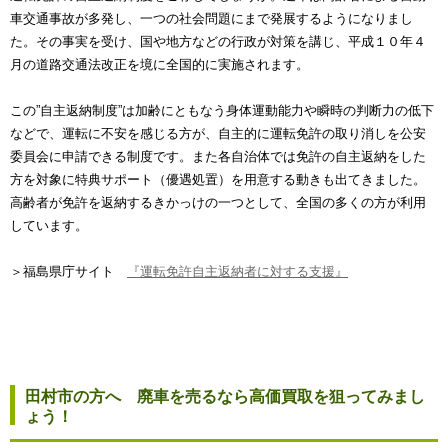
車交通事故が多発し、一つの社会問題にまで発展するようになりまし
た。その事実を受け、国や地方などの行政が対策を講じ、平成１０年４
月の道路交通法改正を境に全国的に実施されます。
この”自主返納制度”は加齢にともなう身体運動能力や瞬時の判断力の低下
などで、運転に不安を感じる方が、自主的に運転免許の取り消しを公安
委員会に申請できる制度です。また各自治体では免許の自主返納をした
方を対象に特典サポート（優遇処置）を用意する動きも出てきました。
高齢者が免許を返納するきかっけの一つとして、全国の多くの方が利用
しています。
＞福島県庁サイト
『運転免許自主返納者に対する支援』
田村市の方へ 廃車を売るなら高価買取を狙ってみまし
ょう！