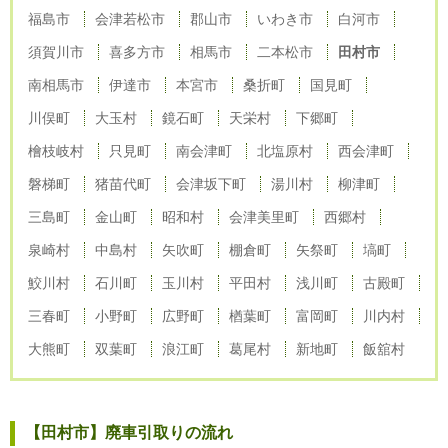
福島市
会津若松市
郡山市
いわき市
白河市
須賀川市
喜多方市
相馬市
二本松市
田村市
南相馬市
伊達市
本宮市
桑折町
国見町
川俣町
大玉村
鏡石町
天栄村
下郷町
檜枝岐村
只見町
南会津町
北塩原村
西会津町
磐梯町
猪苗代町
会津坂下町
湯川村
柳津町
三島町
金山町
昭和村
会津美里町
西郷村
泉崎村
中島村
矢吹町
棚倉町
矢祭町
塙町
鮫川村
石川町
玉川村
平田村
浅川町
古殿町
三春町
小野町
広野町
楢葉町
富岡町
川内村
大熊町
双葉町
浪江町
葛尾村
新地町
飯舘村
【田村市】廃車引取りの流れ