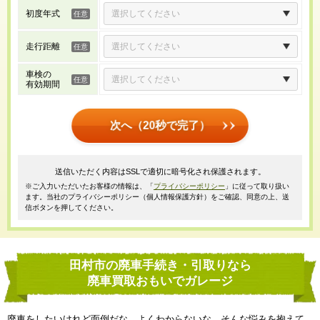
初度年式
走行距離
車検の
有効期間
次へ（20秒で完了）
送信いただく内容はSSLで適切に暗号化され保護されます。
※ご入力いただいたお客様の情報は、「
プライバシーポリシー
」に従って取り扱い
ます。当社のプライバシーポリシー（個人情報保護方針）をご確認、同意の上、送
信ボタンを押してください。
田村市の廃車手続き・引取りなら
廃車買取おもいでガレージ
廃車をしたいけれど面倒だな、よくわからないな、そんな悩みを抱えて