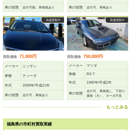
車の状態
車の状態
走行可能、車検残あり
走行可、車検あり
高価買取中
高価買取中
71,000円
750,000円
買取価格
買取価格
メーカー
マツダ
メーカー
ニッサン
車種
RX-7
車種
ティーダ
年式
1990年/平成2年
年式
2009年/平成21年
走行可、車検無し、下回り
車の状態
車の状態
走行可、車検あり
腐食（大）、ターボ不良
もっとみる
福島県の市町村買取実績