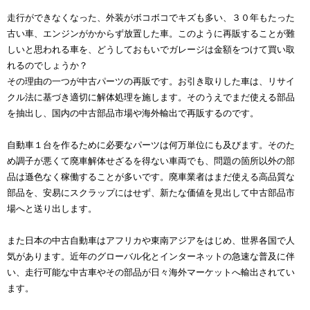
走行ができなくなった、外装がボコボコでキズも多い、３０年もたった
古い車、エンジンがかからず放置した車。このように再販することが難
しいと思われる車を、どうしておもいでガレージは金額をつけて買い取
れるのでしょうか？
その理由の一つが中古パーツの再販です。お引き取りした車は、リサイ
クル法に基づき適切に解体処理を施します。そのうえでまだ使える部品
を抽出し、国内の中古部品市場や海外輸出で再販するのです。
自動車１台を作るために必要なパーツは何万単位にも及びます。そのた
め調子が悪くて廃車解体せざるを得ない車両でも、問題の箇所以外の部
品は遜色なく稼働することが多いです。廃車業者はまだ使える高品質な
部品を、安易にスクラップにはせず、新たな価値を見出して中古部品市
場へと送り出します。
また日本の中古自動車はアフリカや東南アジアをはじめ、世界各国で人
気があります。近年のグローバル化とインターネットの急速な普及に伴
い、走行可能な中古車やその部品が日々海外マーケットへ輸出されてい
ます。