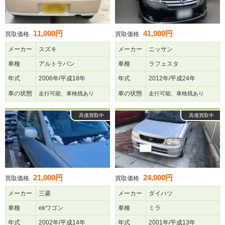
11,000円
41,000円
買取価格
買取価格
メーカー
スズキ
メーカー
ニッサン
車種
アルトラパン
車種
ラフェスタ
年式
2006年/平成18年
年式
2012年/平成24年
車の状態
車の状態
走行可能、車検残あり
走行可能、車検残あり
高価買取中
高価買取中
21,000円
24,000円
買取価格
買取価格
メーカー
三菱
メーカー
ダイハツ
車種
ekワゴン
車種
ミラ
年式
2002年/平成14年
年式
2001年/平成13年