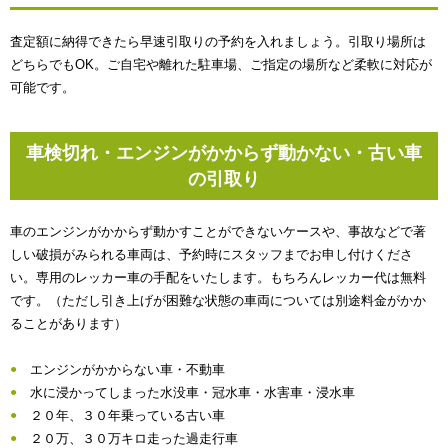
査定額に納得できたら早速引取りの予約を入れましょう。引取り場所は
どちらでもOK。ご自宅や離れた駐車場、ご指定の場所など柔軟に対応が
可能です。
車検切れ・エンジンがかからず動かない・古い車
の引取り
車のエンジンがかからず動かすことができないケースや、事故などで著
しい破損がみられる車両は、予約時にスタッフまでお申し付けくださ
い。専用のレッカー車の手配をいたします。もちろんレッカー代は無料
です。（ただし引き上げが困難な状態の車両については別途料金がかか
ることがあります）
エンジンがかからない車・不動車
水に浸かってしまった水没車・冠水車・水害車・浸水車
２０年、３０年乗っている古い車
２０万、３０万キロ走った過走行車