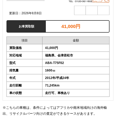
更新日：2026年8月8日
41,000円
お車買取額
項目
金額
買取価格
41,000円
対応地域
福島県、会津若松市
型式
ABA-T75F02
排気量
1600㏄
年式
2012年/平成24年
走行距離
71,245km
車の状態
走行可、車検あり
※こちらの車種は、条件によってはアフリカや南米地域向けの海外輸
出、リサイクルパーツ向けの査定ができるケースがあります。