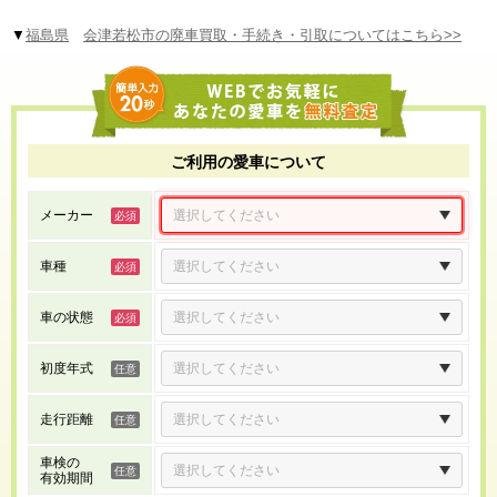
▼
福島県
会津若松市の廃車買取・手続き・引取についてはこちら>>
ご利用の愛車について
メーカー
車種
車の状態
初度年式
走行距離
車検の
有効期間