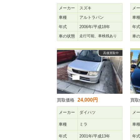
メーカー
スズキ
メ
車種
アルトラパン
車
年式
2006年/平成18年
年
車の状態
走行可能、車検残あり
車
高価買取中
24,000円
買取価格
買取
メーカー
ダイハツ
メ
車種
ミラ
車
年式
2001年/平成13年
年