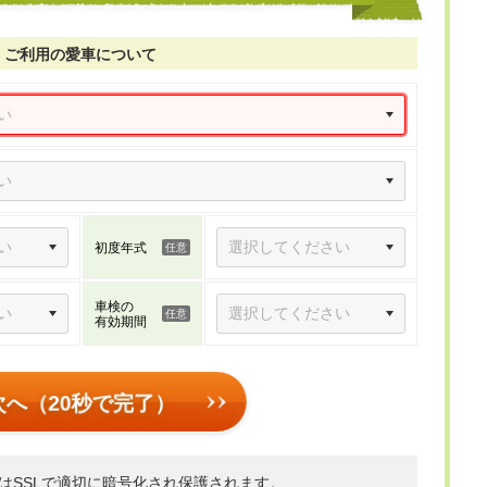
ご利用の愛車について
初度年式
車検の
有効期間
次へ（20秒で完了）
はSSLで適切に暗号化され保護されます。