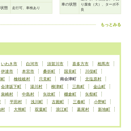
車の状態
り腐食（大）、ターボ不
の状態
走行可、車検あり
良
もっとみる
いわき市
白河市
須賀川市
喜多方市
相馬市
伊達市
本宮市
桑折町
国見町
川俣町
郷町
檜枝岐村
只見町
南会津町
北塩原村
会津坂下町
湯川村
柳津町
三島町
金山町
泉崎村
中島村
矢吹町
棚倉町
矢祭町
村
平田村
浅川町
古殿町
三春町
小野町
内村
大熊町
双葉町
浪江町
葛尾村
新地町