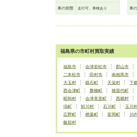
車の状態
車
走行可、車検あり
福島県の市町村買取実績
福島市
会津若松市
郡山市
二本松市
田村市
南相馬市
大玉村
鏡石町
天栄村
下
西会津町
磐梯町
猪苗代町
昭和村
会津美里町
西郷村
塙町
鮫川村
石川町
玉川
広野町
楢葉町
富岡町
川
飯舘村