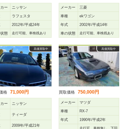
ーカー
ニッサン
メーカー
三菱
種
ラフェスタ
車種
ekワゴン
式
2012年/平成24年
年式
2002年/平成14年
の状態
走行可能、車検残あり
車の状態
走行可能、車検残あり
高価買取中
高価買取中
71,000円
750,000円
価格
買取価格
メーカー
マツダ
ーカー
ニッサン
車種
RX-7
種
ティーダ
年式
1990年/平成2年
式
2009年/平成21年
走行可、車検無し、下回