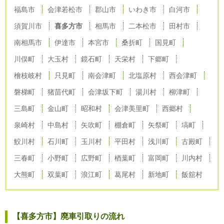
福島市
会津若松市
郡山市
いわき市
白河市
須賀川市
喜多方市
相馬市
二本松市
田村市
南相馬市
伊達市
本宮市
桑折町
国見町
川俣町
大玉村
鏡石町
天栄村
下郷町
檜枝岐村
只見町
南会津町
北塩原村
西会津町
磐梯町
猪苗代町
会津坂下町
湯川村
柳津町
三島町
金山町
昭和村
会津美里町
西郷村
泉崎村
中島村
矢吹町
棚倉町
矢祭町
塙町
鮫川村
石川町
玉川村
平田村
浅川町
古殿町
三春町
小野町
広野町
楢葉町
富岡町
川内村
大熊町
双葉町
浪江町
葛尾村
新地町
飯舘村
【喜多方市】廃車引取りの流れ