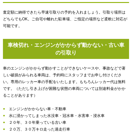
査定額に納得できたら早速引取りの予約を入れましょう。引取り場所は
どちらでもOK。ご自宅や離れた駐車場、ご指定の場所など柔軟に対応が
可能です。
車検切れ・エンジンがかからず動かない・古い車
の引取り
車のエンジンがかからず動かすことができないケースや、事故などで著
しい破損がみられる車両は、予約時にスタッフまでお申し付けくださ
い。専用のレッカー車の手配をいたします。もちろんレッカー代は無料
です。（ただし引き上げが困難な状態の車両については別途料金がかか
ることがあります）
エンジンがかからない車・不動車
水に浸かってしまった水没車・冠水車・水害車・浸水車
２０年、３０年乗っている古い車
２０万、３０万キロ走った過走行車