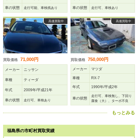
車の状態
車の状態
走行可能、車検残あり
走行可、車検あり
高価買取中
高価買取中
71,000円
750,000円
買取価格
買取価格
メーカー
マツダ
メーカー
ニッサン
車種
RX-7
車種
ティーダ
年式
1990年/平成2年
年式
2009年/平成21年
走行可、車検無し、下回り
車の状態
車の状態
走行可、車検あり
腐食（大）、ターボ不良
もっとみる
福島県の市町村買取実績