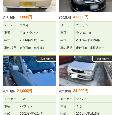
11,000円
41,000円
買取価格
買取価格
メーカー
スズキ
メーカー
ニッサン
車種
アルトラパン
車種
ラフェスタ
年式
2006年/平成18年
年式
2012年/平成24年
車の状態
車の状態
走行可能、車検残あり
走行可能、車検残あり
高価買取中
高価買取中
21,000円
24,000円
買取価格
買取価格
メーカー
三菱
メーカー
ダイハツ
車種
ekワゴン
車種
ミラ
年式
2002年/平成14年
年式
2001年/平成13年