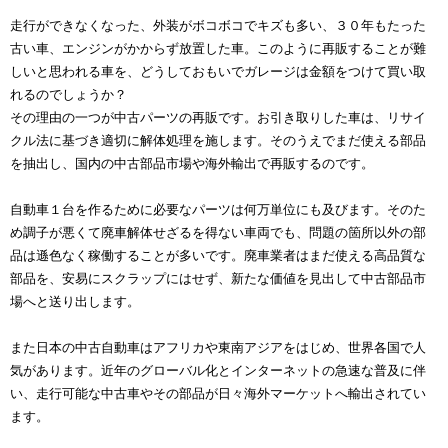
走行ができなくなった、外装がボコボコでキズも多い、３０年もたった
古い車、エンジンがかからず放置した車。このように再販することが難
しいと思われる車を、どうしておもいでガレージは金額をつけて買い取
れるのでしょうか？
その理由の一つが中古パーツの再販です。お引き取りした車は、リサイ
クル法に基づき適切に解体処理を施します。そのうえでまだ使える部品
を抽出し、国内の中古部品市場や海外輸出で再販するのです。
自動車１台を作るために必要なパーツは何万単位にも及びます。そのた
め調子が悪くて廃車解体せざるを得ない車両でも、問題の箇所以外の部
品は遜色なく稼働することが多いです。廃車業者はまだ使える高品質な
部品を、安易にスクラップにはせず、新たな価値を見出して中古部品市
場へと送り出します。
また日本の中古自動車はアフリカや東南アジアをはじめ、世界各国で人
気があります。近年のグローバル化とインターネットの急速な普及に伴
い、走行可能な中古車やその部品が日々海外マーケットへ輸出されてい
ます。