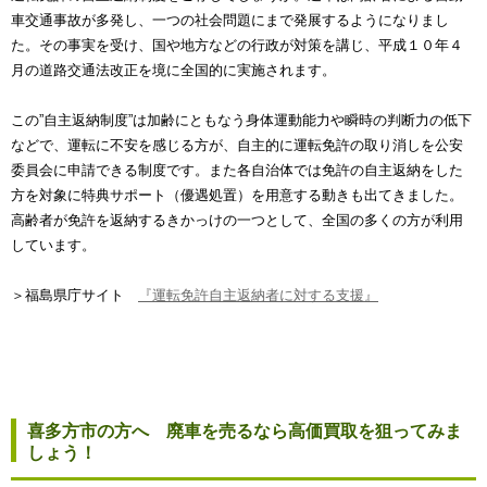
車交通事故が多発し、一つの社会問題にまで発展するようになりまし
た。その事実を受け、国や地方などの行政が対策を講じ、平成１０年４
月の道路交通法改正を境に全国的に実施されます。
この”自主返納制度”は加齢にともなう身体運動能力や瞬時の判断力の低下
などで、運転に不安を感じる方が、自主的に運転免許の取り消しを公安
委員会に申請できる制度です。また各自治体では免許の自主返納をした
方を対象に特典サポート（優遇処置）を用意する動きも出てきました。
高齢者が免許を返納するきかっけの一つとして、全国の多くの方が利用
しています。
＞福島県庁サイト
『運転免許自主返納者に対する支援』
喜多方市の方へ 廃車を売るなら高価買取を狙ってみま
しょう！