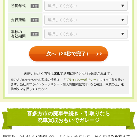
初度年式
走行距離
車検の
有効期間
次へ（20秒で完了）
送信いただく内容はSSLで適切に暗号化され保護されます。
※ご入力いただいたお客様の情報は、「
プライバシーポリシー
」に従って取り扱い
ます。当社のプライバシーポリシー（個人情報保護方針）をご確認、同意の上、送
信ボタンを押してください。
喜多方市の廃車手続き・引取りなら
廃車買取おもいでガレージ
廃車をしたいけれど面倒だな、よくわからないな、そんな悩みを抱えて