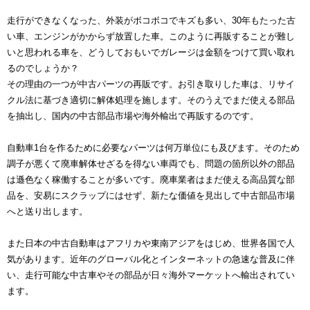
走行ができなくなった、外装がボコボコでキズも多い、30年もたった古
い車、エンジンがかからず放置した車。このように再販することが難し
いと思われる車を、どうしておもいでガレージは金額をつけて買い取れ
るのでしょうか？
その理由の一つが中古パーツの再販です。お引き取りした車は、リサイ
クル法に基づき適切に解体処理を施します。そのうえでまだ使える部品
を抽出し、国内の中古部品市場や海外輸出で再販するのです。
自動車1台を作るために必要なパーツは何万単位にも及びます。そのため
調子が悪くて廃車解体せざるを得ない車両でも、問題の箇所以外の部品
は遜色なく稼働することが多いです。廃車業者はまだ使える高品質な部
品を、安易にスクラップにはせず、新たな価値を見出して中古部品市場
へと送り出します。
また日本の中古自動車はアフリカや東南アジアをはじめ、世界各国で人
気があります。近年のグローバル化とインターネットの急速な普及に伴
い、走行可能な中古車やその部品が日々海外マーケットへ輸出されてい
ます。