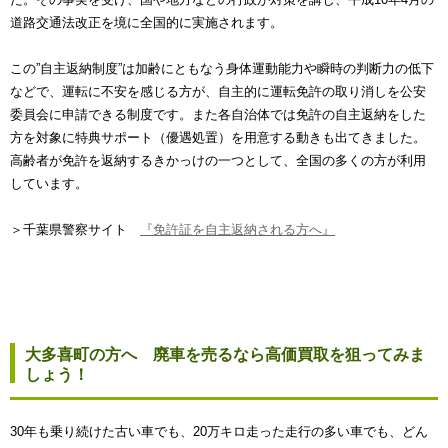
道路交通法改正を境に全国的に実施されます。
この”自主返納制度”は加齢にともなう身体運動能力や瞬時の判断力の低下
などで、運転に不安を感じる方が、自主的に運転免許の取り消しを公安
委員会に申請できる制度です。また各自治体では免許の自主返納をした
方を対象に特典サポート（優遇処置）を用意する動きも出てきました。
高齢者が免許を返納するきかっけの一つとして、全国の多くの方が利用
しています。
＞千葉県警察サイト
『免許証を自主返納される方へ』
大多喜町の方へ 廃車を売るなら高価買取を狙ってみま
しょう！
30年も乗り続けた古い車でも、20万キロ走った走行の多い車でも、どん