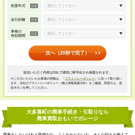
初度年式
走行距離
車検の
有効期間
次へ（20秒で完了）
送信いただく内容はSSLで適切に暗号化され保護されます。
※ご入力いただいたお客様の情報は、「
プライバシーポリシー
」に従って取り扱い
ます。当社のプライバシーポリシー（個人情報保護方針）をご確認、同意の上、送
信ボタンを押してください。
大多喜町の廃車手続き・引取りなら
廃車買取おもいでガレージ
廃車をしたいけれど面倒だな、よくわからないな、そんな悩みを抱えて