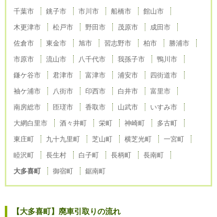
千葉市
銚子市
市川市
船橋市
館山市
木更津市
松戸市
野田市
茂原市
成田市
佐倉市
東金市
旭市
習志野市
柏市
勝浦市
市原市
流山市
八千代市
我孫子市
鴨川市
鎌ケ谷市
君津市
富津市
浦安市
四街道市
袖ケ浦市
八街市
印西市
白井市
富里市
南房総市
匝瑳市
香取市
山武市
いすみ市
大網白里市
酒々井町
栄町
神崎町
多古町
東庄町
九十九里町
芝山町
横芝光町
一宮町
睦沢町
長生村
白子町
長柄町
長南町
大多喜町
御宿町
鋸南町
【大多喜町】廃車引取りの流れ