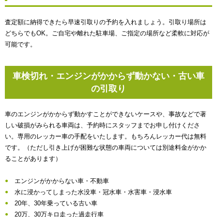
査定額に納得できたら早速引取りの予約を入れましょう。引取り場所は
どちらでもOK。ご自宅や離れた駐車場、ご指定の場所など柔軟に対応が
可能です。
車検切れ・エンジンがかからず動かない・古い車
の引取り
車のエンジンがかからず動かすことができないケースや、事故などで著
しい破損がみられる車両は、予約時にスタッフまでお申し付けくださ
い。専用のレッカー車の手配をいたします。もちろんレッカー代は無料
です。（ただし引き上げが困難な状態の車両については別途料金がかか
ることがあります）
エンジンがかからない車・不動車
水に浸かってしまった水没車・冠水車・水害車・浸水車
20年、30年乗っている古い車
20万、30万キロ走った過走行車