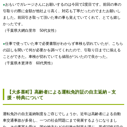
●
おもいでガレージさんにお願いするのは今回で2度目です。前回の車の
引取りの際に金額が他社より高く、対応も丁寧だったのでまたお願いし
ました。前回引き取って頂いた車の事も覚えていてくれて、とても嬉し
かったです。
（千葉県大網白里市 50代女性）
●
仕事で使っていた車で必要書類がわからず車検も切れていたが、こちら
の話しを聞いて何が必要かを調べてくれたので、引取り日までに揃える
ことができた。車検が切れていても値段がついたので良かった。
（千葉県木更津市 60代男性）
【大多喜町】高齢者による運転免許証の自主返納－支
援・特典について
運転免許の自主返納制度をご存じでしょうか。近年は高齢者による自動
車交通事故が多発し、一つの社会問題にまで発展するようになりまし
た。その事実を受け、国や地方などの行政が対策を講じ、平成10年4月の