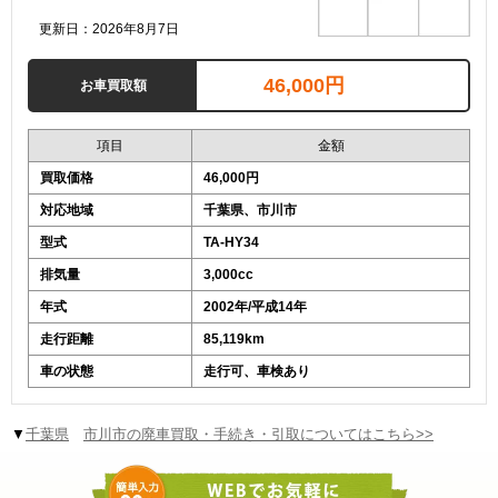
更新日：2026年8月7日
46,000円
お車買取額
項目
金額
買取価格
46,000円
対応地域
千葉県、市川市
型式
TA-HY34
排気量
3,000cc
年式
2002年/平成14年
走行距離
85,119km
車の状態
走行可、車検あり
▼
千葉県
市川市の廃車買取・手続き・引取についてはこちら>>