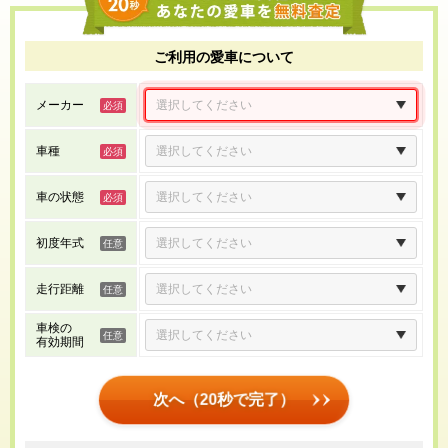
ご利用の愛車について
メーカー
車種
車の状態
初度年式
走行距離
車検の
有効期間
次へ（20秒で完了）