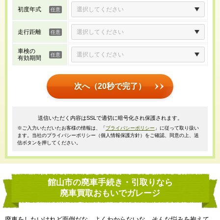
初度年式
走行距離
車検の
有効期間
次へ（20秒で完了）
送信いただく内容はSSLで適切に暗号化され保護されます。
※ご入力いただいたお客様の情報は、「
プライバシーポリシー
」に従って取り扱い
ます。当社のプライバシーポリシー（個人情報保護方針）をご確認、同意の上、送
信ボタンを押してください。
館山市の廃車手続き・引取りなら
廃車買取おもいでガレージ
廃車をしたいけれど面倒だな、よくわからないな、そんな悩みを抱えて