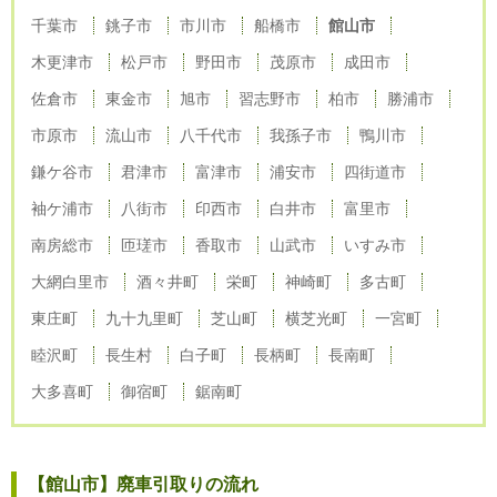
千葉市
銚子市
市川市
船橋市
館山市
木更津市
松戸市
野田市
茂原市
成田市
佐倉市
東金市
旭市
習志野市
柏市
勝浦市
市原市
流山市
八千代市
我孫子市
鴨川市
鎌ケ谷市
君津市
富津市
浦安市
四街道市
袖ケ浦市
八街市
印西市
白井市
富里市
南房総市
匝瑳市
香取市
山武市
いすみ市
大網白里市
酒々井町
栄町
神崎町
多古町
東庄町
九十九里町
芝山町
横芝光町
一宮町
睦沢町
長生村
白子町
長柄町
長南町
大多喜町
御宿町
鋸南町
【館山市】廃車引取りの流れ