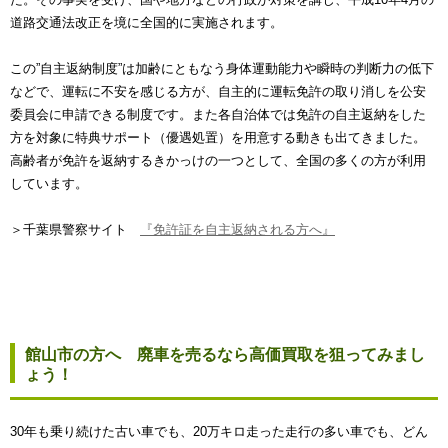
道路交通法改正を境に全国的に実施されます。
この”自主返納制度”は加齢にともなう身体運動能力や瞬時の判断力の低下
などで、運転に不安を感じる方が、自主的に運転免許の取り消しを公安
委員会に申請できる制度です。また各自治体では免許の自主返納をした
方を対象に特典サポート（優遇処置）を用意する動きも出てきました。
高齢者が免許を返納するきかっけの一つとして、全国の多くの方が利用
しています。
＞千葉県警察サイト
『免許証を自主返納される方へ』
館山市の方へ 廃車を売るなら高価買取を狙ってみまし
ょう！
30年も乗り続けた古い車でも、20万キロ走った走行の多い車でも、どん