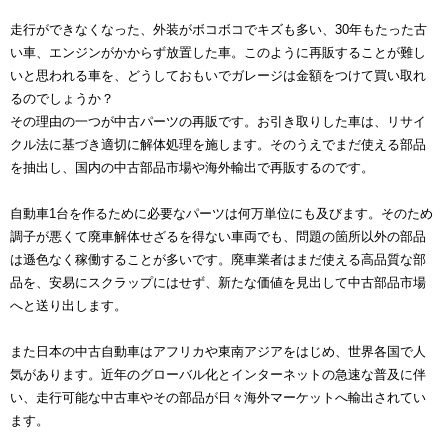
走行ができなくなった、外装がボコボコでキズも多い、30年もたった古
い車、エンジンがかからず放置した車。このように再販することが難し
いと思われる車を、どうしておもいでガレージは金額をつけて買い取れ
るのでしょうか？
その理由の一つが中古パーツの再販です。お引き取りした車は、リサイ
クル法に基づき適切に解体処理を施します。そのうえでまだ使える部品
を抽出し、国内の中古部品市場や海外輸出で再販するのです。
自動車1台を作るために必要なパーツは何万単位にも及びます。そのため
調子が悪くて廃車解体せざるを得ない車両でも、問題の箇所以外の部品
は遜色なく稼働することが多いです。廃車業者はまだ使える高品質な部
品を、安易にスクラップにはせず、新たな価値を見出して中古部品市場
へと送り出します。
また日本の中古自動車はアフリカや東南アジアをはじめ、世界各国で人
気があります。近年のグローバル化とインターネットの急速な普及に伴
い、走行可能な中古車やその部品が日々海外マーケットへ輸出されてい
ます。