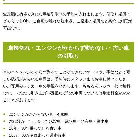
査定額に納得できたら早速引取りの予約を入れましょう。引取り場所は
どちらでもOK。ご自宅や離れた駐車場、ご指定の場所など柔軟に対応が
可能です。
車検切れ・エンジンがかからず動かない・古い車
の引取り
車のエンジンがかからず動かすことができないケースや、事故などで著
しい破損がみられる車両は、予約時にスタッフまでお申し付けくださ
い。専用のレッカー車の手配をいたします。もちろんレッカー代は無料
です。（ただし引き上げが困難な状態の車両については別途料金がかか
ることがあります）
エンジンがかからない車・不動車
水に浸かってしまった水没車・冠水車・水害車・浸水車
20年、30年乗っている古い車
20万、30万キロ走った過走行車