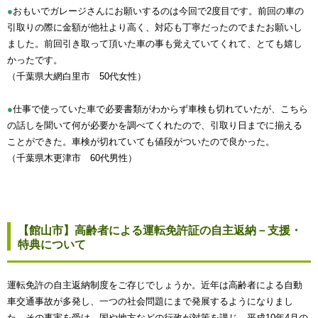
●
おもいでガレージさんにお願いするのは今回で2度目です。前回の車の
引取りの際に金額が他社より高く、対応も丁寧だったのでまたお願いし
ました。前回引き取って頂いた車の事も覚えていてくれて、とても嬉し
かったです。
（千葉県大網白里市 50代女性）
●
仕事で使っていた車で必要書類がわからず車検も切れていたが、こちら
の話しを聞いて何が必要かを調べてくれたので、引取り日までに揃える
ことができた。車検が切れていても値段がついたので良かった。
（千葉県木更津市 60代男性）
【館山市】高齢者による運転免許証の自主返納－支援・
特典について
運転免許の自主返納制度をご存じでしょうか。近年は高齢者による自動
車交通事故が多発し、一つの社会問題にまで発展するようになりまし
た。その事実を受け、国や地方などの行政が対策を講じ、平成10年4月の