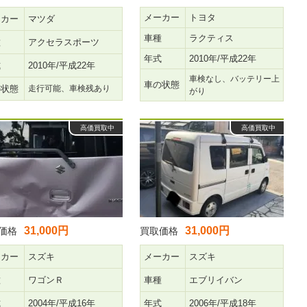
メーカー
トヨタ
ーカー
マツダ
車種
ラクティス
種
アクセラスポーツ
年式
2010年/平成22年
式
2010年/平成22年
車検なし、バッテリー上
車の状態
の状態
走行可能、車検残あり
がり
高価買取中
高価買取中
31,000円
31,000円
価格
買取価格
ーカー
スズキ
メーカー
スズキ
種
ワゴンＲ
車種
エブリイバン
式
2004年/平成16年
年式
2006年/平成18年