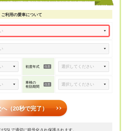
ご利用の愛車について
初度年式
車検の
有効期間
次へ（20秒で完了）
はSSLで適切に暗号化され保護されます。