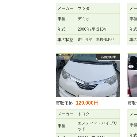
メーカー
マツダ
メ
車種
デミオ
車
年式
2006年/平成18年
年
車の状態
走行可能、車検残あり
車
高価買取中
120,000円
買取価格
買取
メーカー
トヨタ
メ
エスティマ・ハイブリ
車
車種
ッド
年