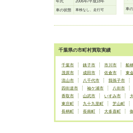
年式
2006年/平成18年
車
車の状態
車検なし、走行可
千葉県の市町村買取実績
千葉市
銚子市
市川市
船
茂原市
成田市
佐倉市
東
流山市
八千代市
我孫子市
四街道市
袖ケ浦市
八街市
香取市
山武市
いすみ市
東庄町
九十九里町
芝山町
長柄町
長南町
大多喜町