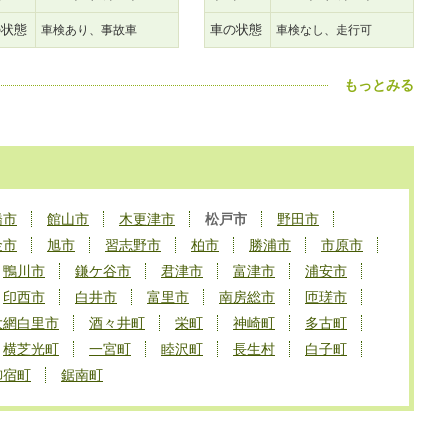
の状態
車の状態
車検あり、事故車
車検なし、走行可
もっとみる
橋市
館山市
木更津市
松戸市
野田市
金市
旭市
習志野市
柏市
勝浦市
市原市
鴨川市
鎌ケ谷市
君津市
富津市
浦安市
印西市
白井市
富里市
南房総市
匝瑳市
大網白里市
酒々井町
栄町
神崎町
多古町
横芝光町
一宮町
睦沢町
長生村
白子町
御宿町
鋸南町