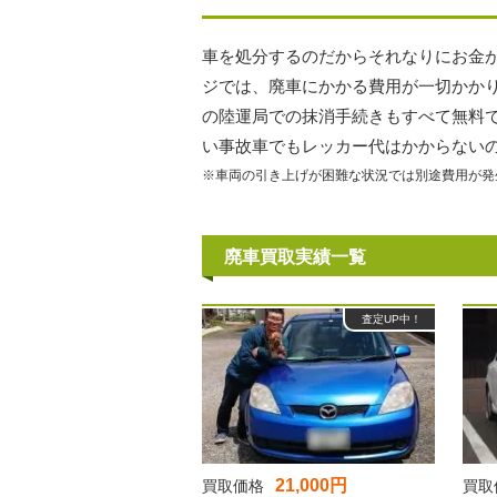
車を処分するのだからそれなりにお金
ジでは、廃車にかかる費用が一切かか
の陸運局での抹消手続きもすべて無料
い事故車でもレッカー代はかからない
※車両の引き上げが困難な状況では別途費用が発
廃車買取実績一覧
査定UP中！
21,000円
買取価格
買取