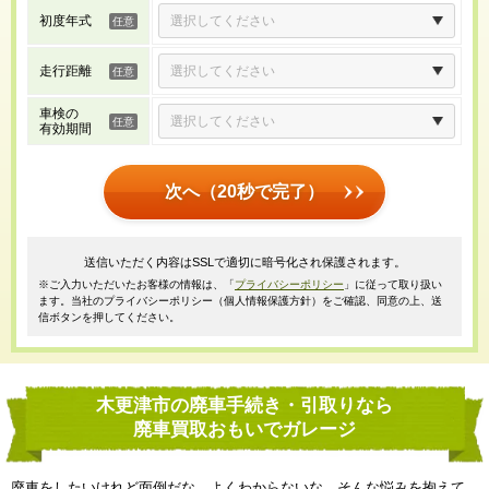
初度年式
走行距離
車検の
有効期間
次へ（20秒で完了）
送信いただく内容はSSLで適切に暗号化され保護されます。
※ご入力いただいたお客様の情報は、「
プライバシーポリシー
」に従って取り扱い
ます。当社のプライバシーポリシー（個人情報保護方針）をご確認、同意の上、送
信ボタンを押してください。
木更津市の廃車手続き・引取りなら
廃車買取おもいでガレージ
廃車をしたいけれど面倒だな、よくわからないな、そんな悩みを抱えて