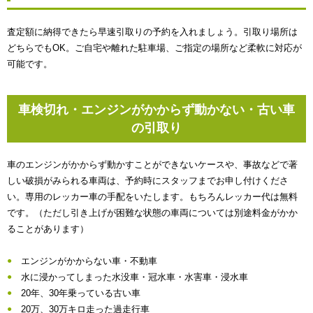
査定額に納得できたら早速引取りの予約を入れましょう。引取り場所は
どちらでもOK。ご自宅や離れた駐車場、ご指定の場所など柔軟に対応が
可能です。
車検切れ・エンジンがかからず動かない・古い車
の引取り
車のエンジンがかからず動かすことができないケースや、事故などで著
しい破損がみられる車両は、予約時にスタッフまでお申し付けくださ
い。専用のレッカー車の手配をいたします。もちろんレッカー代は無料
です。（ただし引き上げが困難な状態の車両については別途料金がかか
ることがあります）
エンジンがかからない車・不動車
水に浸かってしまった水没車・冠水車・水害車・浸水車
20年、30年乗っている古い車
20万、30万キロ走った過走行車