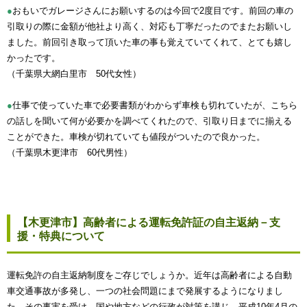
●
おもいでガレージさんにお願いするのは今回で2度目です。前回の車の
引取りの際に金額が他社より高く、対応も丁寧だったのでまたお願いし
ました。前回引き取って頂いた車の事も覚えていてくれて、とても嬉し
かったです。
（千葉県大網白里市 50代女性）
●
仕事で使っていた車で必要書類がわからず車検も切れていたが、こちら
の話しを聞いて何が必要かを調べてくれたので、引取り日までに揃える
ことができた。車検が切れていても値段がついたので良かった。
（千葉県木更津市 60代男性）
【木更津市】高齢者による運転免許証の自主返納－支
援・特典について
運転免許の自主返納制度をご存じでしょうか。近年は高齢者による自動
車交通事故が多発し、一つの社会問題にまで発展するようになりまし
た。その事実を受け、国や地方などの行政が対策を講じ、平成10年4月の