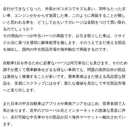
走行ができなくなった、外装がボコボコでキズも多い、30年もたった古
い車、エンジンがかからず放置した車。このように再販することが難し
いと思われる車を、どうしておもいでガレージは金額をつけて買い取れ
るのでしょうか？
その理由の一つが中古パーツの再販です。お引き取りした車は、リサイ
クル法に基づき適切に解体処理を施します。そのうえでまだ使える部品
を抽出し、国内の中古部品市場や海外輸出で再販するのです。
自動車1台を作るために必要なパーツは何万単位にも及びます。そのため
調子が悪くて廃車解体せざるを得ない車両でも、問題の箇所以外の部品
は遜色なく稼働することが多いです。廃車業者はまだ使える高品質な部
品を、安易にスクラップにはせず、新たな価値を見出して中古部品市場
へと送り出します。
また日本の中古自動車はアフリカや東南アジアをはじめ、世界各国で人
気があります。近年のグローバル化とインターネットの急速な普及に伴
い、走行可能な中古車やその部品が日々海外マーケットへ輸出されてい
ます。