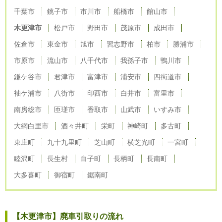
千葉市
銚子市
市川市
船橋市
館山市
木更津市
松戸市
野田市
茂原市
成田市
佐倉市
東金市
旭市
習志野市
柏市
勝浦市
市原市
流山市
八千代市
我孫子市
鴨川市
鎌ケ谷市
君津市
富津市
浦安市
四街道市
袖ケ浦市
八街市
印西市
白井市
富里市
南房総市
匝瑳市
香取市
山武市
いすみ市
大網白里市
酒々井町
栄町
神崎町
多古町
東庄町
九十九里町
芝山町
横芝光町
一宮町
睦沢町
長生村
白子町
長柄町
長南町
大多喜町
御宿町
鋸南町
【木更津市】廃車引取りの流れ