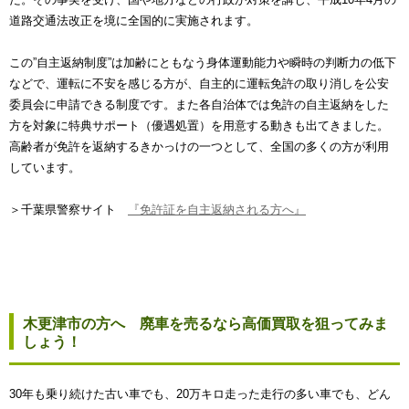
道路交通法改正を境に全国的に実施されます。
この”自主返納制度”は加齢にともなう身体運動能力や瞬時の判断力の低下
などで、運転に不安を感じる方が、自主的に運転免許の取り消しを公安
委員会に申請できる制度です。また各自治体では免許の自主返納をした
方を対象に特典サポート（優遇処置）を用意する動きも出てきました。
高齢者が免許を返納するきかっけの一つとして、全国の多くの方が利用
しています。
＞千葉県警察サイト
『免許証を自主返納される方へ』
木更津市の方へ 廃車を売るなら高価買取を狙ってみま
しょう！
30年も乗り続けた古い車でも、20万キロ走った走行の多い車でも、どん