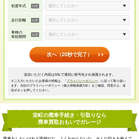
初度年式
走行距離
車検の
有効期間
次へ（20秒で完了）
送信いただく内容はSSLで適切に暗号化され保護されます。
※ご入力いただいたお客様の情報は、「
プライバシーポリシー
」に従って取り扱い
ます。当社のプライバシーポリシー（個人情報保護方針）をご確認、同意の上、送
信ボタンを押してください。
栄町の廃車手続き・引取りなら
廃車買取おもいでガレージ
廃車をしたいけれど面倒だな、よくわからないな、そんな悩みを抱えて