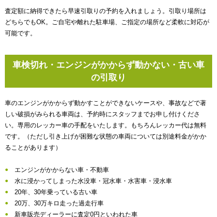
査定額に納得できたら早速引取りの予約を入れましょう。引取り場所は
どちらでもOK。ご自宅や離れた駐車場、ご指定の場所など柔軟に対応が
可能です。
車検切れ・エンジンがかからず動かない・古い車
の引取り
車のエンジンがかからず動かすことができないケースや、事故などで著
しい破損がみられる車両は、予約時にスタッフまでお申し付けくださ
い。専用のレッカー車の手配をいたします。もちろんレッカー代は無料
です。（ただし引き上げが困難な状態の車両については別途料金がかか
ることがあります）
エンジンがかからない車・不動車
水に浸かってしまった水没車・冠水車・水害車・浸水車
20年、30年乗っている古い車
20万、30万キロ走った過走行車
新車販売ディーラーに査定0円といわれた車