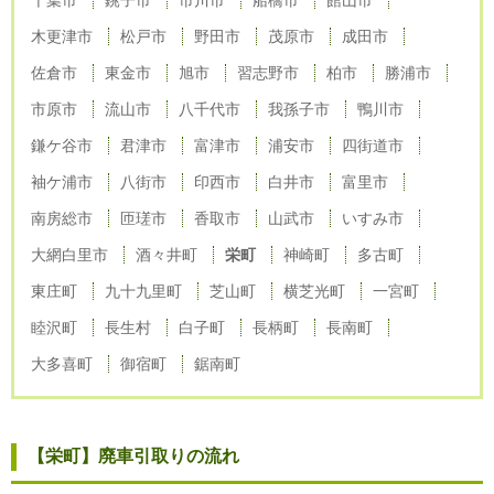
木更津市
松戸市
野田市
茂原市
成田市
佐倉市
東金市
旭市
習志野市
柏市
勝浦市
市原市
流山市
八千代市
我孫子市
鴨川市
鎌ケ谷市
君津市
富津市
浦安市
四街道市
袖ケ浦市
八街市
印西市
白井市
富里市
南房総市
匝瑳市
香取市
山武市
いすみ市
大網白里市
酒々井町
栄町
神崎町
多古町
東庄町
九十九里町
芝山町
横芝光町
一宮町
睦沢町
長生村
白子町
長柄町
長南町
大多喜町
御宿町
鋸南町
【栄町】廃車引取りの流れ