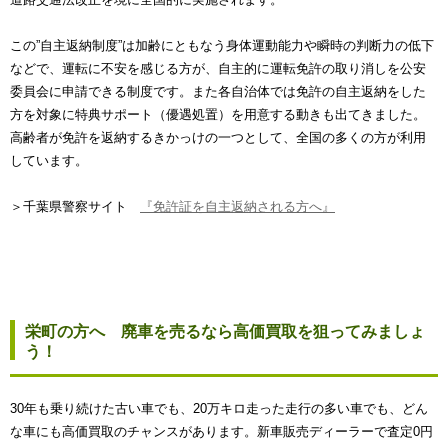
この”自主返納制度”は加齢にともなう身体運動能力や瞬時の判断力の低下
などで、運転に不安を感じる方が、自主的に運転免許の取り消しを公安
委員会に申請できる制度です。また各自治体では免許の自主返納をした
方を対象に特典サポート（優遇処置）を用意する動きも出てきました。
高齢者が免許を返納するきかっけの一つとして、全国の多くの方が利用
しています。
＞千葉県警察サイト
『免許証を自主返納される方へ』
栄町の方へ 廃車を売るなら高価買取を狙ってみましょ
う！
30年も乗り続けた古い車でも、20万キロ走った走行の多い車でも、どん
な車にも高価買取のチャンスがあります。新車販売ディーラーで査定0円