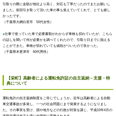
引取りの際に金額が他社より高く、対応も丁寧だったのでまたお願いし
ました。前回引き取って頂いた車の事も覚えていてくれて、とても嬉し
かったです。
（千葉県大網白里市 50代女性）
●
仕事で使っていた車で必要書類がわからず車検も切れていたが、こちら
の話しを聞いて何が必要かを調べてくれたので、引取り日までに揃える
ことができた。車検が切れていても値段がついたので良かった。
（千葉県木更津市 60代男性）
【栄町】高齢者による運転免許証の自主返納－支援・特
典について
運転免許の自主返納制度をご存じでしょうか。近年は高齢者による自動
車交通事故が多発し、一つの社会問題にまで発展するようになりまし
た。その事実を受け、国や地方などの行政が対策を講じ、平成10年4月の
道路交通法改正を境に全国的に実施されます。