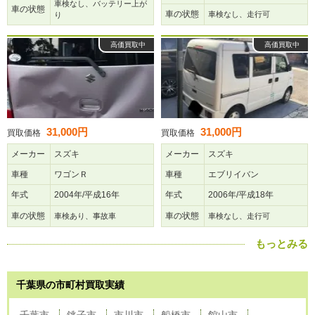
車検なし、バッテリー上が
車の状態
車の状態
車検なし、走行可
り
高価買取中
高価買取中
31,000円
31,000円
買取価格
買取価格
メーカー
スズキ
メーカー
スズキ
車種
ワゴンＲ
車種
エブリイバン
年式
2004年/平成16年
年式
2006年/平成18年
車の状態
車の状態
車検あり、事故車
車検なし、走行可
もっとみる
千葉県の市町村買取実績
千葉市
銚子市
市川市
船橋市
館山市