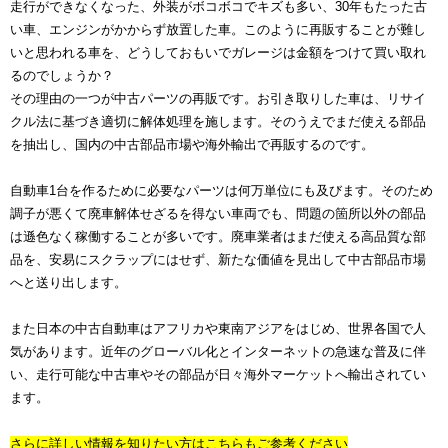
走行ができなくなった、外装がボコボコでキズも多い、30年もたった古
い車、エンジンがかからず放置した車。このように再販することが難し
いと思われる車を、どうしておもいでガレージは金額をつけて買い取れ
るのでしょうか？
その理由の一つが中古パーツの再販です。お引き取りした車は、リサイ
クル法に基づき適切に解体処理を施します。そのうえでまだ使える部品
を抽出し、国内の中古部品市場や海外輸出で再販するのです。
自動車1台を作るために必要なパーツは何万単位にも及びます。そのため
調子が悪くて廃車解体せざるを得ない車両でも、問題の箇所以外の部品
は遜色なく稼働することが多いです。廃車業者はまだ使える高品質な部
品を、安易にスクラップにはせず、新たな価値を見出して中古部品市場
へと送り出します。
また日本の中古自動車はアフリカや東南アジアをはじめ、世界各国で人
気があります。近年のグローバル化とインターネットの急速な普及に伴
い、走行可能な中古車やその部品が日々海外マーケットへ輸出されてい
ます。
さらに詳しい情報を知りたい方はこちらもご参考ください