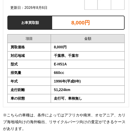
更新日：2026年8月6日
8,000円
お車買取額
項目
金額
買取価格
8,000円
対応地域
千葉県、千葉市
型式
E-H51A
排気量
660cc
年式
1996年(平成8年)
走行距離
51,224km
車の状態
走行可、車検無し
※こちらの車種は、条件によってはアフリカや南米、オセアニア、カリ
ブ海地域向けの海外輸出、リサイクルパーツ向けの査定ができるケース
があります。