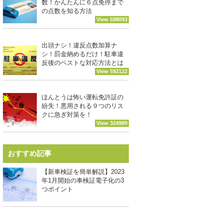
数！かんたんに６点免停まで
の点数を知る方法
View 598093
出頭ナシ！違反点数加算ナ
シ！罰金納めるだけ！駐車違
反後のベストな対応方法とは
View 592122
ほんとうは怖い運転免許証の
紛失！悪用される９つのリス
クに急ぎ対策を！
View 324989
おすすめ記事
【新車検証を簡単解説】2023
年1月開始の車検証電子化の3
つポイント