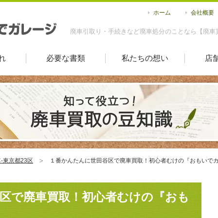
ホーム
会社概要
廃車引取り・手続きなど廃車処分のことなら【廃車
れ
必要な書類
私たちの想い
店
-東京都23区
１番かんたんに世田谷区で廃車買取！初心者むけの『おもいで
区で廃車買取！初心者むけの『おも