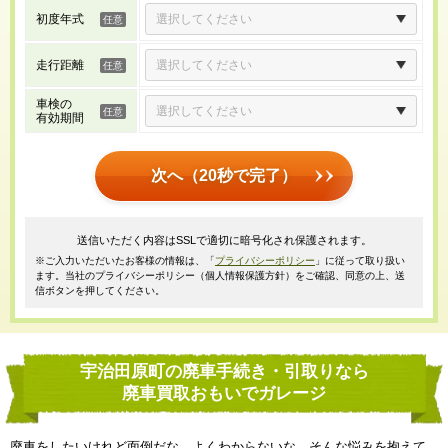
初度年式
走行距離
車検の
有効期間
次へ（20秒で完了）
送信いただく内容はSSLで適切に暗号化され保護されます。
※ご入力いただいたお客様の情報は、「
プライバシーポリシー
」に従って取り扱い
ます。当社のプライバシーポリシー（個人情報保護方針）をご確認、同意の上、送
信ボタンを押してください。
宇治田原町の廃車手続き・引取りなら
廃車買取おもいでガレージ
廃車をしたいけれど面倒だな、よくわからないな、そんな悩みを抱えて