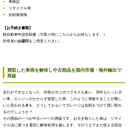
車検証
リサイクル券
自賠責保険
【お手続き書類】
軽自動車申請依頼書（引取り時にこちらからお持ちします。）
所有者の
お認印
をご用意ください。
買取した車両を解体し中古部品を国内市場・海外輸出で
再販
走行ができなくなった、外装がボコボコでキズも多い、30年もたった古
い車、エンジンがかからず放置した車。このように再販することが難し
いと思われる車を、どうしておもいでガレージは金額をつけて買い取れ
るのでしょうか？
その理由の一つが中古パーツの再販です。お引き取りした車は、リサイ
クル法に基づき適切に解体処理を施します。そのうえでまだ使える部品