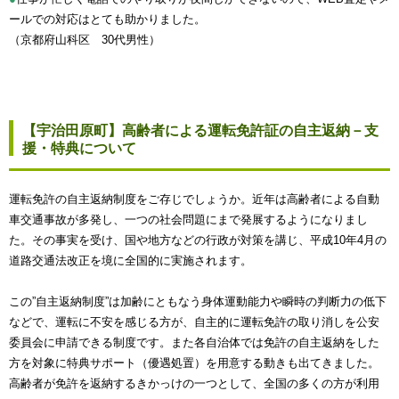
ールでの対応はとても助かりました。
（京都府山科区 30代男性）
【宇治田原町】高齢者による運転免許証の自主返納－支
援・特典について
運転免許の自主返納制度をご存じでしょうか。近年は高齢者による自動
車交通事故が多発し、一つの社会問題にまで発展するようになりまし
た。その事実を受け、国や地方などの行政が対策を講じ、平成10年4月の
道路交通法改正を境に全国的に実施されます。
この”自主返納制度”は加齢にともなう身体運動能力や瞬時の判断力の低下
などで、運転に不安を感じる方が、自主的に運転免許の取り消しを公安
委員会に申請できる制度です。また各自治体では免許の自主返納をした
方を対象に特典サポート（優遇処置）を用意する動きも出てきました。
高齢者が免許を返納するきかっけの一つとして、全国の多くの方が利用