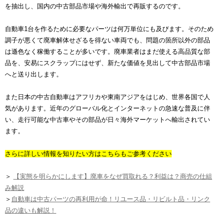
を抽出し、国内の中古部品市場や海外輸出で再販するのです。
自動車1台を作るために必要なパーツは何万単位にも及びます。そのため
調子が悪くて廃車解体せざるを得ない車両でも、問題の箇所以外の部品
は遜色なく稼働することが多いです。廃車業者はまだ使える高品質な部
品を、安易にスクラップにはせず、新たな価値を見出して中古部品市場
へと送り出します。
また日本の中古自動車はアフリカや東南アジアをはじめ、世界各国で人
気があります。近年のグローバル化とインターネットの急速な普及に伴
い、走行可能な中古車やその部品が日々海外マーケットへ輸出されてい
ます。
さらに詳しい情報を知りたい方はこちらもご参考ください
＞
【実態を明らかにします】廃車をなぜ買取れる？利益は？商売の仕組
み解説
＞
自動車は中古パーツの再利用が命！リユース品・リビルト品・リンク
品の違いも解説！