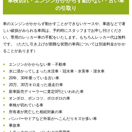
車検切れ・エンジンがかからず動かない・古い車
の引取り
車のエンジンがかからず動かすことができないケースや、事故などで著
しい破損がみられる車両は、予約時にスタッフまでお申し付けくださ
い。専用のレッカー車の手配をいたします。もちろんレッカー代は無料
です。（ただし引き上げが困難な状態の車両については別途料金がかか
ることがあります）
エンジンがかからない車・不動車
水に浸かってしまった水没車・冠水車・水害車・浸水車
20年、30年乗っている古い車
20万、30万キロ走った過走行車
新車販売ディーラーに査定0円といわれた車
オンボロ、ポンコツ、ボロボロの車
車検が切れている車
所有者が死亡した相続対象の車
バンパーやドアなど外装がへこんだりキズが多い車
事故車