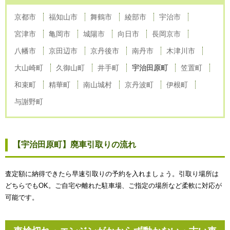
京都市
福知山市
舞鶴市
綾部市
宇治市
宮津市
亀岡市
城陽市
向日市
長岡京市
八幡市
京田辺市
京丹後市
南丹市
木津川市
大山崎町
久御山町
井手町
宇治田原町
笠置町
和束町
精華町
南山城村
京丹波町
伊根町
与謝野町
【宇治田原町】廃車引取りの流れ
査定額に納得できたら早速引取りの予約を入れましょう。引取り場所は
どちらでもOK。ご自宅や離れた駐車場、ご指定の場所など柔軟に対応が
可能です。