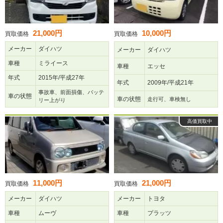
21,000円
10,000円
買取価格
買取価格
メーカー
ダイハツ
メーカー
ダイハツ
車種
ミライース
車種
エッセ
年式
2015年/平成27年
年式
2009年/平成21年
事故車、前面損傷、バッテ
車の状態
車の状態
走行可、車検無し
リー上がり
高価買取中
11,000円
21,000円
買取価格
買取価格
メーカー
ダイハツ
メーカー
トヨタ
車種
ムーヴ
車種
プラッツ