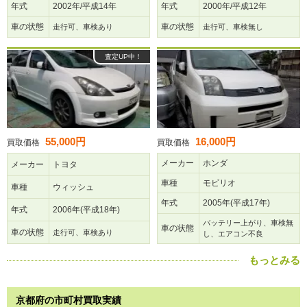
年式
2002年/平成14年
年式
2000年/平成12年
車の状態
車の状態
走行可、車検あり
走行可、車検無し
査定UP中！
55,000円
16,000円
買取価格
買取価格
メーカー
ホンダ
メーカー
トヨタ
車種
モビリオ
車種
ウィッシュ
年式
2005年(平成17年)
年式
2006年(平成18年)
バッテリー上がり、車検無
車の状態
車の状態
走行可、車検あり
し、エアコン不良
もっとみる
京都府の市町村買取実績