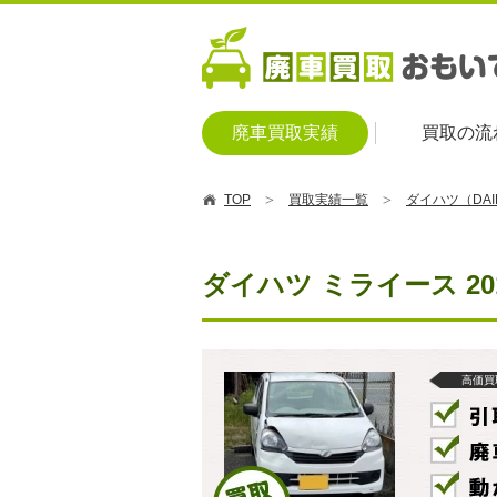
廃車買取実績
買取の流
TOP
買取実績一覧
ダイハツ（DA
ダイハツ ミライース 2
高価買