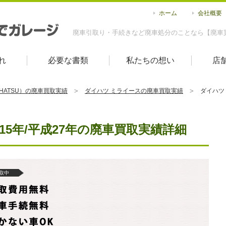
ホーム
会社概要
廃車引取り・手続きなど廃車処分のことなら【廃車
れ
必要な書類
私たちの想い
店
IHATSU）の廃車買取実績
ダイハツ ミライースの廃車買取実績
ダイハツ 
015年/平成27年の廃車買取実績詳細
取中