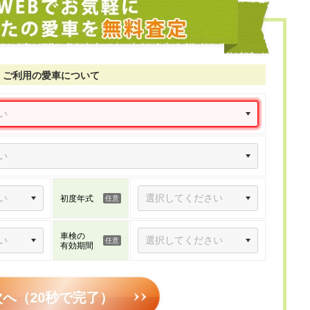
ご利用の愛車について
初度年式
車検の
有効期間
次へ（20秒で完了）