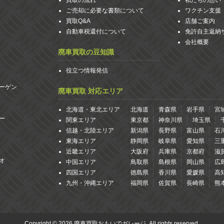
買取の流れ
私たちの想い
ご売却に必要な書類について
ワクチン支援
買取Q&A
店舗ご案内
自動車税還付について
免許自主返納
会社概要
廃車買取の豆知識
役立つ情報発信
ーゲン
廃車買取 対応エリア
北海道・東北エリア
北海道
青森県
岩手県
宮
ー
関東エリア
東京都
神奈川県
埼玉県
信越・北陸エリア
新潟県
長野県
富山県
石
東海エリア
静岡県
岐阜県
愛知県
三
近畿エリア
大阪府
兵庫県
京都府
滋
オ
中国エリア
鳥取県
島根県
岡山県
広
四国エリア
徳島県
香川県
愛媛県
高
九州・沖縄エリア
福岡県
佐賀県
長崎県
熊
Copyright © 2026 廃車買取おもいでガレージ. All rights reserved.