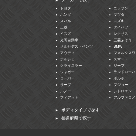
メーカーで探す
トヨタ
ニッサン
ホンダ
マツダ
スバル
スズキ
三菱
ダイハツ
イスズ
レクサス
光岡自動車
三菱ふそう
メルセデス・ベンツ
BMW
アウディ
フォルクスワ
ポルシェ
スマート
クライスラー
ジープ
ジャガー
ランドローバ
ローバー
ボルボ
サーブ
プジョー
ルノー
シトロエン
フィアット
アルファロメ
ボディタイプで探す
都道府県で探す